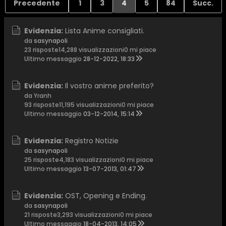
Precedente
1
3
4
5
84
Succ.
Evidenzia:
Lista Anime consigliati.
da
sasynapoli
23 risposte
14,288 visualizzazioni
0 mi piace
Ultimo messaggio
28-12-2022, 18:33
Evidenzia:
Il vostro anime preferito?
da Yranh
93 risposte
11,195 visualizzazioni
0 mi piace
Ultimo messaggio
03-12-2014, 15:14
Evidenzia:
Registro Notizie
da
sasynapoli
25 risposte
4,183 visualizzazioni
0 mi piace
Ultimo messaggio
13-07-2013, 01:47
Evidenzia:
OST, Opening e Ending.
da
sasynapoli
21 risposte
3,293 visualizzazioni
0 mi piace
Ultimo messaggio
18-04-2013, 14:05