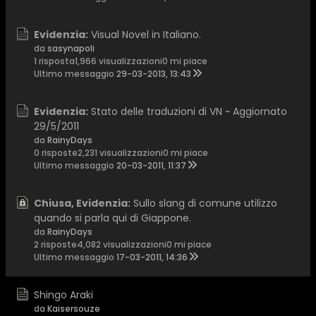
Evidenzia:
Visual Novel in Italiano.
da
sasynapoli
1 risposta
1,966 visualizzazioni
0 mi piace
Ultimo messaggio
29-03-2013, 13:43
Evidenzia:
Stato delle traduzioni di VN ~ Aggiornato
29/5/2011
da
RainyDays
0 risposte
2,231 visualizzazioni
0 mi piace
Ultimo messaggio
20-03-2011, 11:37
Chiusa, Evidenzia:
Sullo slang di comune utilizzo
quando si parla qui di Giappone.
da
RainyDays
2 risposte
4,082 visualizzazioni
0 mi piace
Ultimo messaggio
17-03-2011, 14:36
Shingo Araki
da
Kaisersouze