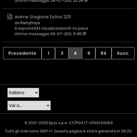
Ultimo messaggio
26-07-2011, 20:26
Anime Stagione Estiva 2011
da
RainyDays
6 risposte
932 visualizzazioni
0 mi piace
Ultimo messaggio
03-07-2011, 11:45
Precedente
1
3
4
5
84
Succ.
© 2001-2026 Epyx s.p.a. CF/PIVA IT-01932410184
Tutti gli orari sono GMT+1. Questa pagina è stata generata in 06:20.