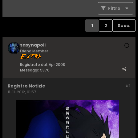
Filtro
1
2
Succ.
sasynapoli
Friend Member
Registrato dal:
Apr 2008
Messaggi:
5376
Registro Notizie
#1
11-11-2012, 01:57