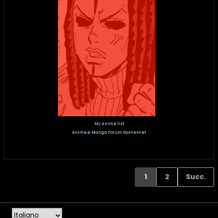
My Anime list
Anime & Manga Forum Gamesnet
1
2
Succ.