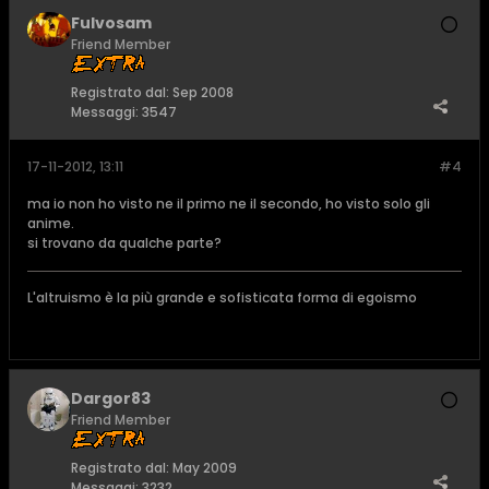
Fulvosam
Friend Member
Registrato dal:
Sep 2008
Messaggi:
3547
17-11-2012, 13:11
#4
ma io non ho visto ne il primo ne il secondo, ho visto solo gli
anime.
si trovano da qualche parte?
L'altruismo è la più grande e sofisticata forma di egoismo
Dargor83
Friend Member
Registrato dal:
May 2009
Messaggi:
3232