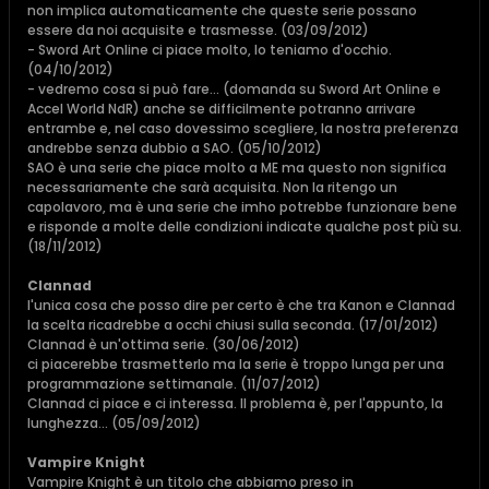
non implica automaticamente che queste serie possano
essere da noi acquisite e trasmesse. (03/09/2012)
- Sword Art Online ci piace molto, lo teniamo d'occhio.
(04/10/2012)
- vedremo cosa si può fare... (domanda su Sword Art Online e
Accel World NdR) anche se difficilmente potranno arrivare
entrambe e, nel caso dovessimo scegliere, la nostra preferenza
andrebbe senza dubbio a SAO. (05/10/2012)
SAO è una serie che piace molto a ME ma questo non significa
necessariamente che sarà acquisita. Non la ritengo un
capolavoro, ma è una serie che imho potrebbe funzionare bene
e risponde a molte delle condizioni indicate qualche post più su.
(18/11/2012)
Clannad
l'unica cosa che posso dire per certo è che tra Kanon e Clannad
la scelta ricadrebbe a occhi chiusi sulla seconda. (17/01/2012)
Clannad è un'ottima serie. (30/06/2012)
ci piacerebbe trasmetterlo ma la serie è troppo lunga per una
programmazione settimanale. (11/07/2012)
Clannad ci piace e ci interessa. Il problema è, per l'appunto, la
lunghezza... (05/09/2012)
Vampire Knight
Vampire Knight è un titolo che abbiamo preso in