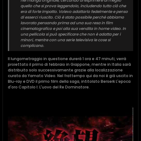
nel manga originale, cercando di esprimere al meglio
quello che si prova leggendolo, includendo tutto ciò che
era di forte impatto. Volevo adattarlo fedelmente e penso
di esserci riuscito. Ciò è stato possibile perché abbiamo
lavorato pensando prima ad una sua resa in film
cinematografico e poi alla sua vendita in home video. In
una pellicola si può specificare che non è adatta per i
minori, mentre con una serie televisiva le cose si
complicano.
Il lungometraggio in questione durerà 1 ora e 47 minuti, verrà
proiettato il primo di febbraio in Giappone, mentre in Italia sarà
distribuito solo successivamente grazie alla localizzazione
curata da Yamato Video. Nel frattempo qui da noi è già uscito in
Blu-ray e DVD il primo film della saga, intitolato Berserk L'epoca
d'oro Capitolo I: L'uovo del Re Dominatore.