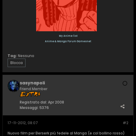
My Anime list
Anime & Manga Forum Gamesnet
Tag:
Nessuno
Blocca
sasynapoli
Friend Member
Registrato dal:
Apr 2008
Messaggi:
5376
17-11-2012, 08:07
#2
Nuovo film per Berserk più fedele al Manga (e col bollino rosso)