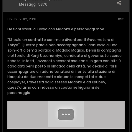
Messaggi:
5376
05-12-2012, 23:11
#15
Elezioni otaku a Tokyo con Madoka e personaggi moe
"Stipula un contratto con me e diventerai il Governatore di
Tokyo". Queste parole non accompagnano l'annuncio di uno
spin-off a tema politico di Madoka Magica, bensì la campagna
elettorale di Kenji Utsunomiya, candidato al governo. Lo scorso
sabato, infatti, l'avvocato sessantaseienne, in gara con altri 9
candidati per il posto di sindaco della città, ha deciso di farsi
accompagnare al raduno tenutosi di fronte alla stazione di
Harajuku da due mascotte alquanto inaspettate: due
cosplayer, travestiti dalla stessa Madoka e da Kyubey,
quest'ultimo con indosso un costume kigurumi del
personaggio.