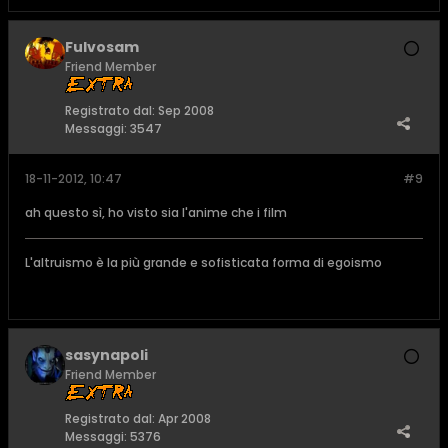
Fulvosam
Friend Member
Registrato dal:
Sep 2008
Messaggi:
3547
18-11-2012, 10:47
#9
ah questo sì, ho visto sia l'anime che i film
L'altruismo è la più grande e sofisticata forma di egoismo
sasynapoli
Friend Member
Registrato dal:
Apr 2008
Messaggi:
5376