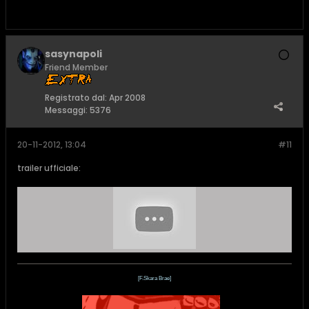
sasynapoli
Friend Member
Registrato dal:
Apr 2008
Messaggi:
5376
20-11-2012, 13:04
#11
trailer ufficiale:
[F.Skara Brae]