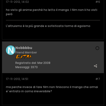
17-11-2012, 14:02
#6
ho visto gli anime perchè ho letto il manga. I film non li ho visti
però
L'altruismo è la più grande e sofisticata forma di egoismo
Nobbbbu
Friend Member
Registrato dal:
Mar 2008
Messaggi:
3373
17-11-2012, 14:51
#7
ma perche invece di fare film non finiscono il manga che ormai
e' entrato in coma irreversibile?