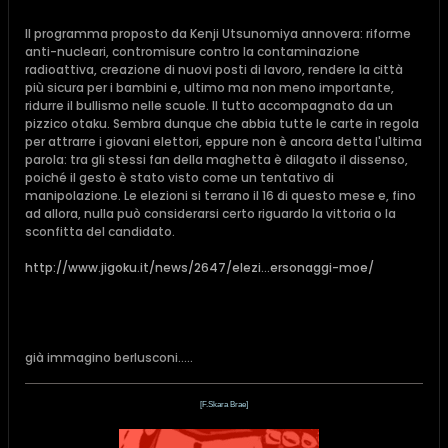
Il programma proposto da Kenji Utsunomiya annovera: riforme
anti-nucleari, contromisure contro la contaminazione
radioattiva, creazione di nuovi posti di lavoro, rendere la città
più sicura per i bambini e, ultimo ma non meno importante,
ridurre il bullismo nelle scuole. Il tutto accompagnato da un
pizzico otaku. Sembra dunque che abbia tutte le carte in regola
per attrarre i giovani elettori, eppure non è ancora detta l'ultima
parola: tra gli stessi fan della maghetta è dilagato il dissenso,
poiché il gesto è stato visto come un tentativo di
manipolazione. Le elezioni si terrano il 16 di questo mese e, fino
ad allora, nulla può considerarsi certo riguardo la vittoria o la
sconfitta del candidato.
http://www.jigoku.it/news/2647/elezi...ersonaggi-moe/
già immagino berlusconi.....
[F.Skara Brae]