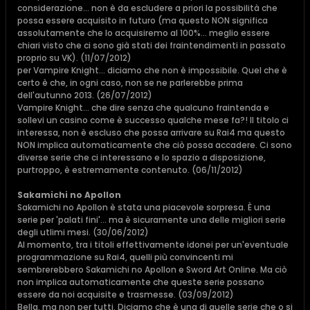
considerazione... non è da escludere a priori la possibilità che
possa essere acquisito in futuro (ma questo NON significa
assolutamente che lo acquisiremo al 100%... meglio essere
chiari visto che ci sono già stati dei fraintendimenti in passato
proprio su VK). (11/07/2012)
per Vampire Knight... diciamo che non è impossibile. Quel che è
certo è che, in ogni caso, non se ne parlerebbe prima
dell'autunno 2013. (26/07/2012)
Vampire Knight... che dire senza che qualcuno fraintenda e
sollevi un casino come è successo qualche mese fa?! Il titolo ci
interessa, non è escluso che possa arrivare su Rai4 ma questo
NON implica automaticamente che ciò possa accadere. Ci sono
diverse serie che ci interessano e lo spazio a disposizione,
purtroppo, è estremamente contenuto. (06/11/2012)
Sakamichi no Apollon
Sakamichi no Apollon è stata una piacevole sorpresa. È una
serie per 'palati fini'... ma è sicuramente una delle migliori serie
degli utlimi mesi. (30/06/2012)
Al momento, tra i titoli effettivamente idonei per un'eventuale
programmazione su Rai4, quelli più convincenti mi
sembrerebbero Sakamichi no Apollon e Sword Art Online. Ma ciò
non implica automaticamente che queste serie possano
essere da noi acquisite e trasmesse. (03/09/2012)
Bella, ma non per tutti. Diciamo che è una di quelle serie che o si