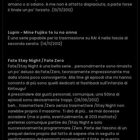
amano o si odiano. A me non è affatto dispiaciuta, a parte forse
il finale un po' forzato. (13/11/2012)
Lupin - Mine Fujiko to iu no onna
È una serie papabile per la trasmissione su RAI 4 nella fascia di
seconda serata. (14/11/2012)
Fate Stay Night / Fate Zero
Fate/Stay Night è una bella serie... personalmente sono rimasto
un po' deluso da Fate/Zero, tecnicamente impressionante ma
dalla storia poco coinvolgente. Alla fine gli episodi che mi hanno
convinto di più sono quelli dedicati al flashback sull'infanzia di
Kiritsugu!
A prescindere dai gusti personali, comunque, una 50ina di
episodi sono decisamente troppi. (28/06/2012)
beh... trasmettere /Zero senza trasmettere /Stay Night non
sarebbe proprio il massimo. Ti dirò di più... se mai dovesse
accadere (ma si parla, eventualmente, di 2013 inoltrato)
preferirei comunque partire da /Stay Night e solo
successivamente programmare /Zero. Parte del fascino di un
prequel deriva proprio dal fatto di sapere che in seguito si
verificheranno determinati avvenimenti. E Fate, in questo