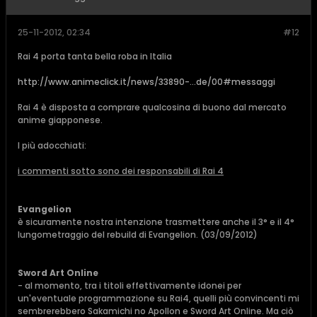
25-11-2012, 02:34
#12
Rai 4 porta tanta bella roba in Italia
http://www.animeclick.it/news/33890-...de/00#messaggi
Rai 4 è disposta a comprare qualcosina di buono dal mercato
anime giapponese.
I più adocchiati:
i commenti sotto sono dei responsabili di Rai 4
Evangelion
è sicuramente nostra intenzione trasmettere anche il 3° e il 4°
lungometraggio del rebuild di Evangelion. (03/09/2012)
Sword Art Online
- al momento, tra i titoli effettivamente idonei per
un'eventuale programmazione su Rai4, quelli più convincenti mi
sembrerebbero Sakamichi no Apollon e Sword Art Online. Ma ciò