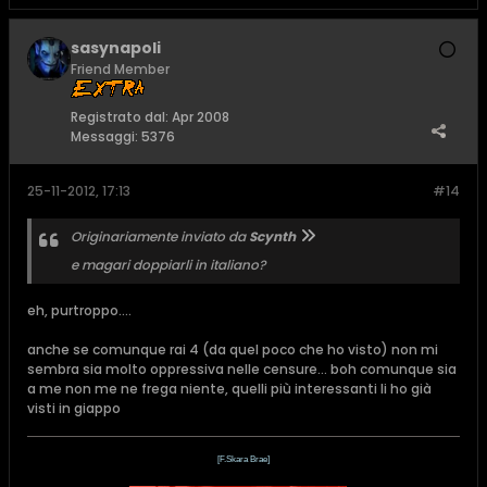
sasynapoli
Friend Member
Registrato dal:
Apr 2008
Messaggi:
5376
25-11-2012, 17:13
#14
Originariamente inviato da
Scynth
e magari doppiarli in italiano?
eh, purtroppo....
anche se comunque rai 4 (da quel poco che ho visto) non mi
sembra sia molto oppressiva nelle censure... boh comunque sia
a me non me ne frega niente, quelli più interessanti li ho già
visti in giappo
[F.Skara Brae]