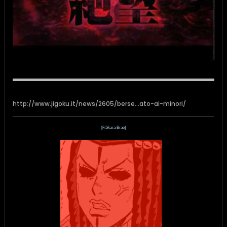
http://www.jigoku.it/news/2605/berse...ato-ai-minori/
[F.Skara Brae]