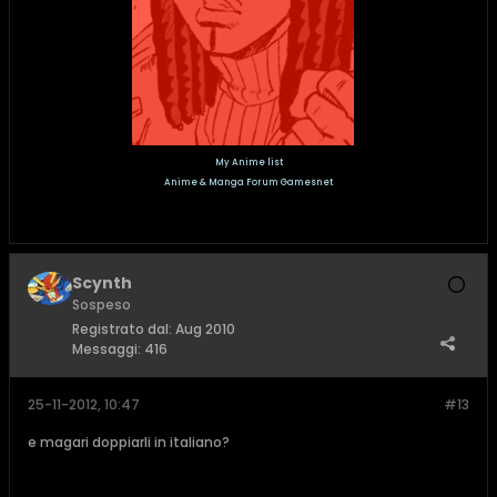
My Anime list
Anime & Manga Forum Gamesnet
Scynth
Sospeso
Registrato dal:
Aug 2010
Messaggi:
416
25-11-2012, 10:47
#13
e magari doppiarli in italiano?