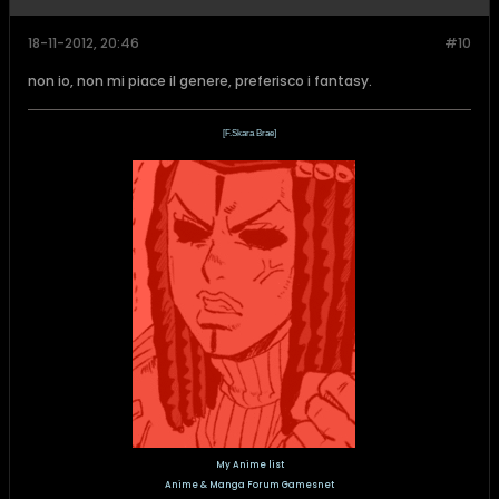
18-11-2012, 20:46
#10
non io, non mi piace il genere, preferisco i fantasy.
[F.Skara Brae]
My Anime list
Anime & Manga Forum Gamesnet