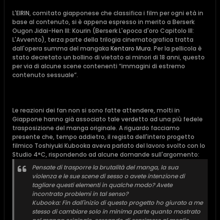
L'
EIRIN
, comitato giapponese che classifica i film per ogni età in
base al contenuto, si è appena espresso in merito a Berserk
Ougon Jidai-Hen III: Kourin (Berserk L'epoca d'oro Capitolo III:
L'Avvento), terza parte della trilogia cinematografica tratta
dall'opera summa del mangaka
Kentaro Mura
. Per la pellicola è
stato decretato un bollino di vietato ai minori di 18 anni, questo
per via di alcune scene contenenti “immagini di estremo
contenuto sessuale”.
Le reazioni dei fan non si sono fatte attendere, molti in
Giappone hanno già associato tale verdetto ad una più fedele
trasposizione del manga originale. A riguardo facciamo
presente che, tempo addietro, il regista dell'intero progetto
filmico Toshiyuki Kubooka aveva parlato del lavoro svolto con lo
Studio 4°C, rispondendo ad alcune domande sull'argomento:
Pensate di trasporre la brutalità del manga, la sua
violenza e le sue scene di sesso o avete intenzione di
tagliare questi elementi in qualche modo? Avete
incontrato problemi in tal senso?
Kubooka: Fin dall'inizio di questo progetto ho giurato a me
stesso di cambiare solo in minima parte quanto mostrato