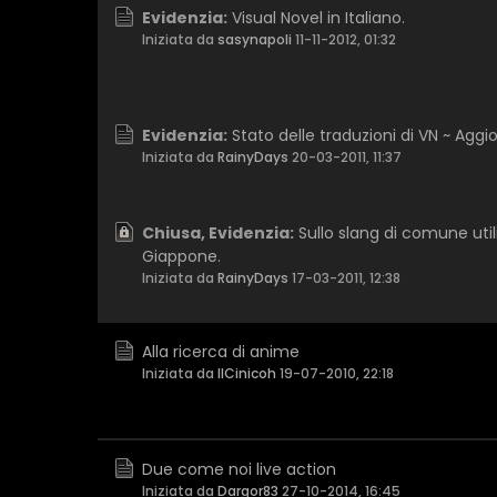
Evidenzia:
Visual Novel in Italiano.
Iniziata da
sasynapoli
11-11-2012, 01:32
Evidenzia:
Stato delle traduzioni di VN ~ Aggi
Iniziata da
RainyDays
20-03-2011, 11:37
Chiusa, Evidenzia:
Sullo slang di comune util
Giappone.
Iniziata da
RainyDays
17-03-2011, 12:38
Alla ricerca di anime
Iniziata da
IlCinicoh
19-07-2010, 22:18
Due come noi live action
Iniziata da
Dargor83
27-10-2014, 16:45