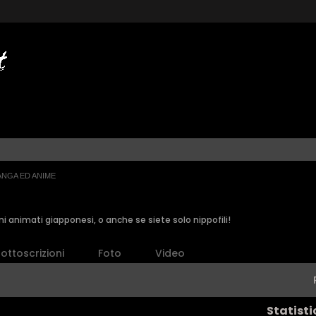
ANGA ED ANIME
ni animati giapponesi, o anche se siete solo nippofili!
ottoscrizioni
Foto
Video
Statisti