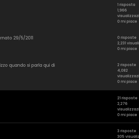
1 risposta
1,966
visualizzaz
0 mi piace
ornato 29/5/2011
0 risposte
2,231 visual
0 mi piace
izzo quando si parla qui di
2 risposte
4,082
visualizzaz
0 mi piace
21 risposte
2,276
visualizzaz
0 mi piace
3 risposte
305 visuali