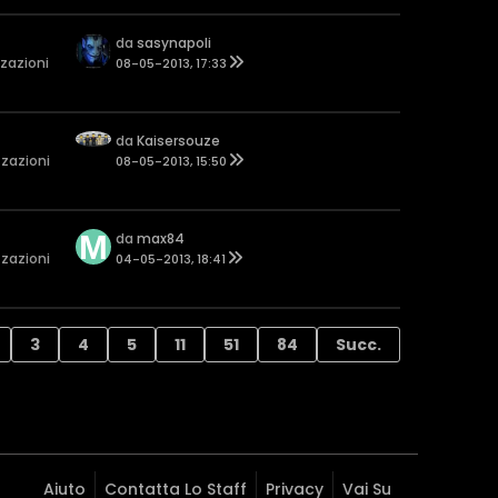
da
sasynapoli
zzazioni
08-05-2013, 17:33
da
Kaisersouze
zzazioni
08-05-2013, 15:50
da
max84
zzazioni
04-05-2013, 18:41
3
4
5
11
51
84
Succ.
Aiuto
Contatta Lo Staff
Privacy
Vai Su