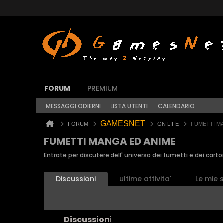
FORUM
PREMIUM
MESSAGGI ODIERNI
LISTA UTENTI
CALENDARIO
GAMESNET
FORUM
GN LIFE
FUMETTI M
FUMETTI MANGA ED ANIME
Entrate per discutere dell' universo dei fumetti e dei carto
Discussioni
ultime attivita'
Le mie s
Discussioni