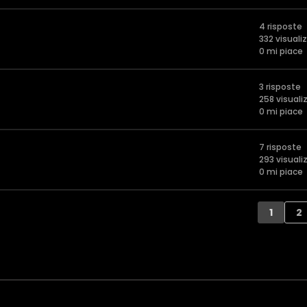
4 risposte
332 visuali
0 mi piace
3 risposte
258 visuali
0 mi piace
7 risposte
293 visuali
0 mi piace
1
2