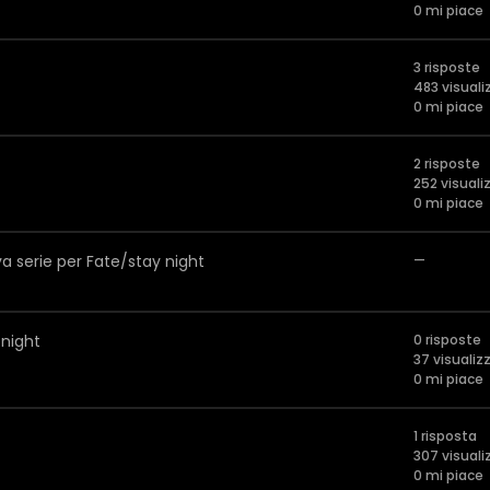
0 mi piace
3 risposte
483 visuali
0 mi piace
2 risposte
252 visuali
0 mi piace
a serie per Fate/stay night
—
 night
0 risposte
37 visualiz
0 mi piace
1 risposta
307 visuali
0 mi piace