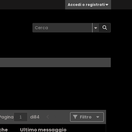
Accedi o registrati
Pagina
di
84
Filtro
che
Ultimo messaggio