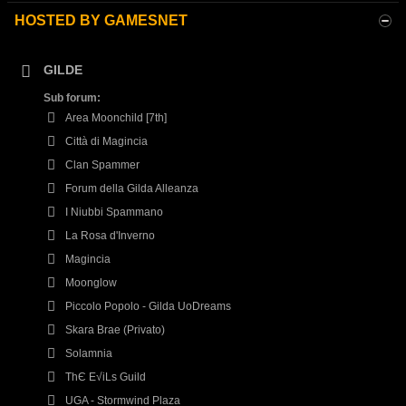
HOSTED BY GAMESNET
GILDE
Sub forum:
Area Moonchild [7th]
Città di Magincia
Clan Spammer
Forum della Gilda Alleanza
I Niubbi Spammano
La Rosa d'Inverno
Magincia
Moonglow
Piccolo Popolo - Gilda UoDreams
Skara Brae (Privato)
Solamnia
ThЄ E√iLs Guild
UGA - Stormwind Plaza