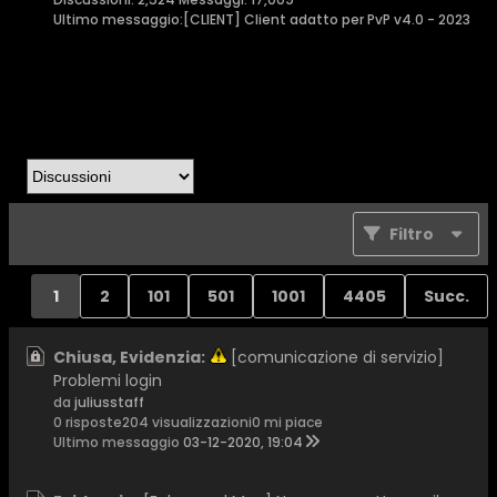
Ultimo messaggio:
[CLIENT] Client adatto per PvP v4.0 - 2023
Filtro
1
2
101
501
1001
4405
Succ.
Chiusa, Evidenzia:
[comunicazione di servizio]
Problemi login
da
juliusstaff
0 risposte
204 visualizzazioni
0 mi piace
Ultimo messaggio
03-12-2020, 19:04