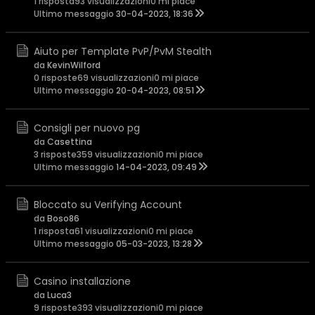
1 risposta
93 visualizzazioni
0 mi piace
Ultimo messaggio
30-04-2023, 18:36
Aiuto per Template PvP/PvM Stealth
da
KevinWilford
0 risposte
69 visualizzazioni
0 mi piace
Ultimo messaggio
20-04-2023, 08:51
Consigli per nuovo pg
da
Casettina
3 risposte
359 visualizzazioni
0 mi piace
Ultimo messaggio
14-04-2023, 09:49
Bloccato su Verifying Account
da
Boso86
1 risposta
61 visualizzazioni
0 mi piace
Ultimo messaggio
05-03-2023, 13:28
Casino installazione
da
Luca3
9 risposte
393 visualizzazioni
0 mi piace