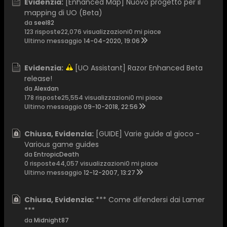
Evidenzia:
[Enhanced Map] Nuovo progetto per il
mapping di UO (Beta)
da
seel82
123 risposte
22,076 visualizzazioni
0 mi piace
Ultimo messaggio
14-04-2020, 19:06
Evidenzia:
[UO Assistant] Razor Enhanced Beta
release!
da
Alexdan
178 risposte
25,554 visualizzazioni
0 mi piace
Ultimo messaggio
09-10-2018, 22:56
Chiusa, Evidenzia:
[GUIDE] Varie guide al gioco -
Various game guides
da
EntropicDeath
0 risposte
44,057 visualizzazioni
0 mi piace
Ultimo messaggio
12-12-2007, 13:27
Chiusa, Evidenzia:
*** Come difendersi dai Lamer
***
da
Midnight87