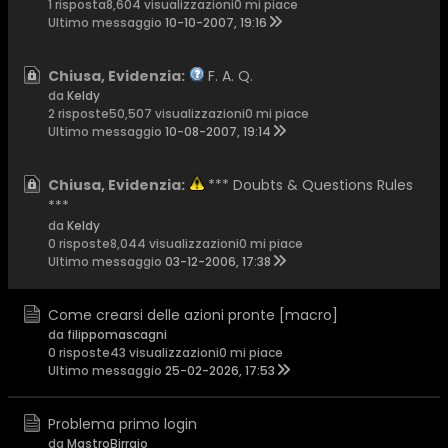
1 risposta
8,604 visualizzazioni
0 mi piace
Ultimo messaggio
10-10-2007, 19:16
Chiusa, Evidenzia:
F. A. Q.
da
Keldy
2 risposte
50,507 visualizzazioni
0 mi piace
Ultimo messaggio
10-08-2007, 19:14
Chiusa, Evidenzia:
*** Doubts & Questions Rules
***
da
Keldy
0 risposte
8,044 visualizzazioni
0 mi piace
Ultimo messaggio
03-12-2006, 17:38
Come crearsi delle azioni pronte [macro]
da
filippomascagni
0 risposte
43 visualizzazioni
0 mi piace
Ultimo messaggio
25-02-2026, 17:53
Problema primo login
da
MastroBirraio