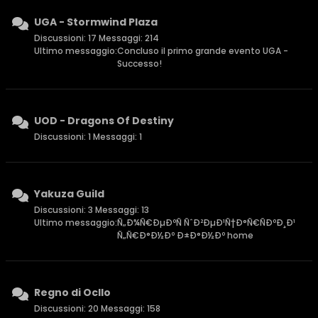
UGA - Stormwind Plaza
Discussioni: 17 Messaggi: 214
Ultimo messaggio:
Concluso il primo grande evento UGA -
Successo!
UOD - Dragons Of Destiny
Discussioni: 1 Messaggi: 1
Yakuza Guild
Discussioni: 3 Messaggi: 13
Ultimo messaggio:
Ñ„Ð¾Ñ€ÐµÐºÑ ÑˆÐ²ÐµÐ¹Ñ†Ð°Ñ€ÑÐºÐ¸Ð¹
Ñ„Ñ€Ð°Ð½Ðº Ð±Ð°Ð½Ðº home
Regno di Ocllo
Discussioni: 20 Messaggi: 158