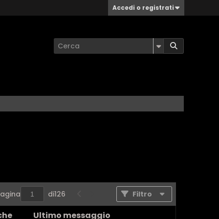
Accedi o registrati
Pagina
di
126
Filtro
che
Ultimo messaggio