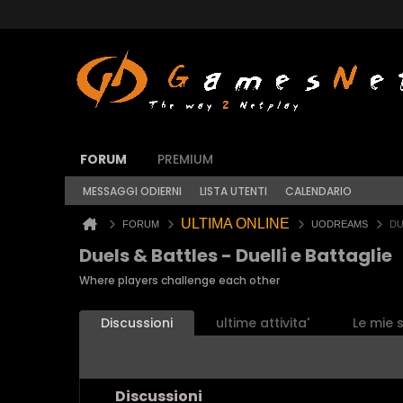
FORUM
PREMIUM
MESSAGGI ODIERNI
LISTA UTENTI
CALENDARIO
ULTIMA ONLINE
FORUM
UODREAMS
DU
Duels & Battles - Duelli e Battaglie
Where players challenge each other
Discussioni
ultime attivita'
Le mie s
Discussioni