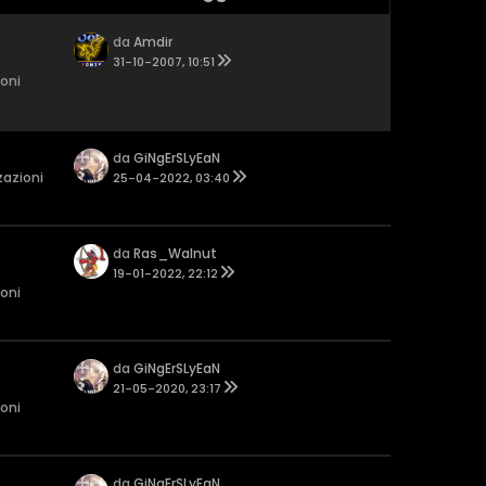
da
Amdir
31-10-2007, 10:51
ioni
da
GiNgErSLyEaN
zazioni
25-04-2022, 03:40
da
Ras_Walnut
19-01-2022, 22:12
ioni
da
GiNgErSLyEaN
21-05-2020, 23:17
ioni
da
GiNgErSLyEaN