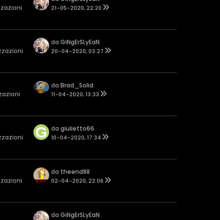
zzazioni
21-05-2020, 22:20
da
GiNgErSLyEaN
zzazioni
20-04-2020, 03:27
da
Brad_Solid.
zazioni
11-04-2020, 13:33
da
giulietto66
zzazioni
10-04-2020, 17:34
da
theend88
zzazioni
02-04-2020, 22:06
da
GiNgErSLyEaN