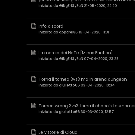
Iniziata da
GiNgErSLyEaN
21-05-2020, 22:20
info discord
Iniziata da
apparel86
16-04-2020, 11:31
La marcia dei HaTe [Minax Faction]
Iniziata da
GiNgErSLyEaN
07-04-2020, 23:28
Torna il torneo 3vs3 ma in arena dungeon
Iniziata da
giulietto66
03-04-2020, 10:34
Torneo wrong 3vs3 torna il choco's tourname
Iniziata da
giulietto66
30-03-2020, 12:57
Le vittorie di Cloud