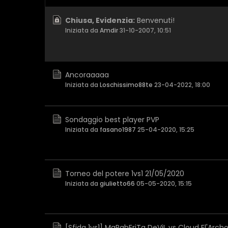
Chiusa, Evidenzia:
Benvenuti!
Iniziata da
Amdir
31-10-2007, 10:51
Ancoraaaaa
Iniziata da
Loschissimo88te
23-04-2022, 18:00
Sondaggio best player PVP
Iniziata da
fasano1987
25-04-2020, 15:25
Torneo del potere 1vs1 21/05/2020
Iniziata da
giulietto66
05-05-2020, 15:15
[Sfida 1vs1] MaRghEriTa DeViL vs Cloud El'Arch