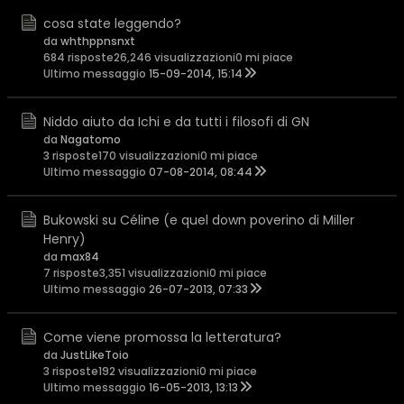
cosa state leggendo?
da
whthppnsnxt
684 risposte
26,246 visualizzazioni
0 mi piace
Ultimo messaggio
15-09-2014, 15:14
Niddo aiuto da Ichi e da tutti i filosofi di GN
da
Nagatomo
3 risposte
170 visualizzazioni
0 mi piace
Ultimo messaggio
07-08-2014, 08:44
Bukowski su Céline (e quel down poverino di Miller
Henry)
da
max84
7 risposte
3,351 visualizzazioni
0 mi piace
Ultimo messaggio
26-07-2013, 07:33
Come viene promossa la letteratura?
da
JustLikeToio
3 risposte
192 visualizzazioni
0 mi piace
Ultimo messaggio
16-05-2013, 13:13