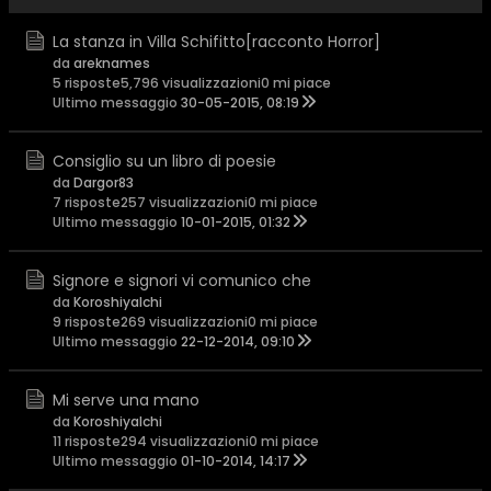
La stanza in Villa Schifitto[racconto Horror]
da
areknames
5 risposte
5,796 visualizzazioni
0 mi piace
Ultimo messaggio
30-05-2015, 08:19
Consiglio su un libro di poesie
da
Dargor83
7 risposte
257 visualizzazioni
0 mi piace
Ultimo messaggio
10-01-2015, 01:32
Signore e signori vi comunico che
da
KoroshiyaIchi
9 risposte
269 visualizzazioni
0 mi piace
Ultimo messaggio
22-12-2014, 09:10
Mi serve una mano
da
KoroshiyaIchi
11 risposte
294 visualizzazioni
0 mi piace
Ultimo messaggio
01-10-2014, 14:17