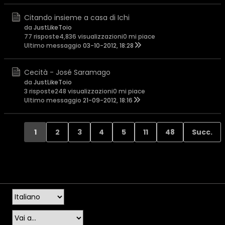
Citando insieme a casa di Ichi
da
JustLikeToio
77 risposte
4,836 visualizzazioni
0 mi piace
Ultimo messaggio
03-10-2012, 18:28
Cecità - José Saramago
da
JustLikeToio
3 risposte
248 visualizzazioni
0 mi piace
Ultimo messaggio
21-09-2012, 18:16
1
2
3
4
5
11
48
Succ.