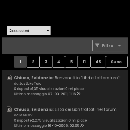
Filtro
1
2
3
4
5
11
48
Succ.
Chiusa, Evidenzia:
Benvenuti in "Libri e Letteratura"!
da
JustLikeToio
0 risposte
1,311 visualizzazioni
0 mi piace
Ultimo messaggio
07-03-2011, 11:16
Chiusa, Evidenzia:
Lista dei Libri trattati nel forum
da M4lKaV
0 risposte
2,275 visualizzazioni
0 mi piace
Ultimo messaggio
16-10-2006, 02:05