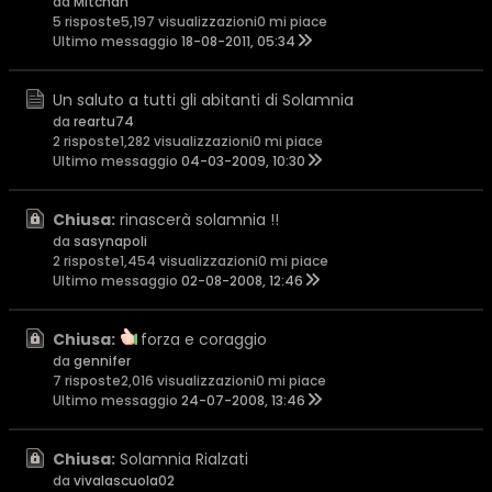
da
Mitchan
5 risposte
5,197 visualizzazioni
0 mi piace
Ultimo messaggio
18-08-2011, 05:34
Un saluto a tutti gli abitanti di Solamnia
da
reartu74
2 risposte
1,282 visualizzazioni
0 mi piace
Ultimo messaggio
04-03-2009, 10:30
Chiusa:
rinascerà solamnia !!
da
sasynapoli
2 risposte
1,454 visualizzazioni
0 mi piace
Ultimo messaggio
02-08-2008, 12:46
Chiusa:
forza e coraggio
da
gennifer
7 risposte
2,016 visualizzazioni
0 mi piace
Ultimo messaggio
24-07-2008, 13:46
Chiusa:
Solamnia Rialzati
da
vivalascuola02