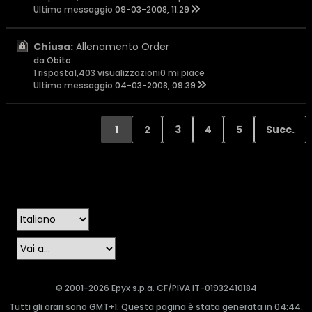
Ultimo messaggio
09-03-2008, 11:29
Chiusa:
Allenamento Order
da
Obito
1 risposta
1,403 visualizzazioni
0 mi piace
Ultimo messaggio
04-03-2008, 09:39
1
2
3
4
5
Succ.
© 2001-2026 Epyx s.p.a. CF/PIVA IT-01932410184
Tutti gli orari sono GMT+1. Questa pagina è stata generata in 04:44.