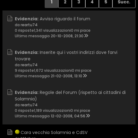
1
2
3
4
5
Succ.
Evidenzia:
Avviso riguardo il forum
da
reartu74
0 risposte
1,341 visualizzazioni
0 mi piace
Ultimo messaggio
20-10-2008, 21:30
Evidenzia:
Inserite qui i vostri indirizzi dove farvi
trovare
da
reartu74
9 risposte
1,672 visualizzazioni
0 mi piace
Ultimo messaggio
21-02-2008, 13:10
Evidenzia:
Regole del Forum (rispetto ai cittadini di
Solamnia)
da
reartu74
0 risposte
1,189 visualizzazioni
0 mi piace
Ultimo messaggio
12-02-2008, 04:56
Cara vecchia Solamnia e CdSV