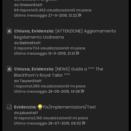
da
OnisionStaff
69 risposte
13,463 visualizzazioni
0 mi piace
Ultimo messaggio
27-11-2019, 12:22
Chiusa, Evidenzia:
[ATTENZIONE] Aggiornamento
Regolamento Uodreams
da
ElektraStaff
0 risposte
704 visualizzazioni
0 mi piace
Ultimo messaggio
13-11-2019, 21:31
Chiusa, Evidenzia:
[NEWS] Guida a *** The
Blackthorn's Royal Tailor ***
da
TauronStaff
1 risposta
1,365 visualizzazioni
0 mi piace
Ultimo messaggio
28-09-2019, 14:08
Evidenzia:
Fix/implementazioni/Test
da
juliusstaff
10 risposte
2,166 visualizzazioni
0 mi piace
Ultimo messaggio
26-07-2019, 09:02