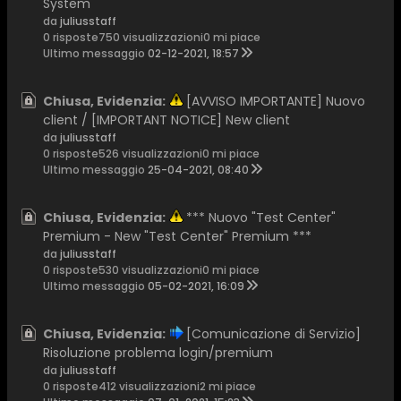
System
da
juliusstaff
0 risposte
750 visualizzazioni
0 mi piace
Ultimo messaggio
02-12-2021, 18:57
Chiusa, Evidenzia:
[AVVISO IMPORTANTE] Nuovo
client / [IMPORTANT NOTICE] New client
da
juliusstaff
0 risposte
526 visualizzazioni
0 mi piace
Ultimo messaggio
25-04-2021, 08:40
Chiusa, Evidenzia:
*** Nuovo "Test Center"
Premium - New "Test Center" Premium ***
da
juliusstaff
0 risposte
530 visualizzazioni
0 mi piace
Ultimo messaggio
05-02-2021, 16:09
Chiusa, Evidenzia:
[Comunicazione di Servizio]
Risoluzione problema login/premium
da
juliusstaff
0 risposte
412 visualizzazioni
2 mi piace