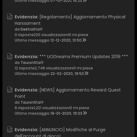
Ultimo messaggio
07-01-2021, 15:23
Evidenzia:
[Regolamento] Aggiornamento Physical
Harssament
da
ElektraStaff
0 risposte
220 visualizzazioni
0 mi piace
Ultimo messaggio
12-12-2020, 13:50
Evidenzia:
*** UODreams Premium Updates 2019 ***
da
TauronStaff
12 risposte
2,748 visualizzazioni
0 mi piace
Ultimo messaggio
22-02-2020, 19:53
Evidenzia:
[NEWS] Aggiornamento Reward Quest
Point
da
TauronStaff
6 risposte
1,221 visualizzazioni
0 mi piace
Ultimo messaggio
19-01-2020, 19:03
Evidenzia:
[ANNUNCIO] Modifiche al Purge
dell'account di gioco!