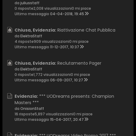
da
juliusstaff
0 risposte
2,008 visualizzazioni
0 mi piace
Ultimo messaggio
04-04-2018, 19:45
Chiusa, Evidenzia:
Riattivazione Chat Pubblica
da
ElektraStaff
4 risposte
909 visualizzazioni
0 mi piace
Ultimo messaggio
11-12-2017, 10:37
Chiusa, Evidenzia:
Reclutamento Pager
da
ElektraStaff
0 risposte
1,772 visualizzazioni
0 mi piace
Ultimo messaggio
06-09-2017, 10:27
Evidenzia:
*** UODreams presents: Champion
Masters ***
da
OnisionStaff
16 risposte
5,897 visualizzazioni
0 mi piace
Ultimo messaggio
15-04-2017, 20:47
Evidenzia:
*** UODreams Video Promo 2017 ***