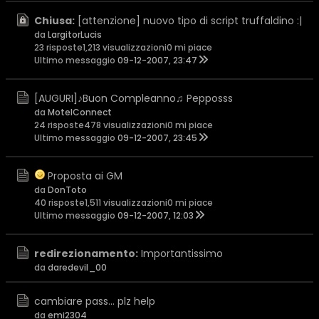
Chiusa:
[attenzione] nuovo tipo di script truffaldino :|
da
LargitorLucis
23 risposte
1,213 visualizzazioni
0 mi piace
Ultimo messaggio
09-12-2007, 23:47
[AUGURI]♪Buon Compleanno♫ Pepposss
da
MotelConnect
24 risposte
478 visualizzazioni
0 mi piace
Ultimo messaggio
09-12-2007, 23:45
Proposta ai GM
da
DonToto
40 risposte
1,511 visualizzazioni
0 mi piace
Ultimo messaggio
09-12-2007, 12:03
redirezionamento:
Importantissimo
da
daredevil_00
cambiare pass... plz help
da
emi2304