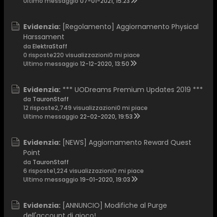
Ultimo messaggio
07-01-2021, 15:23
Evidenzia:
[Regolamento] Aggiornamento Physical
Harssament
da
ElektraStaff
0 risposte
220 visualizzazioni
0 mi piace
Ultimo messaggio
12-12-2020, 13:50
Evidenzia:
*** UODreams Premium Updates 2019 ***
da
TauronStaff
12 risposte
2,749 visualizzazioni
0 mi piace
Ultimo messaggio
22-02-2020, 19:53
Evidenzia:
[NEWS] Aggiornamento Reward Quest
Point
da
TauronStaff
6 risposte
1,224 visualizzazioni
0 mi piace
Ultimo messaggio
19-01-2020, 19:03
Evidenzia:
[ANNUNCIO] Modifiche al Purge
dell'account di gioco!