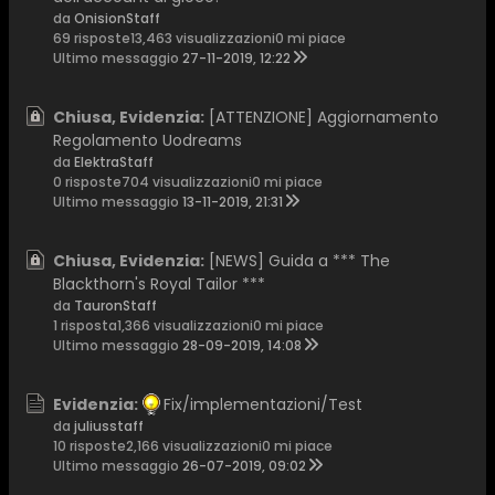
da
OnisionStaff
69 risposte
13,463 visualizzazioni
0 mi piace
Ultimo messaggio
27-11-2019, 12:22
Chiusa, Evidenzia:
[ATTENZIONE] Aggiornamento
Regolamento Uodreams
da
ElektraStaff
0 risposte
704 visualizzazioni
0 mi piace
Ultimo messaggio
13-11-2019, 21:31
Chiusa, Evidenzia:
[NEWS] Guida a *** The
Blackthorn's Royal Tailor ***
da
TauronStaff
1 risposta
1,366 visualizzazioni
0 mi piace
Ultimo messaggio
28-09-2019, 14:08
Evidenzia:
Fix/implementazioni/Test
da
juliusstaff
10 risposte
2,166 visualizzazioni
0 mi piace
Ultimo messaggio
26-07-2019, 09:02