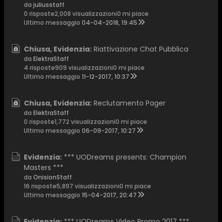
da
juliusstaff
0 risposte
2,008 visualizzazioni
0 mi piace
Ultimo messaggio
04-04-2018, 19:45
Chiusa, Evidenzia:
Riattivazione Chat Pubblica
da
ElektraStaff
4 risposte
909 visualizzazioni
0 mi piace
Ultimo messaggio
11-12-2017, 10:37
Chiusa, Evidenzia:
Reclutamento Pager
da
ElektraStaff
0 risposte
1,772 visualizzazioni
0 mi piace
Ultimo messaggio
06-09-2017, 10:27
Evidenzia:
*** UODreams presents: Champion
Masters ***
da
OnisionStaff
16 risposte
5,897 visualizzazioni
0 mi piace
Ultimo messaggio
15-04-2017, 20:47
Evidenzia:
*** UODreams Video Promo 2017 ***