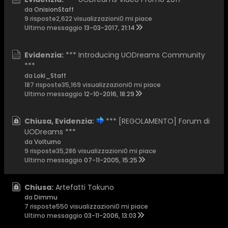
da
OnisionStaff
9 risposte
2,622 visualizzazioni
0 mi piace
Ultimo messaggio
13-03-2017, 21:14
Evidenzia:
*** Introducing UODreams Community
***
da
Loki_Staff
187 risposte
35,169 visualizzazioni
0 mi piace
Ultimo messaggio
12-10-2016, 18:29
Chiusa, Evidenzia:
*** [REGOLAMENTO] Forum di
UODreams ***
da
Volturno
9 risposte
35,286 visualizzazioni
0 mi piace
Ultimo messaggio
07-11-2005, 15:25
Chiusa:
Artefatti Tokuno
da
Dimmu
7 risposte
550 visualizzazioni
0 mi piace
Ultimo messaggio
03-11-2006, 13:03