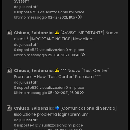
System
da
juliusstaff
0 risposte
750 visualizzazioni
0 mi piace
Ultimo messaggio
02-12-2021, 18:57
Chiusa, Evidenzia:
[AVVISO IMPORTANTE] Nuovo
client / [IMPORTANT NOTICE] New client
da
juliusstaff
0 risposte
527 visualizzazioni
0 mi piace
Ultimo messaggio
25-04-2021, 08:40
Chiusa, Evidenzia:
*** Nuovo "Test Center"
Premium - New "Test Center" Premium ***
da
juliusstaff
0 risposte
530 visualizzazioni
0 mi piace
Ultimo messaggio
05-02-2021, 16:09
Chiusa, Evidenzia:
[Comunicazione di Servizio]
Risoluzione problema login/premium
da
juliusstaff
0 risposte
412 visualizzazioni
2 mi piace