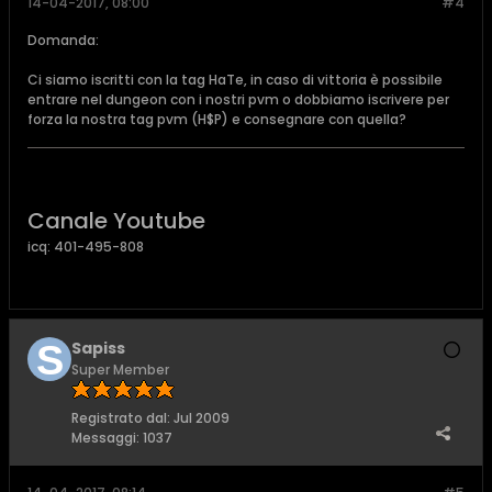
14-04-2017, 08:00
#4
Domanda:
Ci siamo iscritti con la tag HaTe, in caso di vittoria è possibile
entrare nel dungeon con i nostri pvm o dobbiamo iscrivere per
forza la nostra tag pvm (H$P) e consegnare con quella?
Canale Youtube
icq: 401-495-808
Sapiss
Super Member
Registrato dal:
Jul 2009
Messaggi:
1037