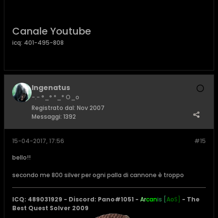
Canale Youtube
icq: 401-495-808
Ingenatus
-.- °_° *_* O_o
Registrato dal:
Nov 2007
Messaggi:
1392
15-04-2017, 17:56
#15
bello!!
secondo me 800 silver per ogni palla di cannone è troppo
ICQ: 489031929 - Discord: Pano#1051 -
Ar
can
is [
Ao
S]
- The
Best Quest Solver 2009