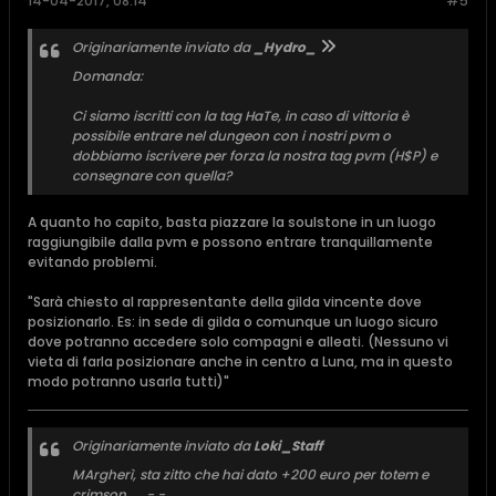
14-04-2017, 08:14
#5
Originariamente inviato da
_Hydro_
Domanda:
Ci siamo iscritti con la tag HaTe, in caso di vittoria è
possibile entrare nel dungeon con i nostri pvm o
dobbiamo iscrivere per forza la nostra tag pvm (H$P) e
consegnare con quella?
A quanto ho capito, basta piazzare la soulstone in un luogo
raggiungibile dalla pvm e possono entrare tranquillamente
evitando problemi.
"Sarà chiesto al rappresentante della gilda vincente dove
posizionarlo. Es: in sede di gilda o comunque un luogo sicuro
dove potranno accedere solo compagni e alleati. (Nessuno vi
vieta di farla posizionare anche in centro a Luna, ma in questo
modo potranno usarla tutti)"
Originariamente inviato da
Loki_Staff
MArgherì, sta zitto che hai dato +200 euro per totem e
crimson .... -.-