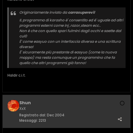
Originariamente inviato da
carrasuperevil
IL programma di karasho è' consentito ed è' uguale ad altri
programmi esterni come inj ,razor,steam ecc..
Non è che con quello spari fulmini dagli occhi e saette dal
cul0
È' come easyuo con un interfaccia diversa e una scrittura
diversa!
È' sicuramente più prestante di easyuo (come la nuova
mappa) ma resta comunque un programmino che fa
quello che altri programmi già fanno!
Haldir c.i.t.
Shun
XxX
Registrato dal:
Dec 2004
Messaggi:
2213