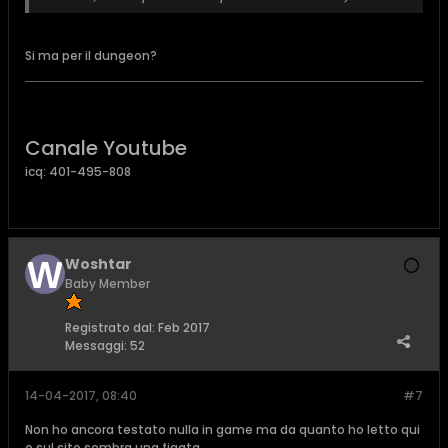
Si ma per il dungeon?
Canale Youtube
icq: 401-495-808
Woshtar
Baby Member
Registrato dal:
Feb 2017
Messaggi:
52
14-04-2017, 08:40
#7
Non ho ancora testato nulla in game ma da quanto ho letto qui
e sul sito sembra una figata