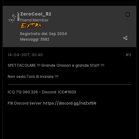
ZeroCool_82
Friend Member
Registrato dal:
Sep 2004
Messaggi:
3582
14-04-2017, 00:40
#3
SPETTACOLARE !!! Grande Onision e grande Staff !!!
Non vedo l'ora di iniziare !!!
ICQ 712 060 326 - Discord: ICE#1603
P|K Discord Server:
https://discord.gg/ndZxf5N