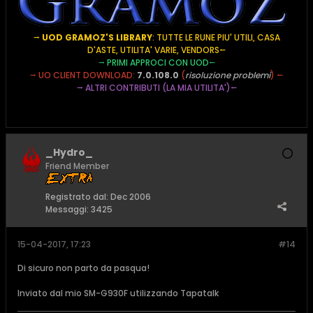
⭢
UOD GRAMOZ'S LIBRARY
: TUTTE LE RUNE PIU' UTILI, CASA
D'ASTE, UTILITA' VARIE, VENDORS
⭠
⭢
PRIMI APPROCI CON UOD
⭠
⭢
UO CLIENT DOWNLOAD:
7.0.108.0
(
risoluzione problemi
) ⭠
⭢
ALTRI CONTRIBUTI (LA MIA UTILITA')
⭠
_Hydro_
Friend Member
Registrato dal:
Dec 2006
Messaggi:
3425
15-04-2017, 17:23
#14
Di sicuro non parto da pasqua!
Inviato dal mio SM-G930F utilizzando Tapatalk