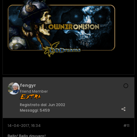
fengyr
Friend Member
Registrato dal:
Jun 2002
Messaggi:
5459
14-04-2017, 16:34
#11
Bello! Bello davvero!