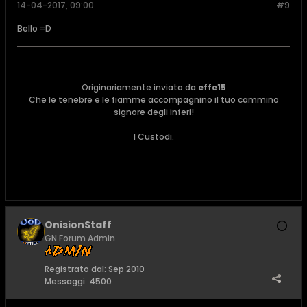
14-04-2017, 09:00
#9
Bello =D
Originariamente inviato da
effe15
Che le tenebre e le fiamme accompagnino il tuo cammino
signore degli inferi!
I Custodi.
OnisionStaff
GN Forum Admin
Registrato dal:
Sep 2010
Messaggi:
4500