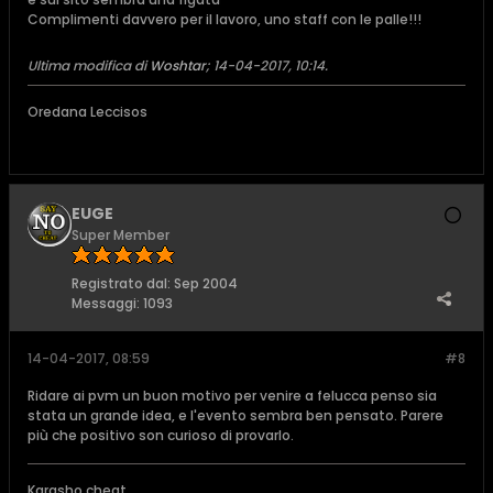
Complimenti davvero per il lavoro, uno staff con le palle!!!
Ultima modifica di
Woshtar
;
14-04-2017, 10:14
.
Oredana Leccisos
EUGE
Super Member
Registrato dal:
Sep 2004
Messaggi:
1093
14-04-2017, 08:59
#8
Ridare ai pvm un buon motivo per venire a felucca penso sia
stata un grande idea, e l'evento sembra ben pensato. Parere
più che positivo son curioso di provarlo.
Karasho cheat