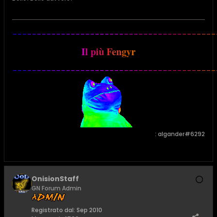
___
__
___
___
___
___
___
___
___
___
___
___
___
___
_
I
l
p
iù
F
en
gy
r
___
__
___
___
___
___
___
___
___
___
___
___
___
___
_
: algander#6292
OnisionStaff
GN Forum Admin
Registrato dal:
Sep 2010