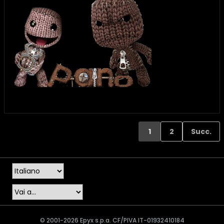
1
2
Succ.
© 2001-2026 Epyx s.p.a. CF/PIVA IT-01932410184