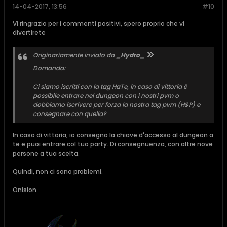
14-04-2017, 13:56
#10
Vi ringrazio per i commenti positivi, spero proprio che vi
divertirete
Originariamente inviato da
_Hydro_
Domanda:
Ci siamo iscritti con la tag HaTe, in caso di vittoria è
possibile entrare nel dungeon con i nostri pvm o
dobbiamo iscrivere per forza la nostra tag pvm (H$P) e
consegnare con quella?
In caso di vittoria, io consegno la chiave d'accesso al dungeon a
te e puoi entrare col tuo party. Di consegnuenza, con altre nove
persone a tua scelta.
Quindi, non ci sono problemi.
Onision