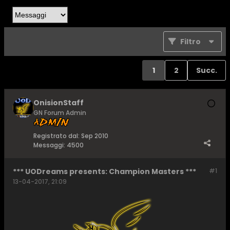
Filtro
1
2
Succ.
OnisionStaff
GN Forum Admin
Registrato dal:
Sep 2010
Messaggi:
4500
*** UODreams presents: Champion Masters ***
#1
13-04-2017, 21:09