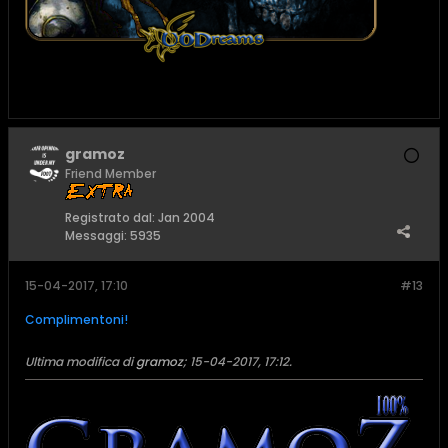
gramoz
Friend Member
Registrato dal:
Jan 2004
Messaggi:
5935
15-04-2017, 17:10
#13
Complimentoni!
Ultima modifica di
gramoz
;
15-04-2017, 17:12
.