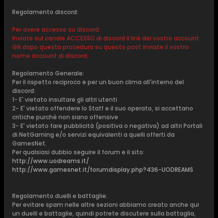
Regolamento discord:
Per avere accesso su discord:
Inviate sul canale ACCESSO di discord il link del vostro account
GN dopo questa procedura su questo post inviate il vostro
nome account di discord.
Regolamento Generale:
Per il rispetto reciproco e per un buon clima all'interno del
discord:
1- E' vietato insultare gli altri utenti
2- E' vietato offendere lo Staff e il suo operato, si accettano
critiche purché non siano offensive
3- E' vietato fare pubblicità (positiva o negativa) ad altri Portali
di NetGaming e/o servizi equivalenti a quelli offerti da
GamesNet.
Per qualsiasi dubbio seguire il forum e il sito:
http://www.uodreams.it/
http://www.gamesnet.it/forumdisplay.php?436-UODREAMS
Regolamento duelli e battaglie:
Per evitare spam nelle altre sezioni abbiamo creato anche qui
un duelli e battaglie, quindi potrete discutere sulla battaglia,