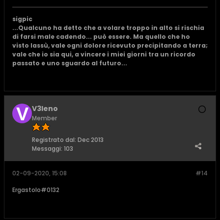
sigpic
...Qualcuno ha detto che a volare troppo in alto si rischia
di farsi male cadendo... può essere. Ma quello che ho
visto lassù, vale ogni dolore ricevuto precipitando a terra;
vale che io sia qui, a vincere i miei giorni tra un ricordo
passato e uno sguardo al futuro...
V3leno
Member
Registrato dal:
Dec 2013
Messaggi:
103
02-09-2020, 15:08
#14
Ergastolo#0132