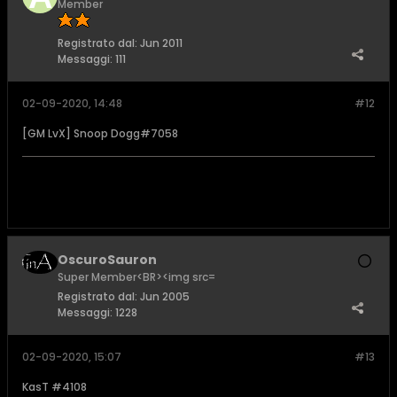
Member
Registrato dal:
Jun 2011
Messaggi:
111
02-09-2020, 14:48
#12
[GM LvX] Snoop Dogg#7058
OscuroSauron
Super Member<BR><img src=
Registrato dal:
Jun 2005
Messaggi:
1228
02-09-2020, 15:07
#13
KasT #4108