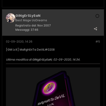
GiNgErSLyEaN
Best Mage UoDreams
Registrato dal:
Nov 2007
Messaggi:
3746
02-09-2020, 14:26
#5
[GM LvX] MaRghEriTa DeViL#0208
Ultima modifica di
GiNgErSLyEaN
;
02-09-2020, 14:34
.