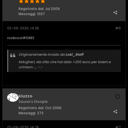
Registrato dal:
Jul 2009
Messaggi:
1037
02-09-2020, 14:28
#6
rosikcool#5883
Originariamente inviato da
Loki_Staff
MArgherì, sta zitto che hai dato +200 euro per totem e
crimson .... -.-
kiuzzo
Saurax's Disciple
Registrato dal:
Oct 2006
Messaggi:
273
02-09-2020, 14:28
#7