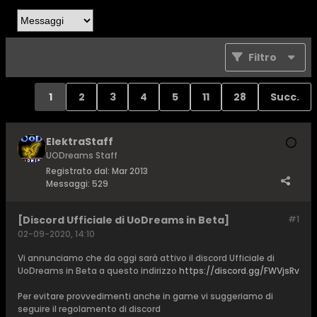
Filtro
1
2
3
4
5
11
28
Succ.
ElektraStaff
UODreams Staff
Registrato dal:
Mar 2013
Messaggi:
529
[Discord Ufficiale di UoDreams in Beta]
#1
02-09-2020, 14:10
Vi annunciamo che da oggi sarà attivo il discord Ufficiale di
UoDreams in Beta a questo indirizzo
https://discord.gg/FWVjsRv
Per evitare provvedimenti anche in game vi suggeriamo di
seguire il regolamento di discord