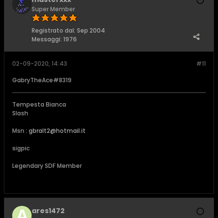
Super Member
Registrato dal:
Sep 2004
Messaggi:
1976
02-09-2020, 14:43
#11
GabryTheAce#8319
Tempesta Bianca
Slash
Msn :
gbralt2@hotmail.it
sigpic
Legendary SDF Member
ares1472