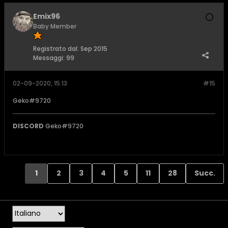
Emix96
Baby Member
Registrato dal:
Sep 2015
Messaggi:
99
02-09-2020, 15:13
#15
Geko#9720
DISCORD
Geko#9720
1
2
3
4
5
11
28
Succ.