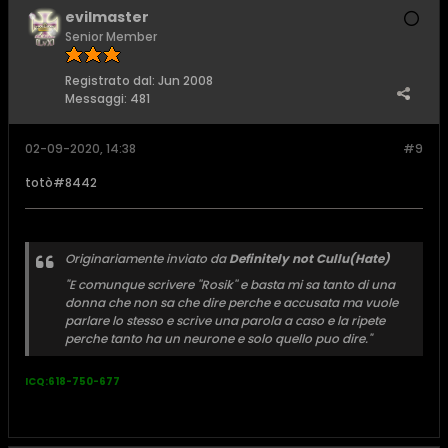
evilmaster
Senior Member
Registrato dal:
Jun 2008
Messaggi:
481
02-09-2020, 14:38
#9
totò#8442
Originariamente inviato da
Definitely not Cullu(Hate)
"E comunque scrivere ''Rosik'' e basta mi sa tanto di una
donna che non sa che dire perche e accusata ma vuole
parlare lo stesso e scrive una parola a caso e la ripete
perche tanto ha un neurone e solo quello puo dire."
ICQ:618-750-677