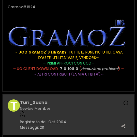
Gramoz#1924
⭢
UOD GRAMOZ'S LIBRARY
: TUTTE LE RUNE PIU' UTILI, CASA
D'ASTE, UTILITA' VARIE, VENDORS
⭠
⭢
PRIMI APPROCI CON UOD
⭠
⭢
UO CLIENT DOWNLOAD:
7.0.108.0
(
risoluzione problemi
) ⭠
⭢
ALTRI CONTRIBUTI (LA MIA UTILITA')
⭠
Turi_Sacha
Newbie Member
Registrato dal:
Oct 2004
Messaggi:
28