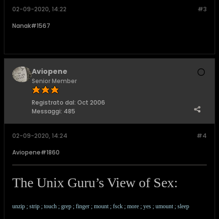
02-09-2020, 14:22
#3
Nanak#1567
Aviopene
Senior Member
Registrato dal:
Oct 2006
Messaggi:
485
02-09-2020, 14:24
#4
Aviopene#1860
The Unix Guru’s View of Sex:
unzip ; strip ; touch ; grep ; finger ; mount ; fsck ; more ; yes ; umount ; sleep