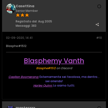
Casettina
Senior Member
Registrato dal:
Aug 2005
Messaggi:
383
02-09-2020, 14:41
#10
Blasphe#1512
Blasphemy Vanth
Blasphe#1512
on Discord
Capitan Boomerang:
Esternamente sei favolosa, ma dentro...
sei orrenda!
Harley Quinn:
Lo siamo tutti.
masterxxx