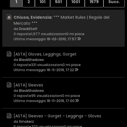
1
2
101
501
1001
1579
Succ.
Chiusa, Evidenzia:
*** Market Rules | Regole del
Mercato ***
da
DrackStaff
0 risposte
1,977 visualizzazioni
0 mi piace
Ultimo messaggio
16-03-2010, 17:57
[ASTA] Gloves, Leggings, Gorget
da
BlackShadows
0 risposte
331 visualizzazioni
0 mi piace
Ultimo messaggio
16-11-2019, 17:22
[ASTA] Sleeves
da
BlackShadows
0 risposte
95 visualizzazioni
0 mi piace
Ultimo messaggio
16-11-2019, 17:00
[ASTA] Sleeves - Gorget - Leggings - Gloves
da
Smokerz
5 risposte
703 visualizzazioni
0 mi piace