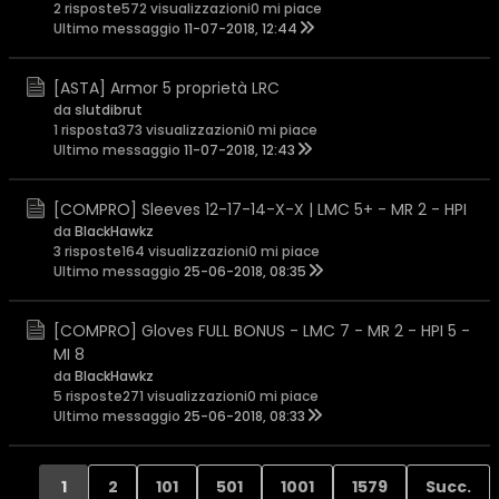
2 risposte
572 visualizzazioni
0 mi piace
Ultimo messaggio
11-07-2018, 12:44
[ASTA] Armor 5 proprietà LRC
da
slutdibrut
1 risposta
373 visualizzazioni
0 mi piace
Ultimo messaggio
11-07-2018, 12:43
[COMPRO] Sleeves 12-17-14-X-X | LMC 5+ - MR 2 - HPI
da
BlackHawkz
3 risposte
164 visualizzazioni
0 mi piace
Ultimo messaggio
25-06-2018, 08:35
[COMPRO] Gloves FULL BONUS - LMC 7 - MR 2 - HPI 5 -
MI 8
da
BlackHawkz
5 risposte
271 visualizzazioni
0 mi piace
Ultimo messaggio
25-06-2018, 08:33
1
2
101
501
1001
1579
Succ.