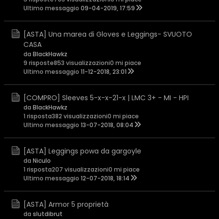
Ultimo messaggio
09-04-2019, 17:59
[ASTA] Una marea di Gloves e Leggings- SVUOTO
CASA
da
BlackHawkz
9 risposte
853 visualizzazioni
0 mi piace
Ultimo messaggio
11-12-2018, 23:01
[COMPRO] Sleeves 5-x-x-21-x | LMC 3+ - MI - HPI
da
BlackHawkz
1 risposta
382 visualizzazioni
0 mi piace
Ultimo messaggio
13-07-2018, 08:04
[ASTA] Leggings powa da gargoyle
da
Niculo
1 risposta
207 visualizzazioni
0 mi piace
Ultimo messaggio
12-07-2018, 18:14
[ASTA] Armor 5 proprietà
da
slutdibrut