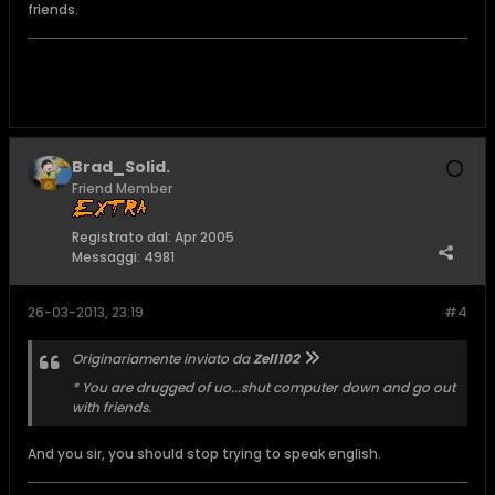
friends.
Brad_Solid.
Friend Member
Registrato dal:
Apr 2005
Messaggi:
4981
26-03-2013, 23:19
#4
Originariamente inviato da
Zell102
* You are drugged of uo...shut computer down and go out
with friends.
And you sir, you should stop trying to speak english.