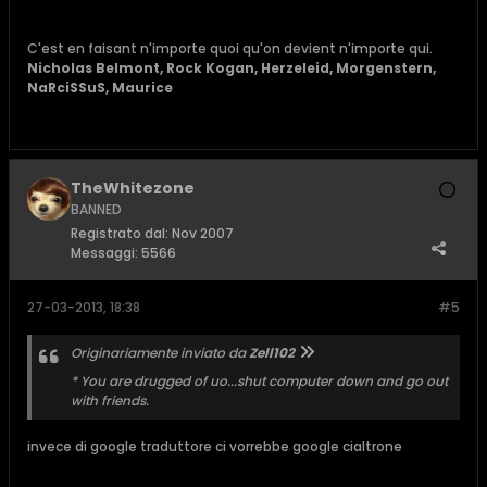
C'est en faisant n'importe quoi qu'on devient n'importe qui.
Nicholas Belmont, Rock Kogan, Herzeleid, Morgenstern,
NaRciSSuS, Maurice
TheWhitezone
BANNED
Registrato dal:
Nov 2007
Messaggi:
5566
27-03-2013, 18:38
#5
Originariamente inviato da
Zell102
* You are drugged of uo...shut computer down and go out
with friends.
invece di google traduttore ci vorrebbe google cialtrone