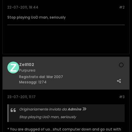
22-07-2011, 18:44
#2
Stop playing UoD man, seriously
Zell102
Purpurea
Registrato dal:
Mar 2007
Messaggi:
1274
23-07-2011, 11:17
#3
Originariamente inviato da
Admire
Stop playing UoD man, seriously
* You are drugged of uo...shut computer down and go out with