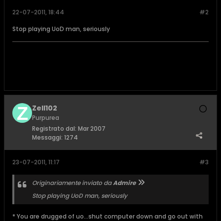
22-07-2011, 18:44
#2
Stop playing UoD man, seriously
Zell102
Purpurea
Registrato dal:
Mar 2007
Messaggi:
1274
23-07-2011, 11:17
#3
Originariamente inviato da
Admire
Stop playing UoD man, seriously
* You are drugged of uo...shut computer down and go out with