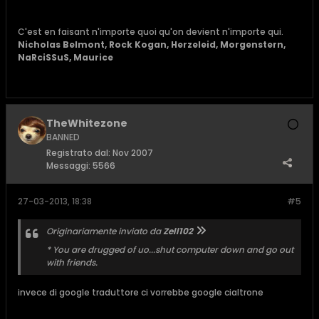
C'est en faisant n'importe quoi qu'on devient n'importe qui.
Nicholas Belmont, Rock Kogan, Herzeleid, Morgenstern,
NaRciSSuS, Maurice
TheWhitezone
BANNED
Registrato dal:
Nov 2007
Messaggi:
5566
27-03-2013, 18:38
#5
Originariamente inviato da
Zell102
* You are drugged of uo...shut computer down and go out
with friends.
invece di google traduttore ci vorrebbe google cialtrone