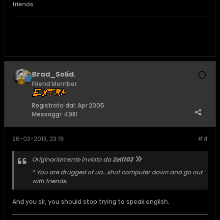
friends.
Brad_Solid.
Friend Member
Registrato dal:
Apr 2005
Messaggi:
4981
26-03-2013, 23:19
#4
Originariamente inviato da
Zell102
* You are drugged of uo...shut computer down and go out
with friends.
And you sir, you should stop trying to speak english.