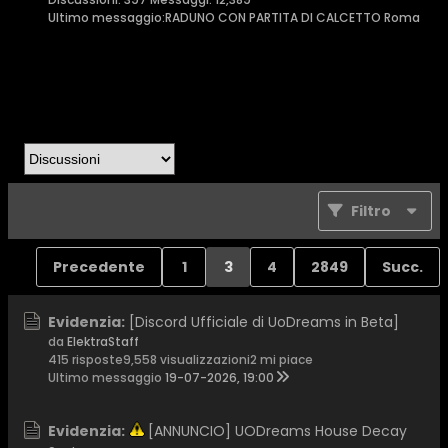
Ultimo messaggio:
RADUNO CON PARTITA DI CALCETTO Roma
Filtro
Precedente
1
3
4
2849
Succ.
Evidenzia:
[Discord Ufficiale di UoDreams in Beta]
da
ElektraStaff
415 risposte
9,558 visualizzazioni
2 mi piace
Ultimo messaggio
19-07-2026, 19:00
Evidenzia:
[ANNUNCIO] UODreams House Decay