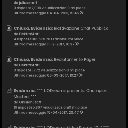
da
juliusstaff
0 risposte
2,008 visualizzazioni
0 mi piace
Ultimo messaggio
04-04-2018, 19:45
Chiusa, Evidenzia:
Riattivazione Chat Pubblica
da
ElektraStaff
4 risposte
909 visualizzazioni
0 mi piace
Ultimo messaggio
11-12-2017, 10:37
Chiusa, Evidenzia:
Reclutamento Pager
da
ElektraStaff
0 risposte
1,772 visualizzazioni
0 mi piace
Ultimo messaggio
06-09-2017, 10:27
Evidenzia:
*** UODreams presents: Champion
Masters ***
da
OnisionStaff
16 risposte
5,897 visualizzazioni
0 mi piace
Ultimo messaggio
15-04-2017, 20:47
Evidenzia:
*** UODreams Video Promo 2017 ***