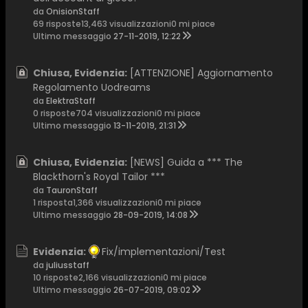
da
OnisionStaff
69 risposte
13,463 visualizzazioni
0 mi piace
Ultimo messaggio
27-11-2019, 12:22
Chiusa, Evidenzia:
[ATTENZIONE] Aggiornamento
Regolamento Uodreams
da
ElektraStaff
0 risposte
704 visualizzazioni
0 mi piace
Ultimo messaggio
13-11-2019, 21:31
Chiusa, Evidenzia:
[NEWS] Guida a *** The
Blackthorn's Royal Tailor ***
da
TauronStaff
1 risposta
1,366 visualizzazioni
0 mi piace
Ultimo messaggio
28-09-2019, 14:08
Evidenzia:
Fix/implementazioni/Test
da
juliusstaff
10 risposte
2,166 visualizzazioni
0 mi piace
Ultimo messaggio
26-07-2019, 09:02