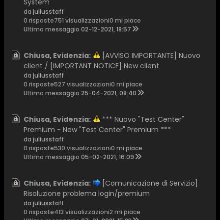
System
da
juliusstaff
0 risposte
751 visualizzazioni
0 mi piace
Ultimo messaggio
02-12-2021, 18:57
Chiusa, Evidenzia:
[AVVISO IMPORTANTE] Nuovo
client / [IMPORTANT NOTICE] New client
da
juliusstaff
0 risposte
527 visualizzazioni
0 mi piace
Ultimo messaggio
25-04-2021, 08:40
Chiusa, Evidenzia:
*** Nuovo "Test Center"
Premium - New "Test Center" Premium ***
da
juliusstaff
0 risposte
530 visualizzazioni
0 mi piace
Ultimo messaggio
05-02-2021, 16:09
Chiusa, Evidenzia:
[Comunicazione di Servizio]
Risoluzione problema login/premium
da
juliusstaff
0 risposte
413 visualizzazioni
2 mi piace