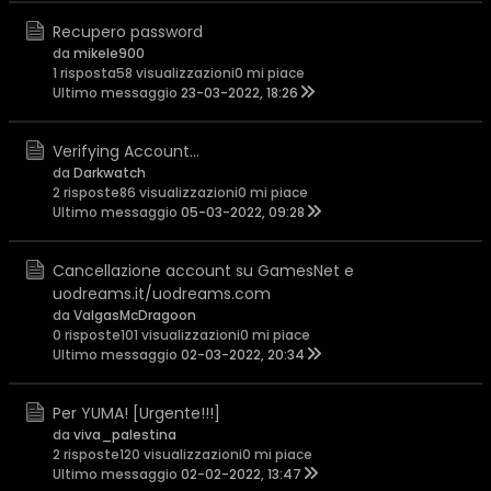
Recupero password
da
mikele900
1 risposta
58 visualizzazioni
0 mi piace
Ultimo messaggio
23-03-2022, 18:26
Verifying Account...
da
Darkwatch
2 risposte
86 visualizzazioni
0 mi piace
Ultimo messaggio
05-03-2022, 09:28
Cancellazione account su GamesNet e
uodreams.it/uodreams.com
da
ValgasMcDragoon
0 risposte
101 visualizzazioni
0 mi piace
Ultimo messaggio
02-03-2022, 20:34
Per YUMA! [Urgente!!!]
da
viva_palestina
2 risposte
120 visualizzazioni
0 mi piace
Ultimo messaggio
02-02-2022, 13:47