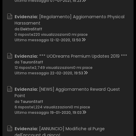
Ultimo messaggio
07-01-2021, 15:23
Evidenzia:
[Regolamento] Aggiornamento Physical
Harssament
da
ElektraStaff
0 risposte
220 visualizzazioni
0 mi piace
Ultimo messaggio
12-12-2020, 13:50
Evidenzia:
*** UODreams Premium Updates 2019 ***
da
TauronStaff
12 risposte
2,749 visualizzazioni
0 mi piace
Ultimo messaggio
22-02-2020, 19:53
Evidenzia:
[NEWS] Aggiornamento Reward Quest
Point
da
TauronStaff
6 risposte
1,224 visualizzazioni
0 mi piace
Ultimo messaggio
19-01-2020, 19:03
Evidenzia:
[ANNUNCIO] Modifiche al Purge
dell'account di gioco!