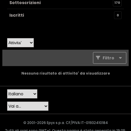
Sottoscrizioni
170
Iscritti
0
Filtro
Nessuna risultato di attivita' da visualizzare
© 2001-2026 Epyx s.p.a. CF/PIVA IT-01932410184
Tutti gli orari sono GMT+1. Questa pagina è stata generata in 19:05.