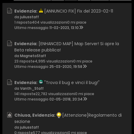
Evidenzia:
[ANNUNCIO FIX] Fix del 2023-02-11
da
juliusstaff
1 risposta
404 visualizzazioni
0 mi piace
Ultimo messaggio
11-02-2023, 13:10
Evidenzia:
[ENHANCED MAP] Map Server! Si apre la
Beta release pubblica!
da
MagnetoStaff
23 risposte
4,995 visualizzazioni
0 mi piace
Ultimo messaggio
25-03-2020, 19:58
Evidenzia:
"Trova il bug e vinci il bug!"
da
Vanth_Staff
141 risposte
22,782 visualizzazioni
0 mi piace
Ultimo messaggio
02-05-2018, 20:34
Chiusa, Evidenzia:
[Attenzione]Regolamento di
sezione
da
juliusstaff
0 risposte
577 visualizzazioni
0 mi piace