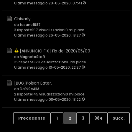
Ultimo messaggio
29-06-2020, 07:41
Chivarly
da
fasano1987
3 risposte
197 visualizzazioni
0 mi piace
Ultimo messaggio
26-05-2020, 18:27
[ANNUNCIO FIX] Fix del 2020/05/09
da
MagnetoStaff
15 risposte
828 visualizzazioni
0 mi piace
Ultimo messaggio
10-05-2020, 22:37
[BUG]Poison Eater.
da
DaRkReAlM
2 risposte
145 visualizzazioni
0 mi piace
Ultimo messaggio
08-05-2020, 13:22
Precedente
1
2
3
384
Succ.