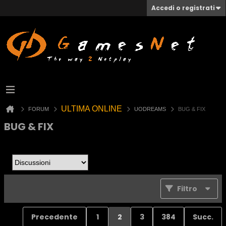
Accedi o registrati
ULTIMA ONLINE
FORUM
UODREAMS
BUG & FIX
BUG & FIX
Filtro
Precedente
1
2
3
384
Succ.