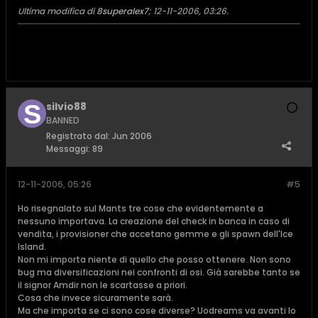
Ultima modifica di
8superalex7
;
12-11-2006, 03:26
.
silvio88
BANNED
Registrato dal:
Jun 2006
Messaggi:
89
12-11-2006, 05:26
#5
Ho risegnalato sul Mants tre cose che evidentemente a
nessuno importava. La creazione del check in banca in caso di
vendita, i provisioner che accetano gemme e gli spawn dell'Ice
Island.
Non mi importa niente di quello che posso ottenere. Non sono
bug ma diversificazioni nei confronti di osi. Già sarebbe tanto se
il signor Amdir non le scartasse a priori.
Cosa che invece sicuramente sarà.
Ma che importa se ci sono cose diverse? Uodreams va avanti lo