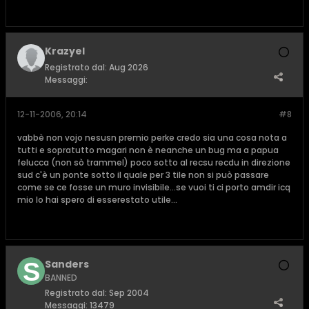
Krazyel
Registrato dal:
Aug 2026
Messaggi:
12-11-2006, 20:14
#8
vabbè non vojo nesusn premio perke credo sia una cosa nota a
tutti e sopratutto magari non è neanche un bug ma a papua
felucca (non sò trammel) poco sotto al recsu recdu in direzione
sud c'è un ponte sotto il quale per 3 tile non si può passare
come se ce fosse un muro invisibile...se vuoi ti ci porto amdir icq
mio lo hai spero di esserestato utile...
Sanders
BANNED
Registrato dal:
Sep 2004
Messaggi:
13479