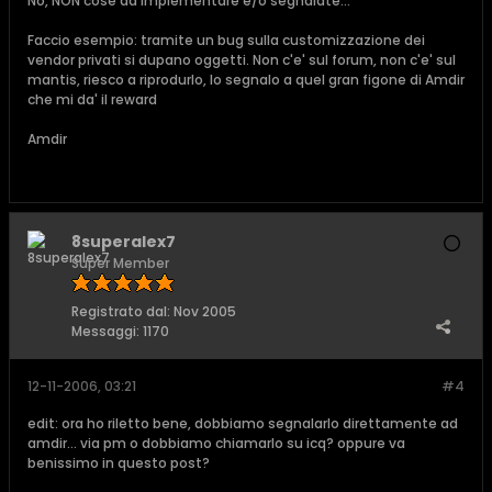
No, NON cose da implementare e/o segnalate...
Faccio esempio: tramite un bug sulla customizzazione dei
vendor privati si dupano oggetti. Non c'e' sul forum, non c'e' sul
mantis, riesco a riprodurlo, lo segnalo a quel gran figone di Amdir
che mi da' il reward
Amdir
8superalex7
Super Member
Registrato dal:
Nov 2005
Messaggi:
1170
12-11-2006, 03:21
#4
edit: ora ho riletto bene, dobbiamo segnalarlo direttamente ad
amdir... via pm o dobbiamo chiamarlo su icq? oppure va
benissimo in questo post?