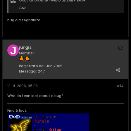
Originariamente inviato da
Dark Wolf
Cut
bug gia segnalato...
jurgis
Member
Registrato dal:
Jun 2005
Messaggi:
247
13-11-2006, 05:08
#14
Who do I contact about a bug?
Find & loot.