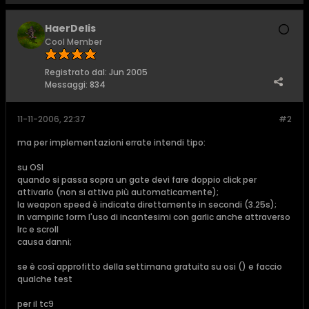
HaerDelis
Cool Member
Registrato dal:
Jun 2005
Messaggi:
834
11-11-2006, 22:37
#2
ma per implementazioni errate intendi tipo:
su OSI
quando si passa sopra un gate devi fare doppio click per
attivarlo (non si attiva più automaticamente);
la weapon speed è indicata direttamente in secondi (3.25s);
in vampiric form l'uso di incantesimi con garlic anche attraverso
lrc e scroll
causa danni;
se è così approfitto della settimana gratuita su osi (
) e faccio
qualche test
per il tc9