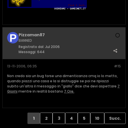
Pizzaman87
BANNED
Registrato dal:
Jul 2006
Messaggi:
644
13-11-2006, 06:35
#15
Non credo sia un bug forse una dimenticanza cmq io lo metto,
quando piazzi una casa e la si distruggie se poi ne ripiazzi
subito un'altra il messaggio in "giallo" dice che devi aspettare
7
Giorni
mentre in realtà bastano
7 Ore.
1
2
3
4
5
10
Succ.