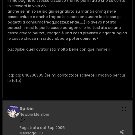
il mio bug ha lo stesso discorso tranne per il fatto che se conta
io il reward lo vojo ^^
anche se nn so se sia gia segnalato su mantis cmnq nelle
casse chiuse e anche trappate si possono usare lo stesso gli
oggetti a consumo(reag,pozze,bende.....) lo avevo notato
parecchi mesi fa per le casse paragon e lo ho testato su una
cesta creata nel tc9, magari è una cosa prevista a rigor di logica
le casse chiuse nn si dovrebbero poter aprire no?
p.s: Spikei quell avatar sta molto bene con quel nome li
icq: icq: 640296395 (se mi contattate scrivete il motivo per cui
lo fate)
Spikei
Newbie Member
Registrato dal:
Sep 2005
Messaggi:
19