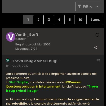
Filtro
1
2
3
4
5
10
Succ.
Vanth_Staff
BANNED
Registrato dal:
Mar 2006
Messaggi:
2104
#1
"Trova il bug e vinci il bug!"
11-11-2006, 20:12
Data l’enorme quantità di fix e implementazioni in corso e nel
prossimo futuro,
lo
Staff Scripter
, in collaborazione con la
UODreams
QuesterAssociation & Entertainment
, lancia l’iniziativa
“Trova
il bug e vinci il bug!”
A chi trova un bug di
importanza rilevante
e
rigorosamente
riproducibile
, e lo segnala direttamente ad Amdir, verrà