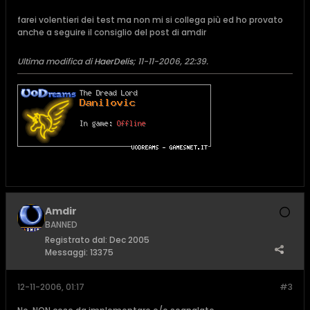
farei volentieri dei test ma non mi si collega più ed ho provato
anche a seguire il consiglio del post di amdir
Ultima modifica di
HaerDelis
;
11-11-2006, 22:39
.
Amdir
BANNED
Registrato dal:
Dec 2005
Messaggi:
13375
12-11-2006, 01:17
#3