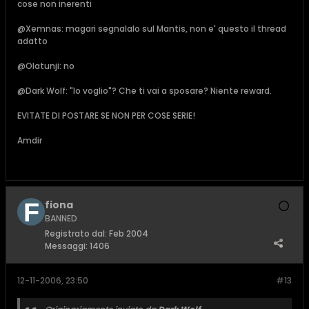
cose non inerenti
@Xemnas: magari segnalalo sul Mantis, non e' questo il thread
adatto
@Olatunji: no
@Dark Wolf: "lo voglio"? Che ti vai a sposare? Niente reward.
EVITATE DI POSTARE SE NON PER COSE SERIE!
Amdir
fiona
BANNED
Registrato dal:
Feb 2004
Messaggi:
1406
12-11-2006, 23:50
#13