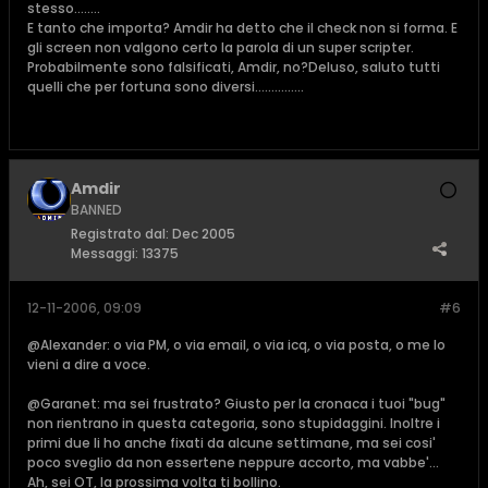
stesso........
E tanto che importa? Amdir ha detto che il check non si forma. E
gli screen non valgono certo la parola di un super scripter.
Probabilmente sono falsificati, Amdir, no?Deluso, saluto tutti
quelli che per fortuna sono diversi...............
Amdir
BANNED
Registrato dal:
Dec 2005
Messaggi:
13375
12-11-2006, 09:09
#6
@Alexander: o via PM, o via email, o via icq, o via posta, o me lo
vieni a dire a voce.
@Garanet: ma sei frustrato? Giusto per la cronaca i tuoi "bug"
non rientrano in questa categoria, sono stupidaggini. Inoltre i
primi due li ho anche fixati da alcune settimane, ma sei cosi'
poco sveglio da non essertene neppure accorto, ma vabbe'...
Ah, sei OT, la prossima volta ti bollino.