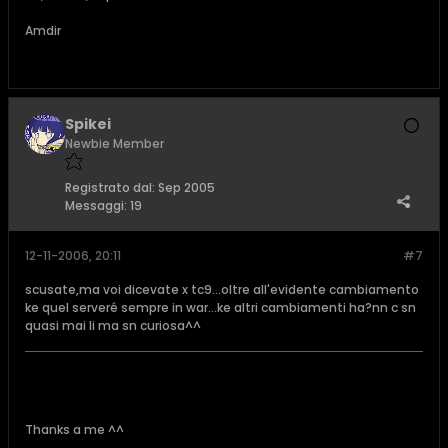
Amdir
Spikei
Newbie Member
Registrato dal:
Sep 2005
Messaggi:
19
12-11-2006, 20:11
#7
scusate,ma voi dicevate x tc9...oltre all'evidente cambiamento
ke quel serveré sempre in war...ke altri cambiamenti ha?nn c sn
quasi mai li ma sn curiosa^^
Thanks a me ^^