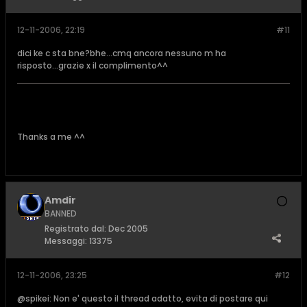
12-11-2006, 22:19
#11
dici ke c sta bne?bhe...cmq ancora nessuno m ha
risposto...grazie x il complimento^^
Thanks a me ^^
Amdir
BANNED
Registrato dal:
Dec 2005
Messaggi:
13375
12-11-2006, 23:25
#12
@spikei: Non e' questo il thread adatto, evita di postare qui