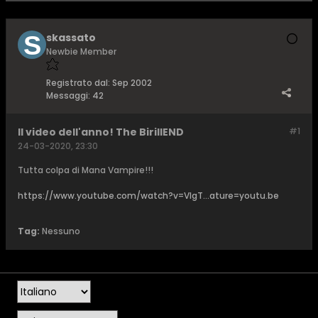
skassato
Newbie Member
Registrato dal:
Sep 2002
Messaggi:
42
Il video dell'anno! The BirillEND
#1
24-03-2020, 23:30
Tutta colpa di Mana Vampire!!!
https://www.youtube.com/watch?v=VIgT...ature=youtu.be
Tag:
Nessuno