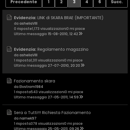
Precedente
1
2
3
4
6
Succ.
Evidenzia:
LINK di SKARA BRAE (IMPORTANTE)
da
asheliaVIII
0 risposte
1,173 visualizzazioni
0 mi piace
Ultimo messaggio
15-08-2010, 12:42
Evidenzia:
Regolamento magazzino
da
asheliaVIII
1 risposta
1,311 visualizzazioni
0 mi piace
Ultimo messaggio
27-07-2010, 20:20
Fazionamento skara
da
Elvstrom1984
1 risposta
543 visualizzazioni
0 mi piace
Ultimo messaggio
27-05-2011, 14:59
Sera a Tutti!!! Richiesta Fazionamento
da
namek97
1 risposta
378 visualizzazioni
0 mi piace
Ultimo messaggio
25-05-2011, 09:26