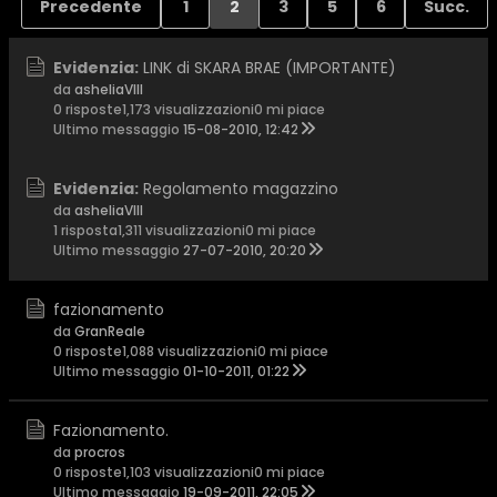
Precedente
1
2
3
5
6
Succ.
Evidenzia:
LINK di SKARA BRAE (IMPORTANTE)
da
asheliaVIII
0 risposte
1,173 visualizzazioni
0 mi piace
Ultimo messaggio
15-08-2010, 12:42
Evidenzia:
Regolamento magazzino
da
asheliaVIII
1 risposta
1,311 visualizzazioni
0 mi piace
Ultimo messaggio
27-07-2010, 20:20
fazionamento
da
GranReale
0 risposte
1,088 visualizzazioni
0 mi piace
Ultimo messaggio
01-10-2011, 01:22
Fazionamento.
da
procros
0 risposte
1,103 visualizzazioni
0 mi piace
Ultimo messaggio
19-09-2011, 22:05