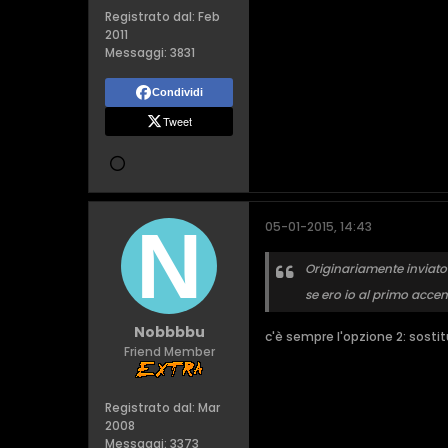
Registrato dal:
Feb
2011
Messaggi:
3831
Condividi
Tweet
05-01-2015, 14:43
Originariamente inviat
se ero io al primo acce
Nobbbbu
c'è sempre l'opzione 2: sost
Friend Member
Registrato dal:
Mar
2008
Messaggi:
3373