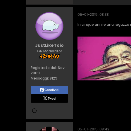
05-01-2015, 08:38
In cinque anni e una ragazza 
JustLikeToio
GN Moderator
Registrato dal:
Nov
2009
Messaggi:
8129
Condividi
Tweet
05-01-2015, 08:42