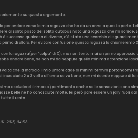
so seriamente su questo argomento.
io per andare verso la mia ragazza che ho da un anno a questa parte. Lei
ere al solito posto del solito autobus noto una ragazza che mi sorride. Le
ò è successo qualcosa di diverso, c'è stato uno scambio di sguardi mentr
 prima di allora. Per evitare confusione questa ragazza la chiameremo X
on la ragazza(per "colpa" di X), ma non tento mai un primo approccio co
rebbe andare bene, se non mi da neppure quella minima attenzione lascio 
 volta che la incrocio il mio umore cade ai minimi termini portandomi tra 
di incrociarla 2 o 3 volte all'anno se va bene, non mi ricordo neppure di lei
gnosi ma escluderei il rimorso\pentimento anche se le sensazioni sono sim
azze belle ne ho conosciute molte, lei però pare essere un jolly fuori d
tutto il resto.
01-2015, 04:52
.