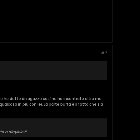
#7
ome ho detto di ragazze così ne ho incontrate altre ma
alcosa in più con lei. La parte buffa è il fatto che sia
o a dirglielo?!