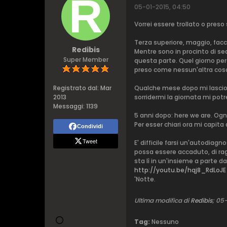
05-01-2015, 04:50
Vorrei essere trollato o pre
Terza superiore, maggio, facc
Redibis
Mentre sono in procinto di sed
Super Member
questa parte. Quel giorno per
preso come nessun'altra cosa
Registrato dal:
Mar
Qualche mese dopo mi lascio c
2013
sorridermi la giornata mi pot
Messaggi:
1139
5 anni dopo: here we are. Ogni
Per esser chiari ora mi capita 
Condividi
Tweet
E' difficile farsi un'autodia
possa essere accaduto, di rag
sta lì in un'insieme a parte da 
http://youtu.be/hqj8_RdLoJE
'Notte.
Ultima modifica di
Redibis
;
05-
Tag:
Nessuno