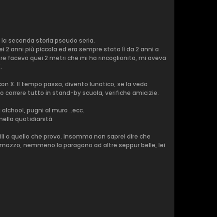
 la seconda storia pseudo seria.
i 2 anni più piccola ed era sempre stata lì da 2 anni a
e facevo quei 2 metri che mi ha rincoglionito, mi aveva
.
n X. Il tempo passa, divento lunatico, se la vedo
correre tutto in stand-by scuola, verifiche amicizie.
alchool, pugni al muro ..ecc.
 nella quotidianità.
ili a quello che provo. Insomma non saprei dire che
al mazzo, nemmeno la paragono ad altre seppur belle, lei