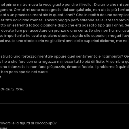
el primo mi tremava la voce giusto per dire il livello
. Diciamo che mi son
genere. Ormai mi sono rassegnato dal conquistarla, non ci sto più tentand
 creato un processo mentale in questi anni? Che in realtà da una sempli
 beffato dalla mia mente. Ancora peggio però sarebbe se lei stessa prov
tto un'estrema fatica a parlarle dopo che era passato tipo già 1 anno. S
dovuto fare per accettare un pranzo o una cena. So che non ha mai avu
 importante ho avuto qualche storia stupida alle superiori, magari l'ave
avuto una storia seria negli ultimi anni delle superiori diciamo, me ne
ostruito una fortezza mentale oppure quel sentimento è ricambiato? Ora
 ho a che fare con una ragazza mi riesce tutto più difficile. Mi sembra qua
o fidanzato io non farei più pazzie, rimarrei fedele. Il problema è quindi a
 ben poco spazio nel cuore.
s
01-2015, 16:16
.
provarci e la figura di caccapupù?
uire: