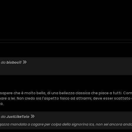
o da
bisboci1
i sapere che è molto bella, di una bellezza classica che piace a tutti. C
e a lei. Non credo sia l'aspetto fisico ad attrarmi, deve esser scattato qu
a.
o da
JustLikeToio
gazza mandata a cagare per colpa della signorina Ics, non sei ancora andat