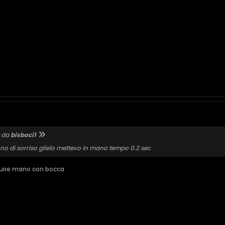
o da
bisboci1
nno di sorriso glielo mettevo in mano tempo 0.2 sec
ituire mano con bocca