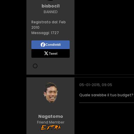
bisboci1
BANNED
Registrato dal:
Feb
2010
Messaggi:
1727
Condividi
Tweet
05-01-2015, 09:05
Quale sarebbe il tuo budget?
Nagatomo
Friend Member