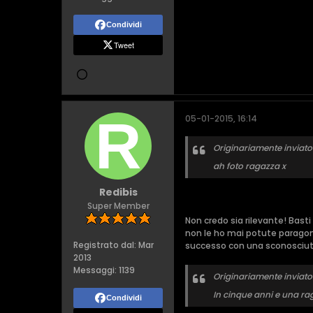
Condividi
Tweet
05-01-2015, 16:14
Originariamente inviat
ah foto ragazza x
Redibis
Super Member
Non credo sia rilevante! Bast
non le ho mai potute paragonar
Registrato dal:
Mar
successo con una sconosciut
2013
Messaggi:
1139
Originariamente inviat
In cinque anni e una ra
Condividi