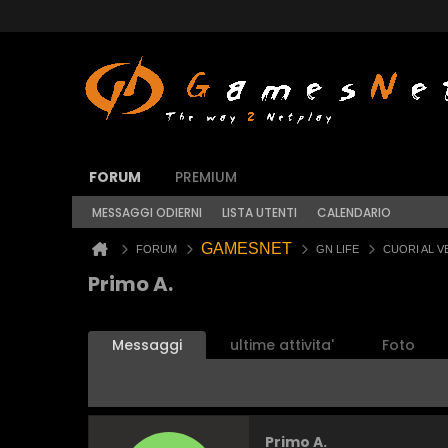
FORUM
PREMIUM
MESSAGGI ODIERNI
LISTA UTENTI
CALENDARIO
GAMESNET
FORUM
GN LIFE
CUORI AL 
Primo A.
Messaggi
ultime attivita'
Foto
Primo A.