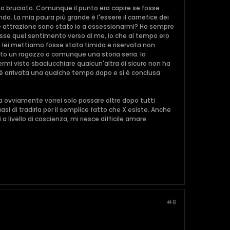
o bruciato. Comunque il punto era capire se fosse
o. La mia paura più grande è l'essere il carnefice dei
ce attrazione sono stato io a ossessionarmi? Ho sempre
asse quel sentimento verso di me, io che al tempo ero
e lei mettiamo fosse stata timida e riservata non
to un ragazzo o comunque una storia seria. Io
rmi visto sbaciucchiare qualcun'altra di sicuro non ha
 è arrivata una qualche tempo dopo e si è conclusa
 ovviamente vorrei solo passare oltre dopo tutti
si di tradirla per il semplice fatto che X esiste. Anche
 livello di coscienza, mi riesce difficile amare
#8