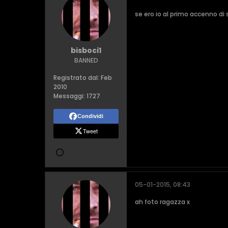
se ero io al primo accenno di
bisboci1
BANNED
Registrato dal:
Feb
2010
Messaggi:
1727
Condividi
Tweet
05-01-2015, 08:43
ah foto ragazza x