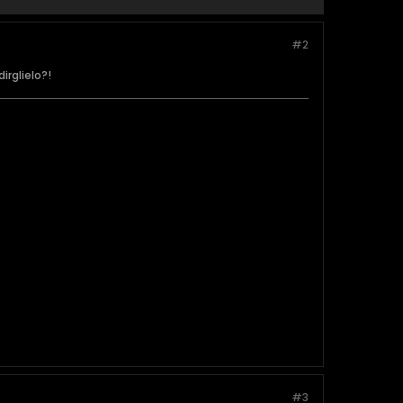
#2
irglielo?!
#3