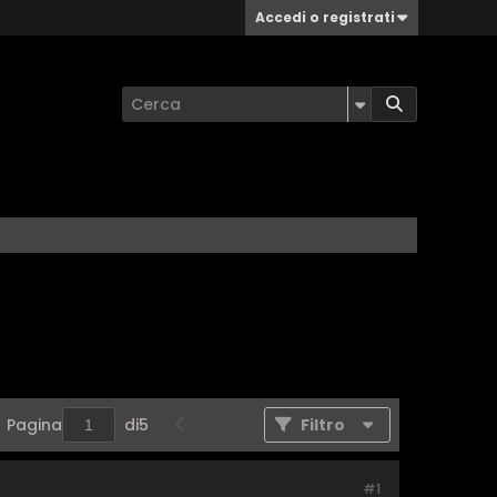
Accedi o registrati
Pagina
di
5
Filtro
#1