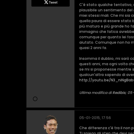
Tweet
C'è stato qualche tentativo, n
plausibile un sentimento del 
miei stessi mali. Che mi sia
quella paura di essere stato
più maturo e più grande ho fa
immagino che fatica avrebbe 
comunque per quanto lei fosse
aiutato. Comunque non ho mai 
quasi 2 anni fa.
Insomma il dubbio, mi sarò c
questi anni, ma ogni volta che
se mi si proponesse mentre son
qualcun'altra sapendo di aver
http://youtu.be/N3_niNgBab
Ultima modifica di
Redibis
;
05-
05-01-2015, 17:56
Che differenza c'è tra il non 
Ti spiego gli step che devi seg