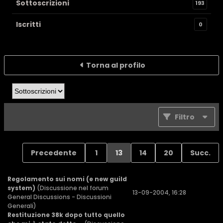
Sottoscrizioni
193
Iscritti
0
Torna al profilo
Filtro
Precedente
1
13
14
20
Succ.
Regolamento sui nomi (e new guild
system)
(Discussione nel forum
13-09-2004, 16:28
General Discussions - Discussioni
Generali
)
Restituzione 38k dopo tutto quello