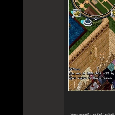
Ultima modifica di
ElektraStaff