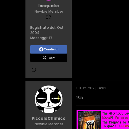
Icequake
Newbie Member
Registrato dal:
Oct
2004
Messaggi:
17
Condividi
Tweet
09-12-2021, 14:02
15kk
PiccoloChimico
Newbie Member