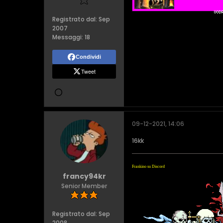
Registrato dal:
Sep
2007
Messaggi:
18
Condividi
Tweet
09-12-2021, 14:06
16kk
Frankino su Discord
francy94kr
Senior Member
Registrato dal:
Sep
2008