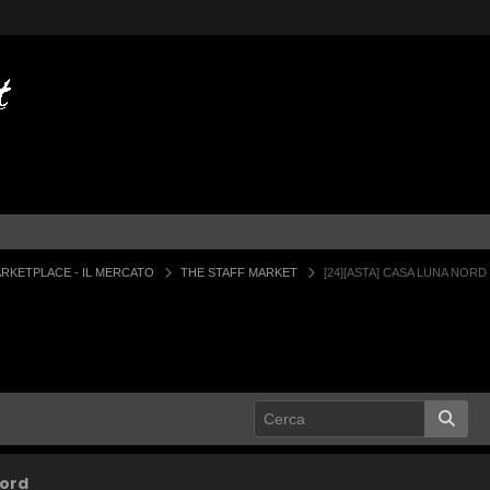
RKETPLACE - IL MERCATO
THE STAFF MARKET
[24][ASTA] CASA LUNA NORD
Nord