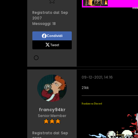
Registrato dal:
Sep
2007
Messaggi:
18
Condividi
Tweet
09-12-2021, 14:16
21kk
Frankino su Discord
francy94kr
Senior Member
Registrato dal:
Sep