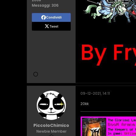
Messaggi:
306
Condividi
Tweet
By Fr
09-12-2021, 14:11
20kk
PiccoloChimico
Newbie Member