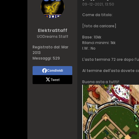
09-12-2021, 13:50
Come da titolo:
​[foto da caricare]
ElektraStaff
UODreams Staff
Base: 10kk
Rilanci minimi: 1kk
Registrato dal:
Mar
I.W.: No
2013
Messaggi:
529
L'asta termina 72 ore dopo l'u
Al termine dell'asta dovete c
Condividi
Tweet
Buona asta a tutti!