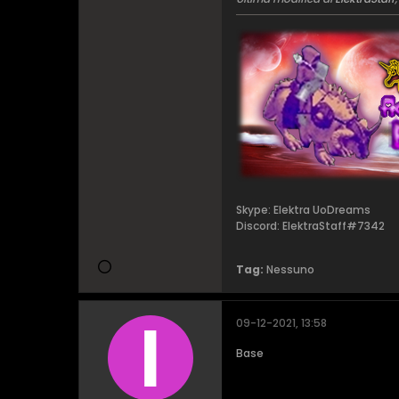
Skype: Elektra UoDreams
Discord: ElektraStaff#7342
Tag:
Nessuno
09-12-2021, 13:58
Base