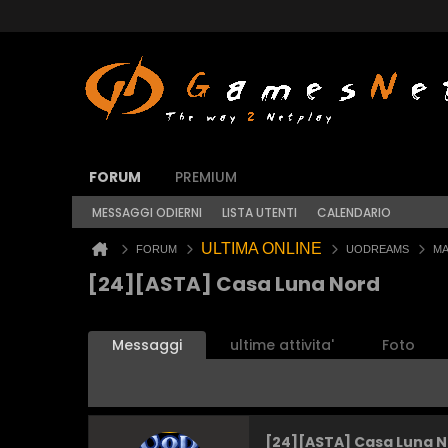
FORUM
PREMIUM
MESSAGGI ODIERNI
LISTA UTENTI
CALENDARIO
ULTIMA ONLINE
FORUM
UODREAMS
MA
[24][ASTA] Casa Luna Nord
Messaggi
ultime attivita'
Foto
[24][ASTA] Casa Luna 