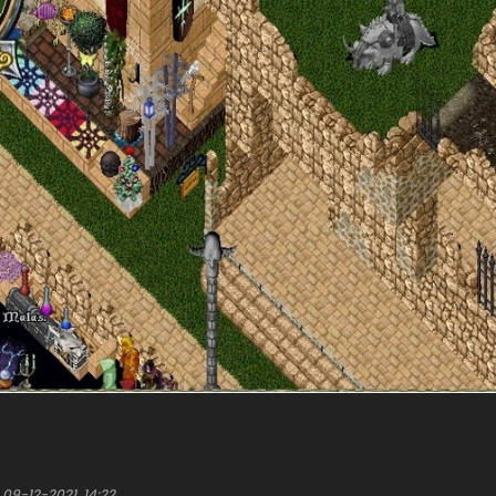
;
09-12-2021, 14:22
.