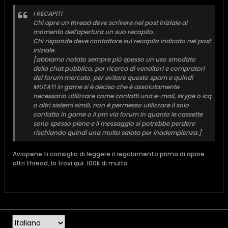
I RECAPITI
Chi apre un thread deve scrivere nel post iniziale al
momento dell'apertura un suo recapito.
Chi risponde deve contattare sul recapito indicato nel post
iniziale.
[abbiamo notato sempre più spesso un uso smodato
della chat pubblica, per ricerca di venditori e compratori
del forum mercato, per evitare questo spam e quindi
MUTATI in game si è deciso che è assolutamente
necessario utilizzare come contatti una e-mail, skype o icq
o altri sistemi simili, non è permesso utilizzare il solo
contatto in game o il pm via forum in quanto le cassette
sono spesso piene e il messaggio si potrebbe perdere
rischiando quindi una multa salata per inadempienza.]
Aviopene ti consiglio di leggere il regolamento prima di aprire
altri thread, lo trovi
qui
. 100k di multa