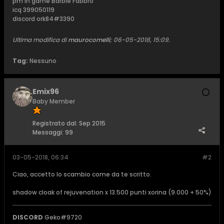
pm in game Barbie Fabbro
icq 399050119
discord ork84#3390
Ultima modifica di
maurocomelli
;
06-05-2018, 15:09
.
Tag:
Nessuno
Emix96
Baby Member
Registrato dal:
Sep 2015
Messaggi:
99
03-05-2018, 06:34
#2
Ciao, accetto lo scambio come da te scritto.
shadow cloak of rejuvenation x 13.500 punti xorina (9.000 + 50%)
DISCORD
Geko#9720