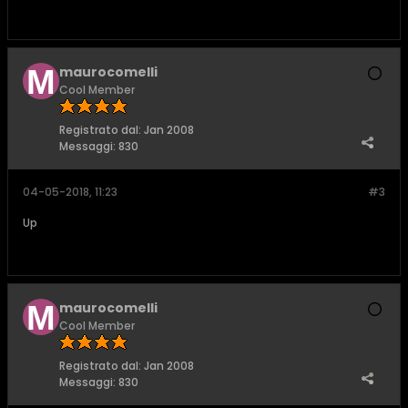
maurocomelli
Cool Member
Registrato dal:
Jan 2008
Messaggi:
830
04-05-2018, 11:23
#3
Up
maurocomelli
Cool Member
Registrato dal:
Jan 2008
Messaggi:
830