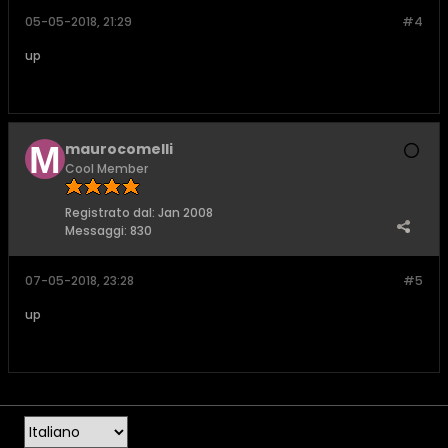
05-05-2018, 21:29
#4
up
maurocomelli
Cool Member
Registrato dal:
Jan 2008
Messaggi:
830
07-05-2018, 23:28
#5
up