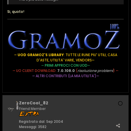
Si, quoto!
⭢
UOD GRAMOZ'S LIBRARY
: TUTTE LE RUNE PIU' UTILI, CASA
D'ASTE, UTILITA' VARIE, VENDORS
⭠
⭢
PRIMI APPROCI CON UOD
⭠
⭢
UO CLIENT DOWNLOAD:
7.0.108.0
(
risoluzione problemi
) ⭠
⭢
ALTRI CONTRIBUTI (LA MIA UTILITA')
⭠
ZeroCool_82
Friend Member
Registrato dal:
Sep 2004
Messaggi:
3582