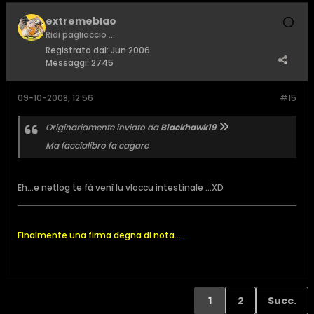
extremeblao
Ridi pagliaccio ...
Registrato dal:
Jun 2006
Messaggi:
2745
09-10-2008, 12:56
#15
Originariamente inviato da
Blackhawk19
Ma faccialibro fa cagare
Eh...e netlog te fà venì lu vloccu intestinale ...XD
Finalmente una firma degna di nota...
1
2
Succ.