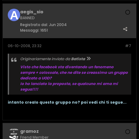
aegis_sio
BANNED
Registrato dal:
Jun 2004
Messaggi:
1651
06-10-2008, 23:32
#7
Originariamente inviato da
Batista
Visto che facebook sta diventando un fenomeno
sempre + colossale, che ne dite se creassimo un gruppo
dedicato a UOD?
Io ho lanciato la proposta, se qualcuno mi ama mi
segua!!!!
intanto crealo questo gruppo no? poi vedi chi ti segue...
gramoz
Friend Member