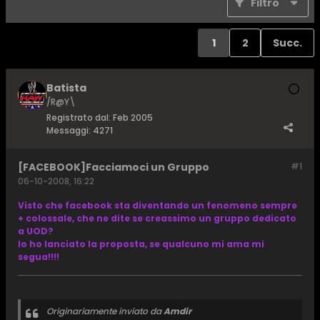
Filtro
1
2
Succ.
Batista
/R@Y\
Registrato dal:
Feb 2005
Messaggi:
4271
[FACEBOOK]Facciamoci un Gruppo
#1
06-10-2008, 16:22
Visto che facebook sta diventando un fenomeno sempre
+ colossale, che ne dite se creassimo un gruppo dedicato
a UOD?
Io ho lanciato la proposta, se qualcuno mi ama mi
segua!!!!
Originariamente inviato da
Amdir