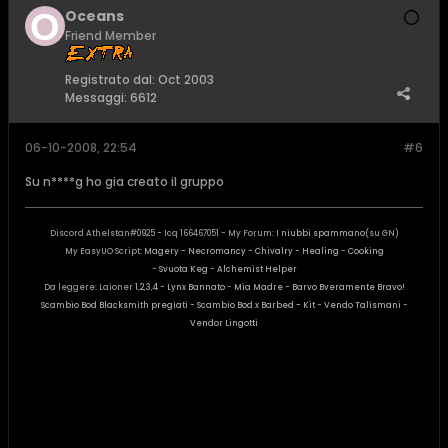
Oceans
Friend Member
Registrato dal:
Oct 2003
Messaggi:
6612
06-10-2008, 22:54
#6
Su n****g ho gia creato il gruppo
Discord Athelstan#0925 - Icq 166467051 - My Forum:
I niubbi spammano
(su GN)
My EasyUO Script:
Magery - Necromancy - Chivalry
-
Healing
-
Cooking
-
Svuota Keg
-
Alchemist Helper
Da leggere: Laioner
1
,
2
,
3
,
4
-
Lynx Bannato
-
Mia Madre
-
Barvo Bveramente Bravo!
Scambio Bod Blacksmith pregiati
-
Scambio Bod x Barbed - Kit
-
Vendo Talismani
-
Vendor Lingotti