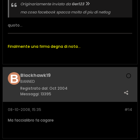
Originariamente inviato da
Ger123
ma cosa facebook spacca molto di piu di netlog
quoto...
Finalmente una firma degna di nota...
Blackhawk19
BANNED
Registrato dal:
Oct 2004
Messaggi:
13395
08-10-2008, 15:35
#14
Ma faccialibro fa cagare