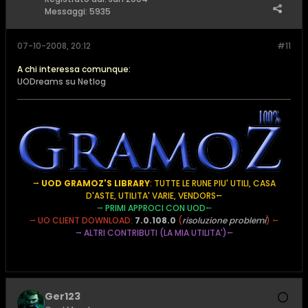
Messaggi:
5935
07-10-2008, 20:12
#11
A chi interessa comunque:
UODreams su Netlog
⭢
UOD GRAMOZ'S LIBRARY
: TUTTE LE RUNE PIU' UTILI, CASA
D'ASTE, UTILITA' VARIE, VENDORS
⭠
⭢
PRIMI APPROCI CON UOD
⭠
⭢
UO CLIENT DOWNLOAD:
7.0.108.0
(
risoluzione problemi
) ⭠
⭢
ALTRI CONTRIBUTI (LA MIA UTILITA')
⭠
Ger123