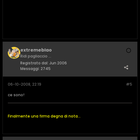
extremeblao
Ridi pagliaccio ...
Registrato dal:
Jun 2006
Messaggi:
2745
06-10-2008, 22:19
#5
ce sono!
Finalmente una firma degna di nota...