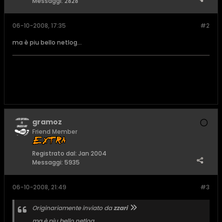
Messaggi:
2828
06-10-2008, 17:35
#2
ma è piu bello netlog...
gramoz
Friend Member
Registrato dal:
Jan 2004
Messaggi:
5935
06-10-2008, 21:49
#3
Originariamente inviato da
zzari
ma è piu bello netlog...