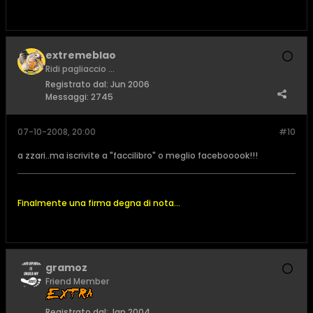
extremeblao
Ridi pagliaccio ...
Registrato dal:
Jun 2006
Messaggi:
2745
07-10-2008, 20:00
#10
a zzari..ma iscrivite a "faccilibro" o meglio facebooook!!!
Finalmente una firma degna di nota...
gramoz
Friend Member
Registrato dal:
Jan 2004