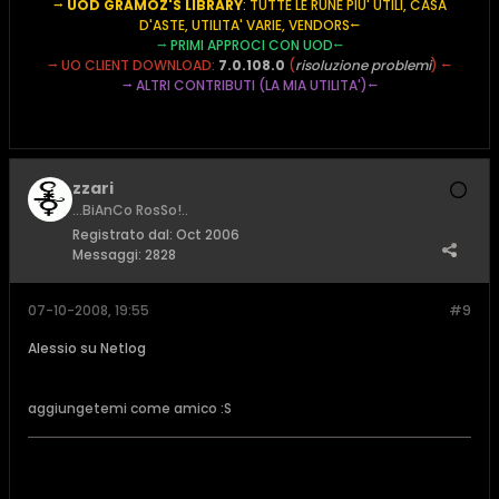
⭢
UOD GRAMOZ'S LIBRARY
: TUTTE LE RUNE PIU' UTILI, CASA
D'ASTE, UTILITA' VARIE, VENDORS
⭠
⭢
PRIMI APPROCI CON UOD
⭠
⭢
UO CLIENT DOWNLOAD:
7.0.108.0
(
risoluzione problemi
) ⭠
⭢
ALTRI CONTRIBUTI (LA MIA UTILITA')
⭠
zzari
...BiAnCo RosSo!..
Registrato dal:
Oct 2006
Messaggi:
2828
07-10-2008, 19:55
#9
Alessio su Netlog
aggiungetemi come amico :S