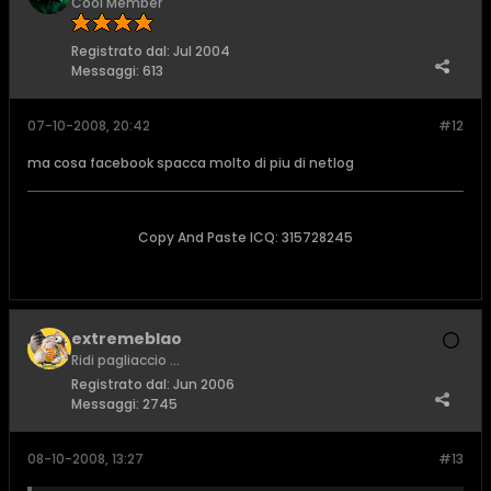
Cool Member
Registrato dal:
Jul 2004
Messaggi:
613
07-10-2008, 20:42
#12
ma cosa facebook spacca molto di piu di netlog
Copy And Paste ICQ: 315728245
extremeblao
Ridi pagliaccio ...
Registrato dal:
Jun 2006
Messaggi:
2745
08-10-2008, 13:27
#13