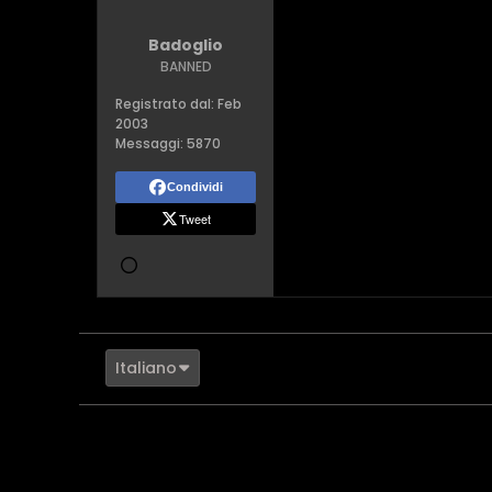
Badoglio
BANNED
Registrato dal:
Feb
2003
Messaggi:
5870
Condividi
Tweet
Italiano