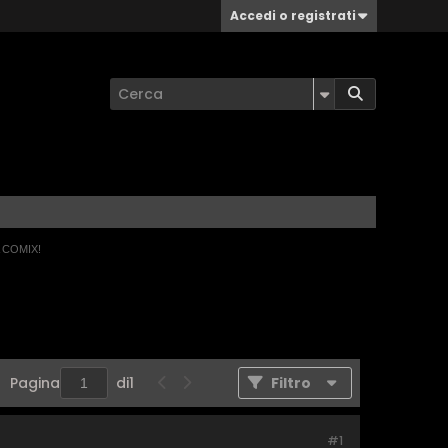
Accedi o registrati
 COMIX!
Pagina
di
1
Filtro
#1