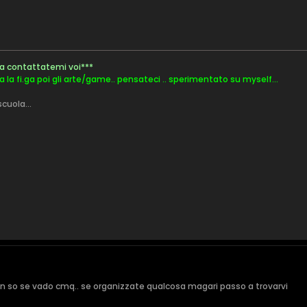
sa contattatemi voi***
ima la fi.ga poi gli arte/game.. pensateci .. sperimentato su myself...
cuola...
 non so se vado cmq.. se organizzate qualcosa magari passo a trovarvi