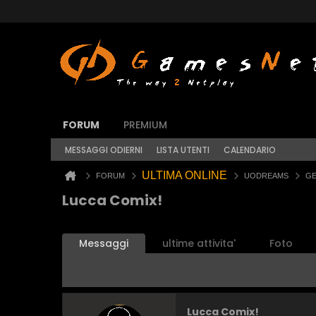
FORUM
PREMIUM
MESSAGGI ODIERNI
LISTA UTENTI
CALENDARIO
ULTIMA ONLINE
FORUM
UODREAMS
GE
Lucca Comix!
Messaggi
ultime attivita'
Foto
Lucca Comix!