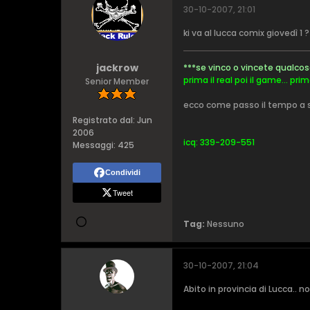
30-10-2007, 21:01
ki va al lucca comix giovedì 1 ?
jackrow
***se vinco o vincete qualco
prima il real poi il game... pr
Senior Member
ecco come passo il tempo a s
Registrato dal:
Jun
2006
icq: 339-209-551
Messaggi:
425
Condividi
Tweet
Tag:
Nessuno
30-10-2007, 21:04
Abito in provincia di Lucca..