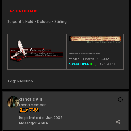
FAZIONI CHAOS
Serpent's Hold - Delucia - Stirling
Memorie di Paine l'elfa Silvana
Vendor El Pinacola REBORN!
Skara Brae
ICQ.
357141311
Tag:
Nessuno
asheliaVIII
Friend Member
Registrato dal:
Jun 2007
Messaggi:
4604