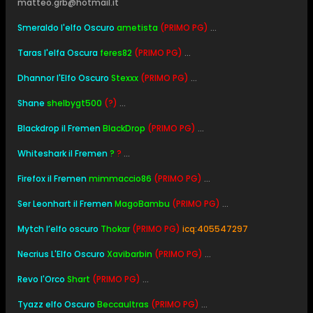
matteo.grb@hotmail.it
Smeraldo l'elfo Oscuro
ametista
(PRIMO PG)
...
Taras l'elfa Oscura
feres82
(PRIMO PG)
...
Dhannor l'Elfo Oscuro
Stexxx
(PRIMO PG)
...
Shane
shelbygt500
(?)
...
Blackdrop il Fremen
BlackDrop
(PRIMO PG)
...
Whiteshark il Fremen
?
?
...
Firefox il Fremen
mimmaccio86
(PRIMO PG)
...
Ser Leonhart il Fremen
MagoBambu
(PRIMO PG)
...
Mytch l’elfo oscuro
Thokar
(PRIMO PG)
icq:405547297
Necrius L'Elfo Oscuro
Xavibarbin
(PRIMO PG)
...
Revo l'Orco
Shart
(PRIMO PG)
...
Tyazz elfo Oscuro
Beccaultras
(PRIMO PG)
...