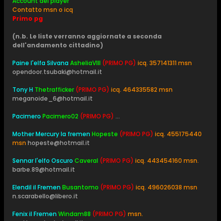
Account del player
Contatto msn o icq
Primo pg
(n.b. Le liste verranno aggiornate a seconda
dell'andamento cittadino)
Paine l'elfa Silvana
AsheliaVIII
(PRIMO PG)
icq. 357141311 msn
opendoor.tsubaki@hotmail.it
Tony H
Thetrafficker
(PRIMO PG)
icq. 464335582 msn
meganoide_6@hotmail.it
Pacimero
Pacimero02
(PRIMO PG)
...
Mother Mercury la fremen
Hopeste
(PRIMO PG)
icq. 455175440
msn
hopeste@hotmail.it
Sennar l'elfo Oscuro
Caveral
(PRIMO PG)
icq. 443454160 msn.
barbe.89@hotmail.it
Elendil il Fremen
Busantomo
(PRIMO PG)
icq. 496026038 msn
n.scarabello@libero.it
Fenix il Fremen
Windam88
(PRIMO PG)
msn.