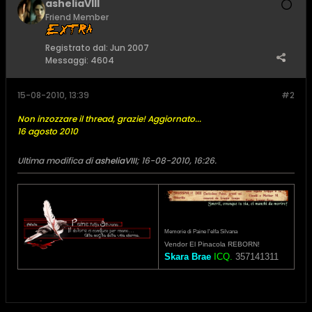
asheliaVIII
Friend Member
Registrato dal:
Jun 2007
Messaggi:
4604
15-08-2010, 13:39
#2
Non inzozzare il thread, grazie! Aggiornato...
16 agosto 2010
Ultima modifica di
asheliaVIII
;
16-08-2010, 16:26
.
Memorie di Paine l'elfa Silvana
Vendor El Pinacola REBORN!
Skara Brae
ICQ.
357141311