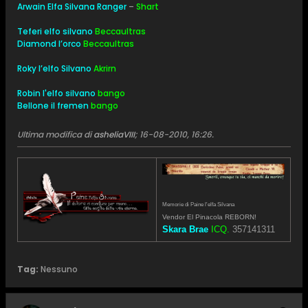
Arwain Elfa Silvana Ranger
–
Shart
Teferi elfo silvano
Beccaultras
Diamond l’orco
Beccaultras
Roky l’elfo Silvano
Akrirn
Robin l'elfo silvano
bango
Bellone il fremen
bango
Ultima modifica di
asheliaVIII
;
16-08-2010, 16:26
.
Memorie di Paine l'elfa Silvana
Vendor El Pinacola REBORN!
Skara Brae
ICQ.
357141311
Tag:
Nessuno