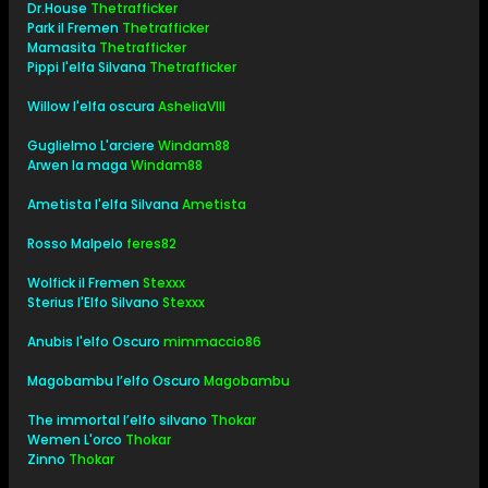
Dr.House
Thetrafficker
Park il Fremen
Thetrafficker
Mamasita
Thetrafficker
Pippi l'elfa Silvana
Thetrafficker
Willow l'elfa oscura
AsheliaVIII
Guglielmo L'arciere
Windam88
Arwen la maga
Windam88
Ametista l'elfa Silvana
Ametista
Rosso Malpelo
feres82
Wolfick il Fremen
Stexxx
Sterius l'Elfo Silvano
Stexxx
Anubis l'elfo Oscuro
mimmaccio86
Magobambu l’elfo Oscuro
Magobambu
The immortal l’elfo silvano
Thokar
Wemen L'orco
Thokar
Zinno
Thokar