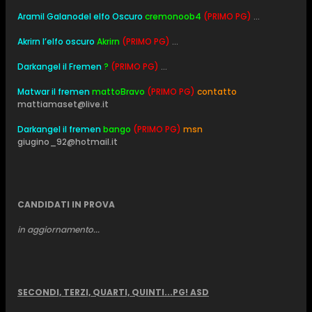
Aramil Galanodel elfo Oscuro
cremonoob4
(PRIMO PG)
...
Akrirn l’elfo oscuro
Akrirn
(PRIMO PG)
...
Darkangel il Fremen
?
(PRIMO PG)
...
Matwar il fremen
mattoBravo
(PRIMO PG)
contatto
mattiamaset@live.it
Darkangel il fremen
bango
(PRIMO PG)
msn
giugino_92@hotmail.it
CANDIDATI IN PROVA
in aggiornamento...
SECONDI, TERZI, QUARTI, QUINTI...PG! ASD