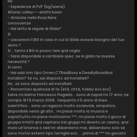
No
- Esperienze di PvP (bg/arene).
Alterac valley---arathi basin
- Amicizie nella Rosa Nera.
conoscenze
- Hai letto le regole di Gilda?
Si
- Lasceresti il BG in caso in cui la Gilda avesse bisogno del tuo
aiuto ?
Si... tanto il BG lo posso fare qnd voglio
- Sarai disponibile a cambiare spec. se la gilda ne avesse
necessità ?
Si certo
- Hai add onn tipo Omen,CTRaidBoss e DeadlyBossMod
installati? Se no, sei disposto ad installarli?
No...xò sono disposto ad installarli
- Raccontaci qualcosa di te (età, città, hobby ecc ecc).
Salve mi kiamo Francesco Flagiello... sono di napoli ho 17 anni, ne
compio 18 l'8 marzo 2008.. frequento il 5 anno di liceo
scientifico... sono un ragazzo molto socievole, simpatico,
disponibile verso gli altri... mi piace molto la musica e
soprattutto mi piace moltissimo ***, mi piace molto il gioco di
gruppo infatti qnd capitano bei gruppi mi diverto un casino, qnd
inizio un'istance o raid nn abbandono mai, abbandono solo se
sono motivi esterni tipo famiglia ecc..... prima di *** ho giocato