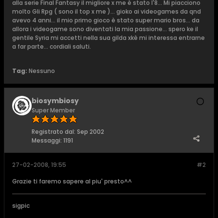
alla serie Final Fantasy il migliore x me è stato l'8... Mi piacciono
molto Gli Rpg ( sono il top x me )... gioko ai videogames da qnd
avevo 4 anni... il mio primo gioco è stato super mario bros... da
allora i videogame sono diventati la mia passione... spero ke il
gentile Syria mi accetti nella sua gilda xkè mi interessa entrarne
a far parte... cordiali saluti.
Tag:
Nessuno
biosymbiosy
Super Member
Registrato dal:
Sep 2002
Messaggi:
1191
27-02-2008, 19:55
#2
Grazie ti faremo sapere al piu' presto^^
sigpic