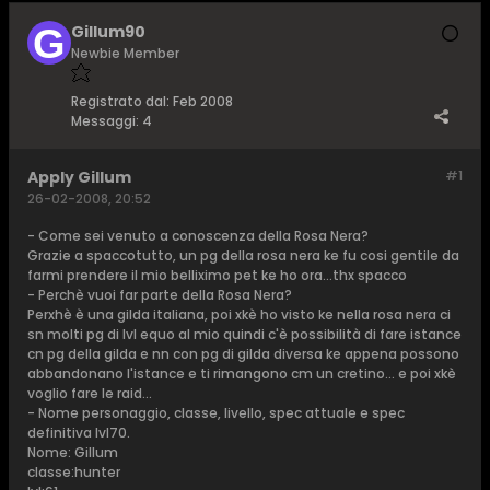
Gillum90
Newbie Member
Registrato dal:
Feb 2008
Messaggi:
4
Apply Gillum
#1
26-02-2008, 20:52
- Come sei venuto a conoscenza della Rosa Nera?
Grazie a spaccotutto, un pg della rosa nera ke fu cosi gentile da
farmi prendere il mio belliximo pet ke ho ora...thx spacco
- Perchè vuoi far parte della Rosa Nera?
Perxhè è una gilda italiana, poi xkè ho visto ke nella rosa nera ci
sn molti pg di lvl equo al mio quindi c'è possibilità di fare istance
cn pg della gilda e nn con pg di gilda diversa ke appena possono
abbandonano l'istance e ti rimangono cm un cretino... e poi xkè
voglio fare le raid...
- Nome personaggio, classe, livello, spec attuale e spec
definitiva lvl70.
Nome: Gillum
classe:hunter