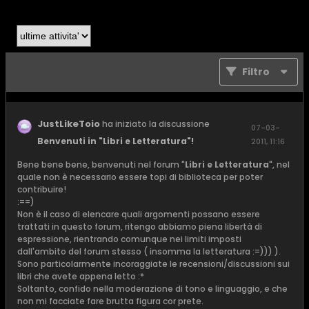
Filtro
JustLikeToio
ha iniziato la discussione
07-03-
Benvenuti in "Libri e Letteratura"!
2011, 11:16
Bene bene bene, benvenuti nel forum "
Libri e Letteratura
", nel
quale non è necessario essere topi di biblioteca per poter
contribuire!
:==)
Non è il caso di elencare quali argomenti possano essere
trattati in questo forum, ritengo abbiamo piena libertà di
espressione, rientrando comunque nei limiti imposti
dall'ambito del forum stesso ( insomma la letteratura :=))) ).
Sono particolarmente incoraggiate le recensioni/discussioni sui
libri che avete appena letto :*
Soltanto, confido nella moderazione di tono e linguaggio, e che
non mi facciate fare brutta figura cor prete.