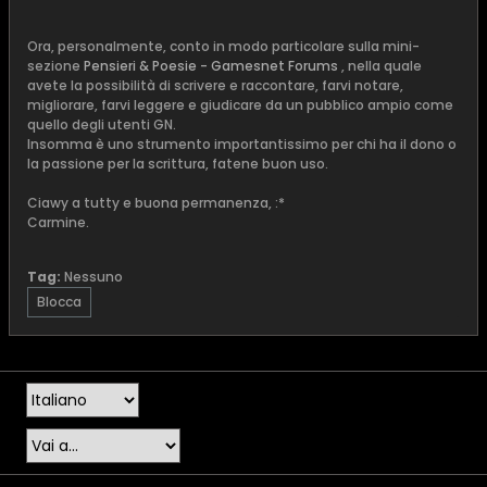
Ora, personalmente, conto in modo particolare sulla mini-
sezione
Pensieri & Poesie - Gamesnet Forums
, nella quale
avete la possibilità di scrivere e raccontare, farvi notare,
migliorare, farvi leggere e giudicare da un pubblico ampio come
quello degli utenti GN.
Insomma è uno strumento importantissimo per chi ha il dono o
la passione per la scrittura, fatene buon uso.
Ciawy a tutty e buona permanenza, :*
Carmine.
Tag:
Nessuno
Blocca