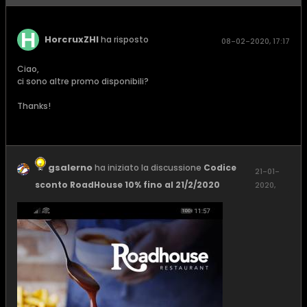
HorcruxZHI
ha risposto
08-02-2020, 17:17
Ciao,
ci sono altre promo disponibili?
Thanks!
gsalerno
ha iniziato la discussione
Codice
21-01-
sconto RoadHouse 10% fino al 21/2/2020
2020,
11:17