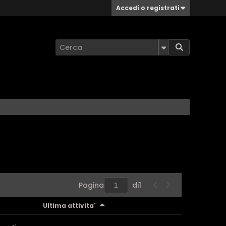
Accedi o registrati
Pagina
di
1
Ultima attivita'