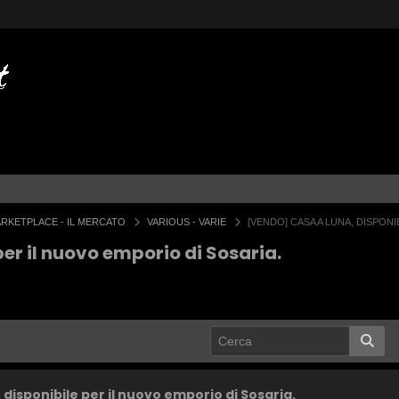
RKETPLACE - IL MERCATO
VARIOUS - VARIE
[VENDO] CASA A LUNA, DISPONI
er il nuovo emporio di Sosaria.
disponibile per il nuovo emporio di Sosaria.