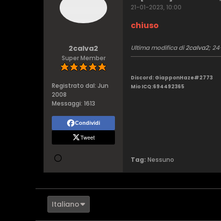
21-01-2023, 10:00
chiuso
2calva2
Ultima modifica di
2calva2
;
24
Super Member
Discord: GiapponHaze#2773
Registrato dal:
Jun
Mio ICQ:694492365
2008
Messaggi:
1613
Condividi
Tweet
Tag:
Nessuno
Italiano