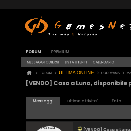
FORUM
PREMIUM
MESSAGGI ODIERNI
LISTA UTENTI
CALENDARIO
ULTIMA ONLINE
FORUM
UODREAMS
MA
[VENDO] Casa a Luna, disponibile p
Messaggi
ultime attivita'
Foto
[VENDO] Casa a Luna, 