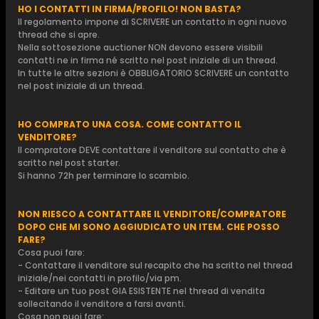
HO I CONTATTI IN FIRMA/PROFILO! NON BASTA?
Il regolamento impone di SCRIVERE un contatto in ogni nuovo
thread che si apre.
Nella sottosezione auctioner NON devono essere visibili
contatti ne in firma né scritto nel post iniziale di un thread.
In tutte le altre sezioni è OBBLIGATORIO SCRIVERE un contatto
nel post iniziale di un thread.
HO COMPRATO UNA COSA. COME CONTATTO IL
VENDITORE?
Il compratore DEVE contattare il venditore sul contatto che è
scritto nel post starter.
Si hanno 72h per terminare lo scambio.
NON RIESCO A CONTATTARE IL VENDITORE/COMPRATORE
DOPO CHE MI SONO AGGIUDICATO UN ITEM. CHE POSSO
FARE?
Cosa puoi fare:
- Contattare il venditore sul recapito che ha scritto nel thread
iniziale/nei contatti in profilo/via pm.
- Editare un tuo post GIA ESISTENTE nel thread di vendita
sollecitando il venditore a farsi avanti.
Cosa non puoi fare: