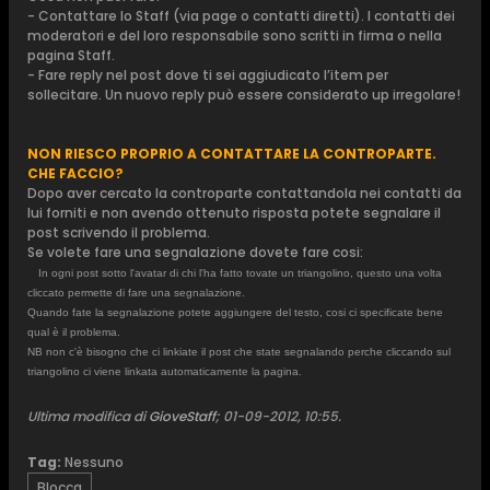
- Contattare lo Staff (via page o contatti diretti). I contatti dei
moderatori e del loro responsabile sono scritti in firma o nella
pagina Staff.
- Fare reply nel post dove ti sei aggiudicato l’item per
sollecitare. Un nuovo reply può essere considerato up irregolare!
NON RIESCO PROPRIO A CONTATTARE LA CONTROPARTE.
CHE FACCIO?
Dopo aver cercato la controparte contattandola nei contatti da
lui forniti e non avendo ottenuto risposta potete segnalare il
post scrivendo il problema.
Se volete fare una segnalazione dovete fare cosi:
In ogni post sotto l'avatar di chi l'ha fatto tovate un triangolino, questo una volta
cliccato permette di fare una segnalazione.
Quando fate la segnalazione potete aggiungere del testo, cosi ci specificate bene
qual è il problema.
NB non c'è bisogno che ci linkiate il post che state segnalando perche cliccando sul
triangolino ci viene linkata automaticamente la pagina.
Ultima modifica di
GioveStaff
;
01-09-2012, 10:55
.
Tag:
Nessuno
Blocca