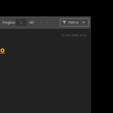
Pagina
di
1
Filtro
13-03-2009, 14:31
to