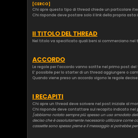
[CERCO]
Chi apre questo tipo di thread chiede un particolare it
Chi risponde deve postare solo il link della propria asta
Il TITOLO DEL THREAD
Nel titolo va specificato quali beni si commerciano nel 
ACCORDO
Le regole per l’accordo vanno scritte nel primo post del
E’ possibile per lo starter di un thread aggiungere o ca
Quando viene preso un accordo vigono le regole deci
I RECAPITI
Chi apre un thread deve scrivere nel post iniziale al m
Chi risponde deve contattare sul recapito indicato nel p
[abbiamo notato sempre più spesso un uso smodato della 
deciso che è assolutamente necessario utilizzare come conta
cassette sono spesso piene e il messaggio si potrebbe pe