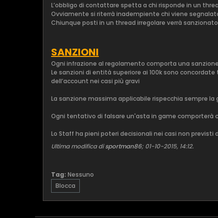
L’obbligo di contattare spetta a chi risponde in un threa
Ovviamente si riterrà inadempiente chi viene segnalat
Chiunque posti in un thread irregolare verrà sanzionato 
SANZIONI
Ogni infrazione al regolamento comporta una sanzione
Le sanzioni di entità superiore ai 100k sono concordate 
dell’account nei casi più gravi
La sanzione massima applicabile rispecchia sempre la grav
Ogni tentativo di falsare un'asta in game comporterà co
Lo Staff ha pieni poteri decisionali nei casi non previst
Ultima modifica di
sportman86
;
01-10-2015, 14:12
.
Tag:
Nessuno
Blocca