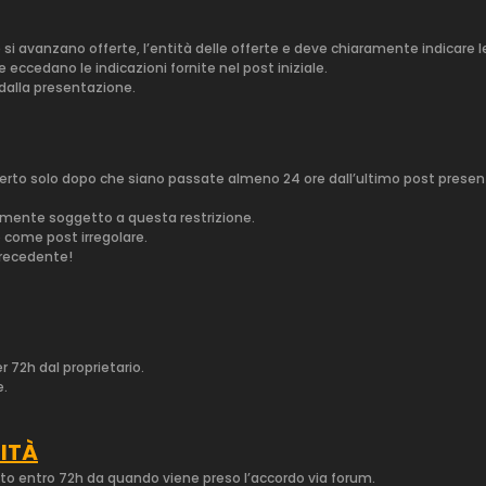
i avanzano offerte, l’entità delle offerte e deve chiaramente indicare l
eccedano le indicazioni fornite nel post iniziale.
 dalla presentazione.
perto solo dopo che siano passate almeno 24 ore dall’ultimo post present
iamente soggetto a questa restrizione.
 come post irregolare.
precedente!
 72h dal proprietario.
e.
ITÀ
to entro 72h da quando viene preso l’accordo via forum.