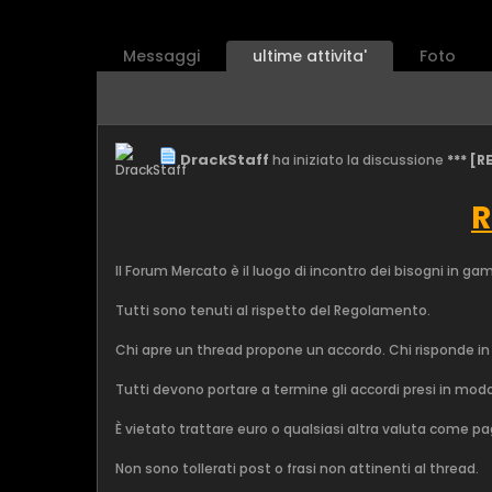
Messaggi
ultime attivita'
Foto
DrackStaff
ha iniziato la discussione
*** [
R
Il Forum Mercato è il luogo di incontro dei bisogni in g
Tutti sono tenuti al rispetto del Regolamento.
Chi apre un thread propone un accordo. Chi risponde in
Tutti devono portare a termine gli accordi presi in modo
È vietato trattare euro o qualsiasi altra valuta come 
Non sono tollerati post o frasi non attinenti al thread.