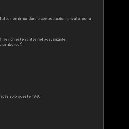
;
attutto non rimandare a contrattazioni private, pena
e richieste scritte nel post iniziale.
 simbolico").
 usate solo queste TAG: