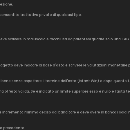
sezione.
onsentite trattative private di qualsiasi tipo.
lo si deve scrivere in maiuscolo e racchiusa da parentesi quadre solo una TAG
oggetto deve indicare la base d'asta e scrivere le valutazioni monetar
à il bene senza aspettare il termine dell'asta (Istant Win) e dopo quanto t
a offerta valida. Se è indicato un limite superiore esso è nullo e l'asta
e incremento minimo deciso dal banditore e deve avere in banca i soldi nec
rta precedente.