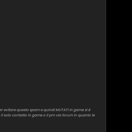
r evitare questo spam e quindi MUTATI in game si è
 il solo contatto in game o il pm via forum in quanto le