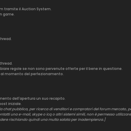
em tramite il Auction System.
 in game.
thread.
 thread.
mbiare regole se non sono pervenute offerte per il bene in questione.
se al momento del perfezionamento.
omento dell'apertura un suo recapito.
ost iniziale.
chat pubblica, per ricerca di venditori e compratori del forum mercato, pe
tti una e-mail, skype o icq o altri sistemi simili, non è permesso utilizzare
rdere rischiando quindi una multa salata per inadempienza.]