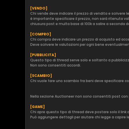
[VENDO]
Chi vende deve indicare il prezzo di vendita e scrive
è importante specificare il prezzo, non sarà ritenuta va
chiusura post e multa base di 100k a salire a seconda de
[COMPRO]
Chi compra deve indicare un prezzo di acquisto ed accett
Deve scrivere le valutazioni per ogni bene eventualme
[PUBBLICITA]
Questo tipo di thread serve solo e soltanto a pubbliciz
Non sono consentiti accordi.
[SCAMBIO]
Chi vuole fare uno scambio fra beni deve specificare co
Nella sezione Auctioneer non sono consentiti post con 
[GAME]
Chi apre questo tipo di thread deve postare solo il link 
Può aggiungere dettagli per aiutare chi legge a capire l