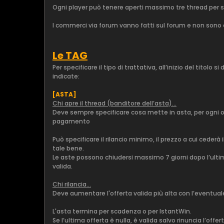
Ogni player può tenere aperti massimo tre thread per 
I commerci via forum vanno fatti sul forum e non sono c
Le TAG
Per specificare il tipo di trattativa, all’inizio del tito
indicate:
[ASTA]
Chi apre il thread (banditore dell’asta)…
Deve sempre specificare cosa mette in asta, per ogni 
pagamento
Può specificare il rilancio minimo, il prezzo a cui ceder
tale bene.
Le aste possono chiudersi massimo 7 giorni dopo l’ultim
valida.
Chi rilancia...
Deve aumentare l'offerta valida più alta con l’eventual
L'asta termina per scadenza o per IstantWin.
Se l’ultima offerta è nulla, è valida salvo rinuncia l’offe