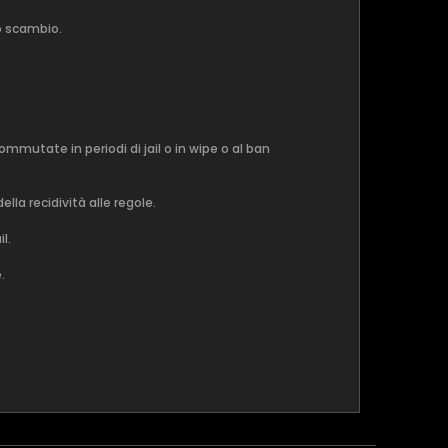
o scambio.
mmutate in periodi di jail o in wipe o al ban
lla recidività alle regole.
l.
.