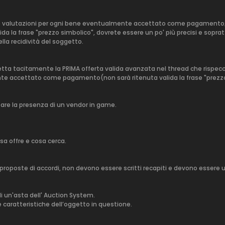
re le valutazioni per ogni bene eventualmente accettato come pagamento
lida la frase "prezzo simbolico", dovrete essere un po' più precisi e sopr
lla recidività del soggetto.
a tacitamente la PRIMA offerta valida avanzata nel thread che rispecchi l
nte accettato come pagamento(non sarà ritenuta valida la frase "prezzo
zare la presenza di un vendor in game.
sa offre e cosa cerca.
proposte di accordi, non devono essere scritti recapiti e devono essere
di un'asta dell' Auction System.
e caratteristiche dell’oggetto in questione.