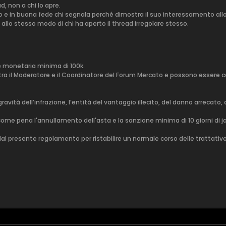
d, non a chi lo apre.
o e in buona fede chi segnala perché dimostra il suo interessamento all
allo stesso modo di chi ha aperto il thread irregolare stesso.
 monetaria minima di 100k.
tra il Moderatore e il Coordinatore del Forum Mercato e possono essere co
ità dell’infrazione, l’entità del vantaggio illecito, del danno arrecato, de
me pena l'annullamento dell'asta e la sanzione minima di 10 giorni di jai
i dal presente regolamento per ristabilire un normale corso delle trattative