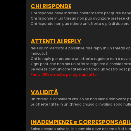
CHI RISPONDE
Chi risponde deve indicare chiaramente per quale bene s
Chi risponde in un thread non può avanzare pretese che 
Chi risponde non può ritirare un'offerta a più di due ore
ATTENTI AI REPLY
Nel Forum Mercato è possibile fare reply in un thread a
indicata).
Chi fa reply per proporre un’offerta regolare non è ovv
Ogni post che non sia un’offerta regolare è considerato
Se volete comunicare fatelo editando un vostro post 
Pena: 100k di multa per ogni up fatto
VALIDITÀ
Un thread si considera chiuso se non viene rinnovato per
Le offerte fatte in un thread chiuso o invalido sono null
INADEMPIENZE e CORRESPONSABIL
Salvo accordo privato, lo scambio deve essere effettua