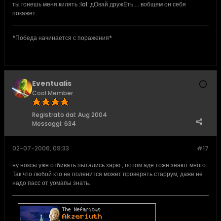
ты гонешь меня килять :lol: дОвай дружЕть ... вобщем он себя
покажет.
*Победа начинается с поражения*
Eventualis
Cool Member
Registrato dal:
Aug 2004
Messaggi:
634
02-07-2006, 09:33
#17
ну ноксы уже отбивать пытались харю , потом аде тоже знают много.
Так что любой кто не поленится может проверять старрум, даже не
надо пасс от уомапы знать.