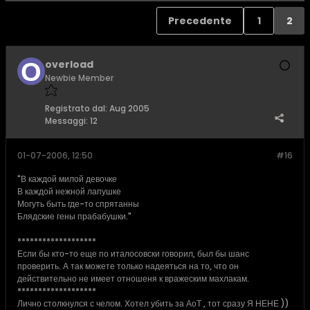
Precedente
1
2
overload
Newbie Member
Registrato dal:
Aug 2005
Messaggi:
12
01-07-2006, 12:50
#16
"В каждой милой девочке
В каждой нежной лапушке
Могуть быть где-то спрятанны
Блядские гены прабабушки."
*******************
Если бы кто-то еще по италосовски говорил, был бы шанс
проверить. А так можете только надеяться на то, что он
действительно не имеет отношеня к вражеским махлакам.
*******************
Лично столкнулся с челом. Хотел убить за АоТ , тот сразу Я НЕНЕ ))