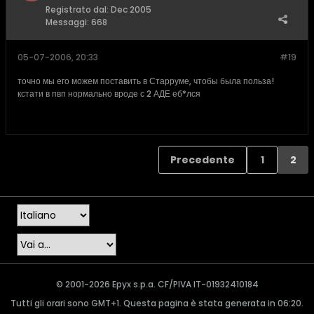
Registrato dal:
Dec 2005
Messaggi:
668
05-07-2006, 20:33
#19
точно мы его можем поставить в Старруме, чтобы была польза!
кстати в пвп нормально вроде с 2 АДЕ еб*лся
Precedente
1
2
© 2001-2026 Epyx s.p.a. CF/PIVA IT-01932410184
Tutti gli orari sono GMT+1. Questa pagina è stata generata in 06:20.