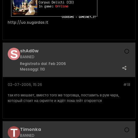
http://uo.sugardas.lt
shAd0w
BANNED
Registrato dal:
Feb 2006
Messaggi:
110
02-07-2006, 15:26
#18
так кто мешает, вместо того же торговца, поставить в рум чара,
который стоит на скрипте и ждёт пока гейт откроется
Timonka
BANNED