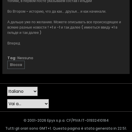
топики, в первом посте указываем состав Гильдии
Во Втором - историю, что да как... друзья... и как начинали.
А дальше уже по желанию. Можете описывать все происходящее и
всякие разные новости ! +1 и -1 и так далее ( имееться ввиду +1 в
гильде и так далее )
Вперед
Tag:
Nessuno
Blocca
© 2001-2026 Epyx s.p.a. CF/PIVA IT-01932410184
Tutti gli orari sono GMT+1. Questa pagina è stata generata in 22:51.