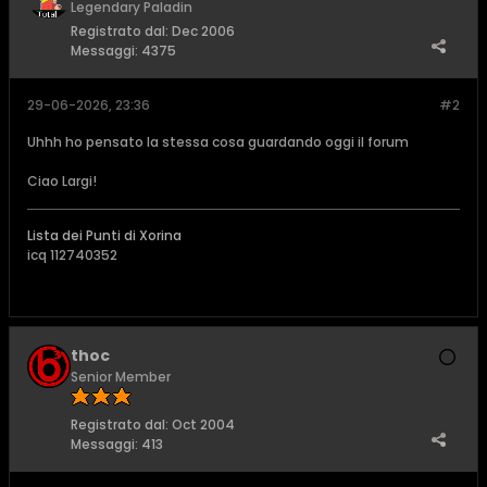
Legendary Paladin
Registrato dal:
Dec 2006
Messaggi:
4375
29-06-2026, 23:36
#2
Uhhh ho pensato la stessa cosa guardando oggi il forum
Ciao Largi!
Lista dei Punti di Xorina
icq 112740352
thoc
Senior Member
Registrato dal:
Oct 2004
Messaggi:
413