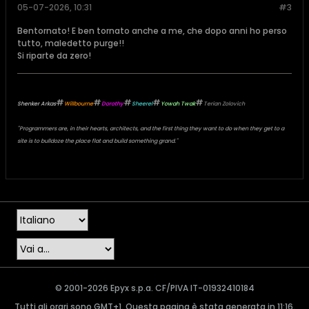
05-07-2026, 10:31
#3
Bentornato! E ben tornato anche a me, che dopo anni ho perso
tutto, maledetto purge!!
Si riparte da zero!
#
#
#
#
#
Shenker Arkas
Willbourne
Dorothy
Sheerel
Yowah Twak
Terian Zolovich
"Programmers are, in their hearts, architects, and the first thing they want to do when they get to a
site is to bulldoze the place flat and build something grand."
© 2001-2026 Epyx s.p.a. CF/PIVA IT-01932410184
Tutti gli orari sono GMT+1. Questa pagina è stata generata in 11:16.