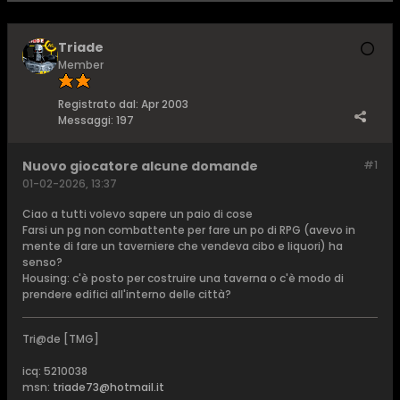
Triade
Member
Registrato dal:
Apr 2003
Messaggi:
197
Nuovo giocatore alcune domande
#1
01-02-2026, 13:37
Ciao a tutti volevo sapere un paio di cose
Farsi un pg non combattente per fare un po di RPG (avevo in
mente di fare un taverniere che vendeva cibo e liquori) ha
senso?
Housing: c'è posto per costruire una taverna o c'è modo di
prendere edifici all'interno delle città?​
Tri@de [TMG]
icq: 5210038
msn:
triade73@hotmail.it