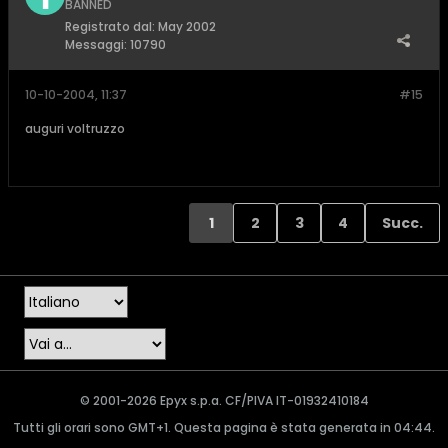
BANNED
Registrato dal:
May 2002
Messaggi:
10790
10-10-2004, 11:37
#15
auguri voltruzzo
1
2
3
4
Succ.
© 2001-2026 Epyx s.p.a. CF/PIVA IT-01932410184
Tutti gli orari sono GMT+1. Questa pagina è stata generata in 04:44.