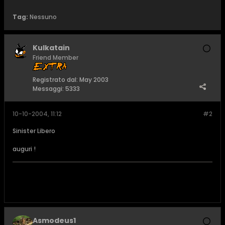
Tag:
Nessuno
Kulkatain
Friend Member
Registrato dal:
May 2003
Messaggi:
5333
10-10-2004, 11:12
#2
Sinister Libero
auguri !
Asmodeus1