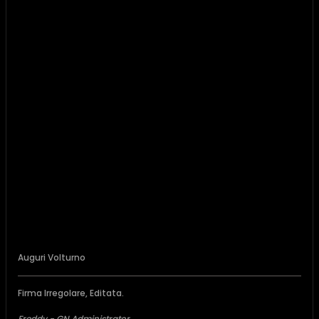
Auguri Volturno
Firma Irregolare, Editata.
Freddy - GN Administrator