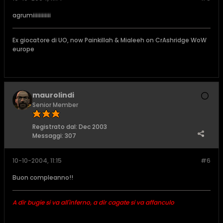
agrumiiiiiiiiiiii
Ex giocatore di UO, now Painkillah & Mialeeh on CrAshridge WoW
europe
maurolindi
Senior Member
Registrato dal:
Dec 2003
Messaggi:
307
10-10-2004, 11:15
#6
Buon compleanno!!
A dir bugie si va all'inferno, a dir cagate si va affanculo