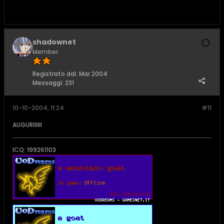
shadownet
Member
Registrato dal:
Mar 2004
Messaggi:
231
10-10-2004, 11:24
#11
AUGURIIIIII
ICQ: 199261103