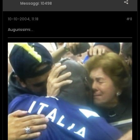
Messaggi:
10498
10-10-2004, 11:18
#8
Augurissimi...