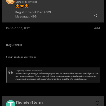
Senior Member
Registrato dal:
Dec 2003
Messaggi:
466
10-10-2004, 11:32
#14
auguroniiiii
Silmarilien
Legendary Mage
Originally posted by GM NioN
Su felucca, vige la legge dei power players, dei PK, delle fazioni, un altro stile di gioco che
non trova spazio per i commenevoli, bensi' per la pura azione, l'adrenalina; Se ci vai da
inesperto, il monocromatico sara' sicuramente la tonalita' che vedrai spesso.
ThunderStorm