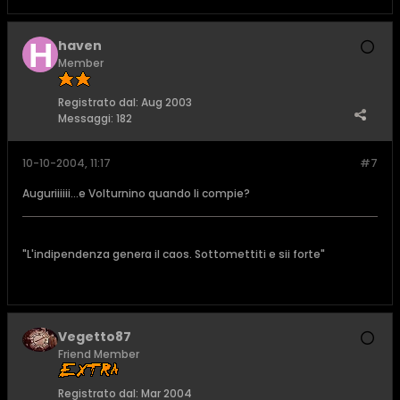
haven
Member
Registrato dal:
Aug 2003
Messaggi:
182
10-10-2004, 11:17
#7
Auguriiiiii...e Volturnino quando li compie?
"L'indipendenza genera il caos. Sottomettiti e sii forte"
Vegetto87
Friend Member
Registrato dal:
Mar 2004