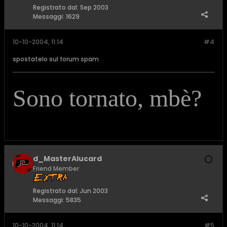
Registrato dal:
Sep 2003
Messaggi:
1629
10-10-2004, 11:14
#4
spostatelo sul forum spam
Sono tornato, mbè?
d_MasterAlucard
Friend Member
Registrato dal:
Jun 2003
Messaggi:
5835
10-10-2004, 11:14
#5