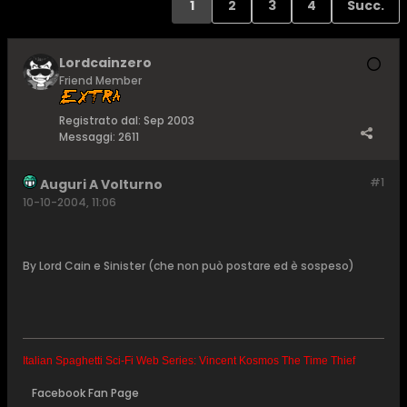
1
2
3
4
Succ.
Lordcainzero
Friend Member
Registrato dal:
Sep 2003
Messaggi:
2611
#1
Auguri A Volturno
10-10-2004, 11:06
By Lord Cain e Sinister (che non può postare ed è sospeso)
Italian Spaghetti Sci-Fi Web Series: Vincent Kosmos The Time Thief
Facebook Fan Page