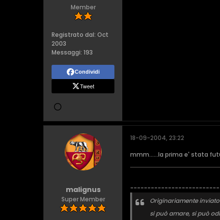
Member
Registrato dal:
Oct
2003
Messaggi:
193
Condividi
Tweet
18-09-2004, 23:22
mmm......la prima e' stata fut
--------------------------
malignus
Super Member
Originariamente inviat
si può amare, si può od