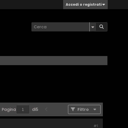
Accedi o registrati
Pagina
di
5
Filtro
#1