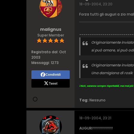
18-09-2004, 23:20
Forza tutti gli auguri a zio ma
malignus
--------------------------
Super Member
Originariamente inviat
si può amare, si può od
Registrato dal:
Oct
2003
Messaggi:
1273
Originariamente inviat
Una damigiana di rosik dr
Condividi
Tweet
i NoX, saranno sempre rispettabili, ma mai più c
Tag:
Nessuno
18-09-2004, 23:21
AUGURI!!!!!!!!!!!!!!!!!