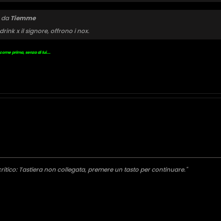
o da
Tiemme
ink x il signore, offrono i nox.
ome prima, senza di lui....
ritico: Tastiera non collegata, premere un tasto per continuare."