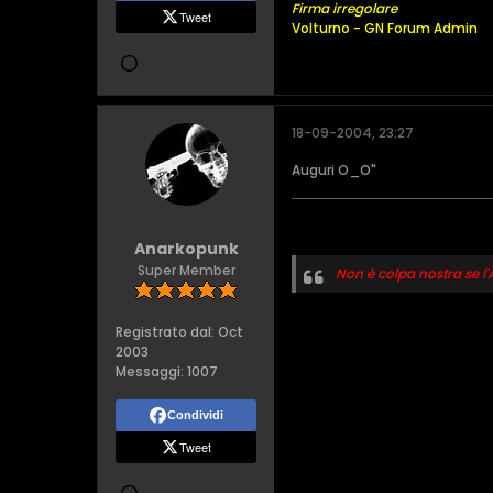
Firma irregolare
Tweet
Volturno - GN Forum Admin
18-09-2004, 23:27
Auguri O_O"
Anarkopunk
Super Member
Non è colpa nostra se l'
Registrato dal:
Oct
2003
Messaggi:
1007
Condividi
Tweet