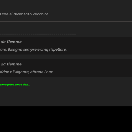
li che e' diventato vecchio!
-------------------------------------
o da
Tiemme
iare. Bisogna sempre e cmq rispettare.
o da
Tiemme
ink x il signore, offrono i nox.
ome prima, senza di lui....