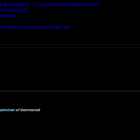
 AkA Neo[NoX] - 1° Classificato nella prima duel list
: Ismael[R-N]
olitario)
05 quando c'erano ancora dei NoX veri.
pammer of
Gamesnet