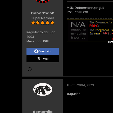
MSN:
Dobermann@ngi.it
ICQ : 26113220
Dobermann
__________________
Super Member
Registrato dal:
Jan
2003
Messaggi:
1618
Condividi
Tweet
18-09-2004, 23:21
auguri^^
domemila