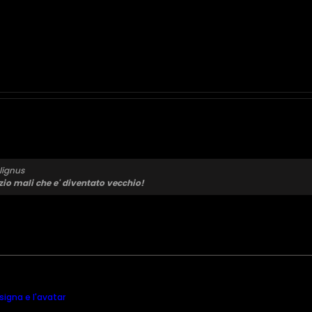
lignus
 zio mali che e' diventato vecchio!
 signa e l'avatar