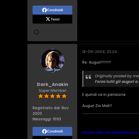
Condividi
Tweet
18-09-2004, 23:24
Re: Auguri!!!!!!!!
Originally posted by ma
Forza tutti gli auguri a
Dark_Anakin
Super Member
E quindi va in pensione
Auguri Zio Mali!!
Registrato dal:
Nov
2003
Messaggi:
1593
Condividi
Grazie alla mia fidanzata x la