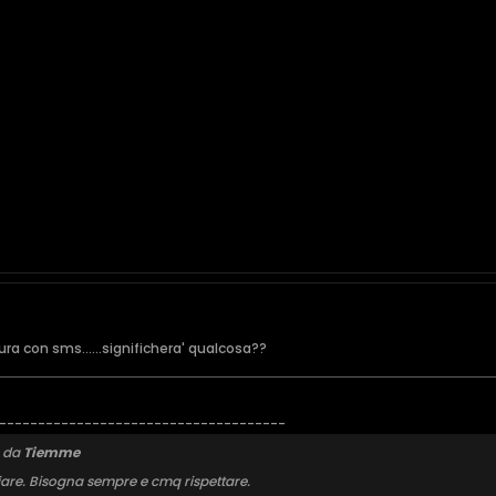
ura con sms......significhera' qualcosa??
-------------------------------------
o da
Tiemme
iare. Bisogna sempre e cmq rispettare.