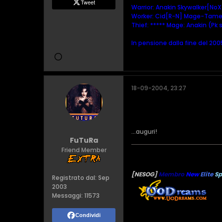
Tweet
Warrior: Anakin Skywalker[NoX]
Worker: Cid[R-N] Mage-Tamer
Thief: ***** Mage: Anakin (Pk s
In pensione dalla fine del 20
18-09-2004, 23:27
...auguri!
FuTuRa
Friend Member
[NESOG]
Membro
New
Elite
S
Registrato dal:
Sep
2003
Messaggi:
11573
Condividi