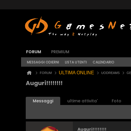
FORUM
PREMIUM
MESSAGGI ODIERNI
LISTA UTENTI
CALENDARIO
ULTIMA ONLINE
FORUM
UODREAMS
GE
Auguri!!!!!!!!
Messaggi
ultime attivita'
Foto
Auguri!!!!!!!!