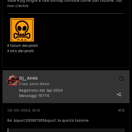
varie e pg singoli e fare uomap comune come uan fazione...osi
non c'entra
Il forum dei pirati
il sito dei pirati
Dj_Amix
Ciao, sono Gesù.
Registrato dal:
Apr 2004
Messaggi:
19774
09-09-2004, 16:16
#12
Re: &quot;DESERTERS&quot; la quinta fazione