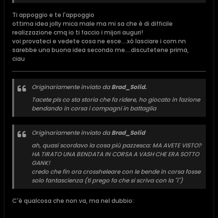
Ti appoggio e te l'appoggio
ottima idea jolly mica male ma mi sa che è di difficile
realizzazione cmq io ti faccio i mijori auguri!
voi provateci e vedete cosa ne esce....xò lasciare i com nn
sarebbe una buona idea secondo me....discutetene prima,
ciau
Originariamente inviato da
Brad_Solid.
Tacete pls co sta storia che fa ridere, ho giocato in fazione
bendando in corsa i compagni in battaglia
Originariamente inviato da
Brad_Solid
ah, quasi scordavo la cosa più pazzesca: MA AVETE VISTO?
HA TIRATO UNA BENDATA IN CORSA A VASH CHE ERA SOTTO
GANK!
credo che fin ora crossheleare con le bende in corsa fosse
solo fantascienza (ti prego fa che si scriva con la "i")
C'è qualcosa che non va, ma nel dubbio: