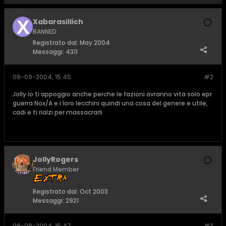
Xabarasillich
BANNED
Registrato dal:
May 2004
Messaggi:
4311
09-09-2004, 15:45
#2
Jolly io ti appoggio anche perche le fazioni avranno vita solo epr
guerra Nox/A e i loro lecchini quindi una cosa del genere e utile,
cadi e ti rialzi per massacrarli
JollyRogers
Friend Member
Registrato dal:
Oct 2003
Messaggi:
2921
09-09-2004, 15:47
#3