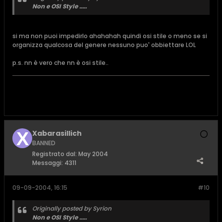
Non e OSI Style .....
si ma non puoi impedirlo ahahahah quindi osi stile o meno se si
organizza qualcosa del genere nessuno puo' obbiettare LOL
p.s. nn è vero che nn è osi stile..
Xabarasillich
BANNED
Registrato dal:
May 2004
Messaggi:
4311
09-09-2004, 16:15
#10
Originally posted by Syrion
Non e OSI Style .....