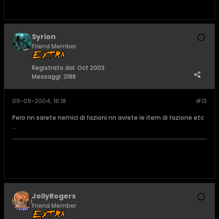
Syrion
Friend Member
Registrato dal:
Oct 2003
Messaggi:
3188
09-09-2004, 16:18
#13
Pero nn sarete nemici di fazioni nn avrete le item di fazione etc
...
JollyRogers
Friend Member