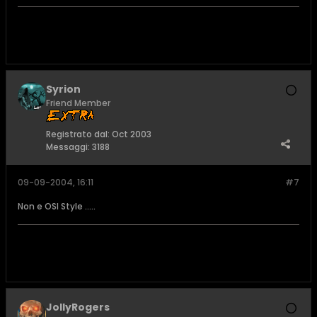
Syrion
Friend Member
Registrato dal:
Oct 2003
Messaggi:
3188
09-09-2004, 16:11
#7
Non e OSI Style .....
JollyRogers