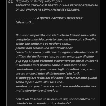
Originally posted by Jolly Rogers
PREMETTO CHE NON SI TRATTA DI UNA PROVOCAZIONE MA
DI UNA PROPOSTA SERIA ANCHE SE STRAMBA.
............................LA QUINTA FAZIONE "I DESERTERS"
(disertori)....
Non sono impazzito, ma visto che la fazioni sono nella
completa anarchia...e visto che non trovo piu stimoli e
credo che come me ce ne siano tanti..
perche non crearsi una quinta fazione?
I disertori ovvero quelli che rinnegano l'attuale modo di
utilizzo del faction system, ovvero un gruppo di gilde
pvp e pg singoli destinati a diventare pk che si uniscono
in uomap e in ts proprio come in una fazione per
combattere una guerra con degli obbiettivi che posso
essere anche il fatto di disturbare i piu forti..
di appoggiare le fazioni piu deboli esternamente quindi
senza il peso dello skill loss ecc...
sembra una pazzia ma secondo me sarebbe molto ma
molto divertente e diversivo.
beh a voi la scelta se ne discute qui, seriamente? o mi
chiudete in un manicomio criminale?