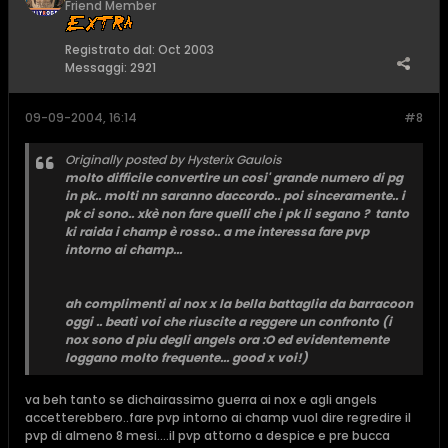
Friend Member
Registrato dal:
Oct 2003
Messaggi:
2921
09-09-2004, 16:14
#8
Originally posted by Hysterix Gaulois
molto difficile convertire un cosi' grande numero di pg
in pk.. molti nn saranno daccordo.. poi sinceramente.. i
pk ci sono.. xkè non fare quelli che i pk li segano ?
tanto
ki raida i champ è rosso.. a me interessa fare pvp
intorno ai champ...
ah complimenti ai nox x la bella battaglia da barracoon
oggi .. beati voi che riuscite a reggere un confronto (i
nox sono d piu degli angels ora :O ed evidentemente
loggano molto frequente... good x voi!)
va beh tanto se dichairassimo guerra ai nox e agli angels
accetterebbero..fare pvp intorno ai champ vuol dire regredire il
pvp di almeno 8 mesi....il pvp attorno a despice e pre bucca