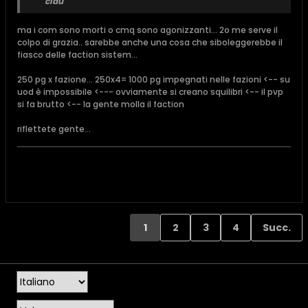
ciau
ma i com sono morti o cmq sono agonizzanti... 2o me serve il
colpo di grazia.. sarebbe anche una cosa che siboleggerebbe il
fiasco delle faction sistem...
250 pg x fazione... 250x4= 1000 pg impegnati nelle fazioni <-- su
uod è impossibile <--- ovviamente si creano squilibri <-- il pvp
si fa brutto <-- la gente molla il faction
riflettete gente...
1
2
3
4
Succ.