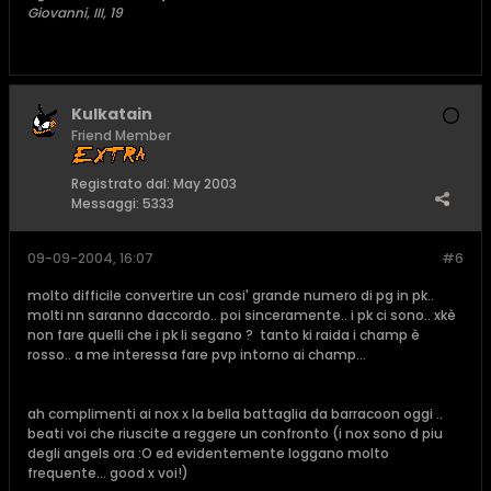
Giovanni, III, 19
Kulkatain
Friend Member
Registrato dal:
May 2003
Messaggi:
5333
09-09-2004, 16:07
#6
molto difficile convertire un cosi' grande numero di pg in pk..
molti nn saranno daccordo.. poi sinceramente.. i pk ci sono.. xkè
non fare quelli che i pk li segano ?
tanto ki raida i champ è
rosso.. a me interessa fare pvp intorno ai champ...
ah complimenti ai nox x la bella battaglia da barracoon oggi ..
beati voi che riuscite a reggere un confronto (i nox sono d piu
degli angels ora :O ed evidentemente loggano molto
frequente... good x voi!)