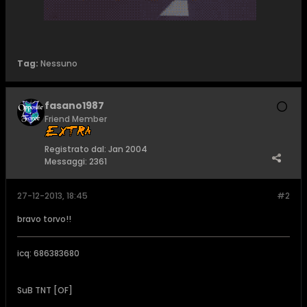
Tag:
Nessuno
fasano1987
Friend Member
Registrato dal:
Jan 2004
Messaggi:
2361
27-12-2013, 18:45
#2
bravo torvo!!
icq: 686383680
SuB TNT [OF]