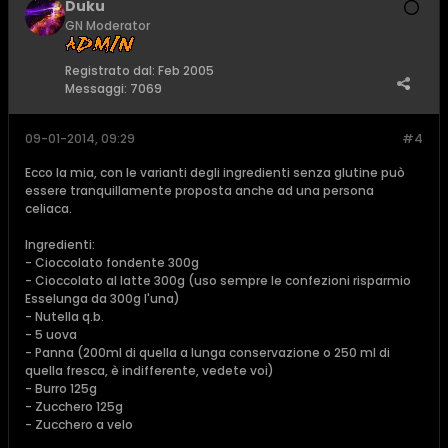
Duku
GN Moderator
Registrato dal:
Feb 2005
Messaggi:
7069
09-01-2014, 09:29
#4
Ecco la mia, con le varianti degli ingredienti senza glutine può
essere tranquillamente proposta anche ad una persona
celiaca.
Ingredienti:
- Cioccolato fondente 300g
- Cioccolato al latte 300g (uso sempre le confezioni risparmio
Esselunga da 300g l'una)
- Nutella q.b.
- 5 uova
- Panna (200ml di quella a lunga conservazione o 250 ml di
quella fresca, è indifferente, vedete voi)
- Burro 125g
- Zucchero 125g
- Zucchero a velo