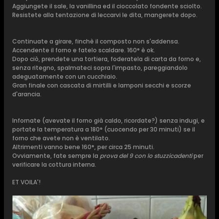
Aggiungete il sale, la vanillina ed il cioccolato fondente sciolto.
Resistete alla tentazione di leccarvi le dita, mangerete dopo.
Continuate a girare, finchè il composto non s'addensa.
Accendente il forno e fatelo scaldare. 160° è ok.
Dopo ciò, prendete una tortiera, foderatela di carta da forno e,
senza ritegno, spalmateci sopra l'impasto, pareggiandolo
adeguatamente con un cucchiaio.
Gran finale con cascata di mirtilli e lamponi secchi e scorze
d'arancia.
Infornate (avevate il forno già caldo, ricordate?) senza indugi, e
portate la temperatura a 180° (cuocendo per 30 minuti) se il
forno che avete non è ventilato.
Altrimenti vanno bene 160°, per circa 25 minuti.
Ovviamente, fate sempre la
prova del 9 con lo stuzzicadenti
per
verificare la cottura interna.
ET VOILA'!