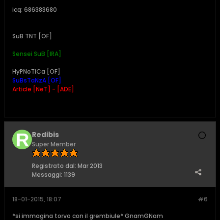
icq: 686383680
SuB TNT [OF]
Sensei SuB [IRA]
HyPNoTiCa [OF]
SuBsTaNzA [OF]
Article [NeT] - [ADE]
Redibis
Super Member
Registrato dal:
Mar 2013
Messaggi:
1139
18-01-2015, 18:07
#6
*si immagina torvo con il grembiule* GnamGNam