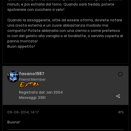
minuti, e poi estrarla dal forno. Quando sarà fredda, potete
spolverare con zucchero a velo!
Quando la assaggerete, oltre ad essere ottima, dovrete notare
una crosta esterna e un cuore abbastanza morbido ma
compatto! Potete abbinarla con una crema o come preferisco
io con del gelato alla vaniglia o al fiordilatte, o servirla coperta di
panna montata!
Buon appetito!
fasano1987
Friend Member
Registrato dal:
Jan 2004
Messaggi:
2361
09-06-2014, 14:17
#5
Buona!