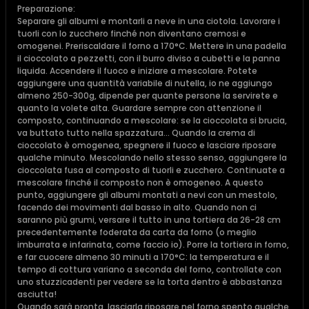
Preparazione:
Separare gli albumi e montarli a neve in una ciotola. Lavorare i
tuorli con lo zucchero finché non diventano cremosi e
omogenei. Preriscaldare il forno a 170°C. Mettere in una padella
il cioccolato a pezzetti, con il burro diviso a cubetti e la panna
liquida. Accendere il fuoco e iniziare a mescolare. Potete
aggiungere una quantità variabile di nutella, io ne aggiungo
almeno 250-300g, dipende per quante persone la servirete e
quanto la volete alta. Guardare sempre con attenzione il
composto, continuando a mescolare: se la cioccolata si brucia,
va buttato tutto nella spazzatura... Quando la crema di
cioccolato è omogenea, spegnere il fuoco e lasciare riposare
qualche minuto. Mescolando nello stesso senso, aggiungere la
cioccolata fusa al composto di tuorli e zucchero. Continuate a
mescolare finché il composto non è omogeneo. A questo
punto, aggiungere gli albumi montati a nevi con un mestolo,
facendo dei movimenti dal basso in alto. Quando non ci
saranno più grumi, versare il tutto in una tortiera da 26-28 cm
precedentemente foderata da carta da forno (o meglio
imburrata e infarinata, come faccio io). Porre la tortiera in forno,
e far cuocere almeno 30 minuti a 170°C: la temperatura e il
tempo di cottura variano a seconda del forno, controllate con
uno stuzzicadenti per vedere se la torta dentro è abbastanza
asciutta!
Quando sarà pronta, lasciarla riposare nel forno spento qualche