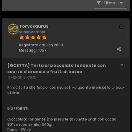
Filtro
Torvosaurus
Super Member
Registrato dal:
Jan 2009
Messaggi:
1057
[RICETTA] Torta al cioccolato fondente con
#1
scorze d'arancia e frutti di bosco
18-12-2013, 09:15
Prima torta che faccio, con risultati -a quanto riferisce la critica-
ottimi.
INGREDIENTI:
Cioccolato fondente (ho preso le tavolette Lindt con cacao
90% o roba simile) 340gr
Burro - 170 gr