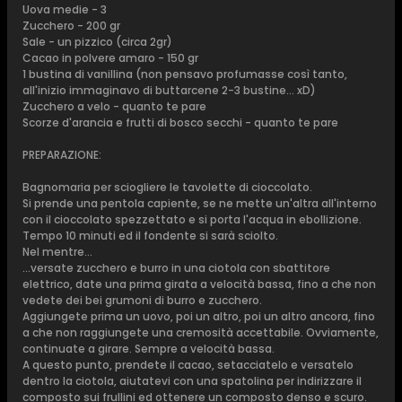
Uova medie - 3
Zucchero - 200 gr
Sale - un pizzico (circa 2gr)
Cacao in polvere amaro - 150 gr
1 bustina di vanillina (non pensavo profumasse così tanto,
all'inizio immaginavo di buttarcene 2-3 bustine... xD)
Zucchero a velo - quanto te pare
Scorze d'arancia e frutti di bosco secchi - quanto te pare
PREPARAZIONE:
Bagnomaria per sciogliere le tavolette di cioccolato.
Si prende una pentola capiente, se ne mette un'altra all'interno
con il cioccolato spezzettato e si porta l'acqua in ebollizione.
Tempo 10 minuti ed il fondente si sarà sciolto.
Nel mentre...
...versate zucchero e burro in una ciotola con sbattitore
elettrico, date una prima girata a velocità bassa, fino a che non
vedete dei bei grumoni di burro e zucchero.
Aggiungete prima un uovo, poi un altro, poi un altro ancora, fino
a che non raggiungete una cremosità accettabile. Ovviamente,
continuate a girare. Sempre a velocità bassa.
A questo punto, prendete il cacao, setacciatelo e versatelo
dentro la ciotola, aiutatevi con una spatolina per indirizzare il
composto sui frullini ed ottenere un composto denso e scuro.