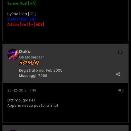
Sensei SuB [IRA]
HyPNoTiCa [OF]
SuBsTaNzA [OF]
Article [NeT] - [ADE]
Duku
GN Moderator
Registrato dal:
Feb 2005
Messaggi:
7069
29-12-2013, 11:48
#3
Ottimo, grazie!
Appena riesco posto la mia!