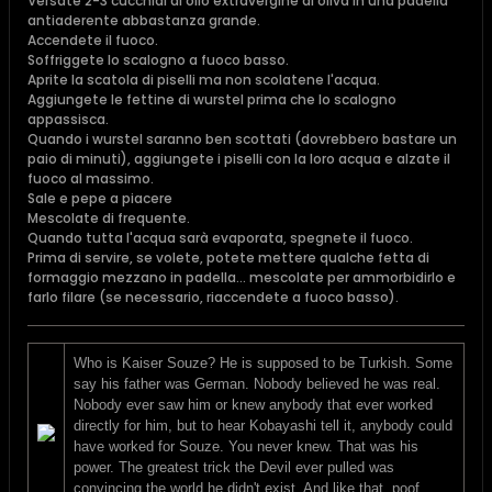
Versate 2-3 cucchiai di olio extravergine di oliva in una padella
antiaderente abbastanza grande.
Accendete il fuoco.
Soffriggete lo scalogno a fuoco basso.
Aprite la scatola di piselli ma non scolatene l'acqua.
Aggiungete le fettine di wurstel prima che lo scalogno
appassisca.
Quando i wurstel saranno ben scottati (dovrebbero bastare un
paio di minuti), aggiungete i piselli con la loro acqua e alzate il
fuoco al massimo.
Sale e pepe a piacere
Mescolate di frequente.
Quando tutta l'acqua sarà evaporata, spegnete il fuoco.
Prima di servire, se volete, potete mettere qualche fetta di
formaggio mezzano in padella... mescolate per ammorbidirlo e
farlo filare (se necessario, riaccendete a fuoco basso).
Who is Kaiser Souze? He is supposed to be Turkish. Some
say his father was German. Nobody believed he was real.
Nobody ever saw him or knew anybody that ever worked
directly for him, but to hear Kobayashi tell it, anybody could
have worked for Souze. You never knew. That was his
power. The greatest trick the Devil ever pulled was
convincing the world he didn't exist. And like that, poof.