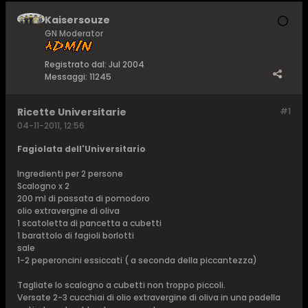
Kaisersouze
GN Moderator
Registrato dal:
Jul 2004
Messaggi:
11245
Ricette Universitarie
#1
04-11-2011, 12:56
Fagiolata dell'Universitario
Ingredienti per 2 persone
Scalogno x 2
200 ml di passata di pomodoro
olio extravergine di oliva
1 scatoletta di pancetta a cubetti
1 barattolo di fagioli borlotti
sale
1-2 peperoncini essiccati ( a seconda della piccantezza)
Tagliate lo scalogno a cubetti non troppo piccoli.
Versate 2-3 cucchiai di olio extravergine di oliva in una padella