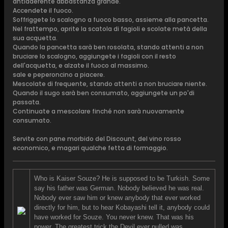
antiaderente abbastanza grande.
Accendete il fuoco.
Soffriggete lo scalogno a fuoco basso, assieme alla pancetta.
Nel frattempo, aprite la scatola di fagioli e scolate metà della
sua acquetta.
Quando la pancetta sarà ben rosolata, stando attenti a non
bruciare lo scalogno, aggiungete i fagioli con il resto
dell'acquetta, e alzate il fuoco al massimo.
sale e peperoncino a piacere.
Mescolate di frequente, stando attenti a non bruciare niente.
Quando il sugo sarà ben consumato, aggiungete un po'di
passata.
Continuate a mescolare finché non sarà nuovamente
consumato.
Servite con pane morbido del Discount, del vino rosso
economico, e magari qualche fetta di formaggio.
Who is Kaiser Souze? He is supposed to be Turkish. Some
say his father was German. Nobody believed he was real.
Nobody ever saw him or knew anybody that ever worked
directly for him, but to hear Kobayashi tell it, anybody could
have worked for Souze. You never knew. That was his
power. The greatest trick the Devil ever pulled was