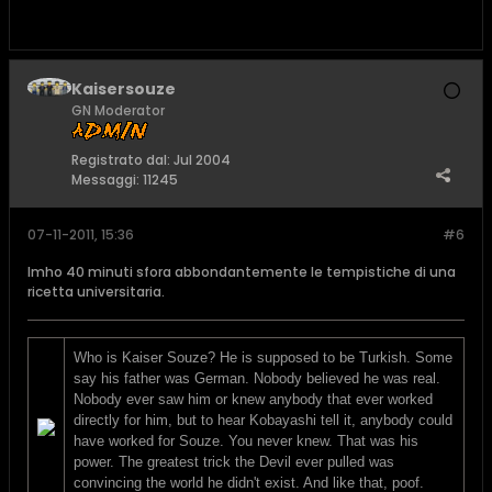
Kaisersouze
GN Moderator
Registrato dal:
Jul 2004
Messaggi:
11245
07-11-2011, 15:36
#6
Imho 40 minuti sfora abbondantemente le tempistiche di una
ricetta universitaria.
Who is Kaiser Souze? He is supposed to be Turkish. Some
say his father was German. Nobody believed he was real.
Nobody ever saw him or knew anybody that ever worked
directly for him, but to hear Kobayashi tell it, anybody could
have worked for Souze. You never knew. That was his
power. The greatest trick the Devil ever pulled was
convincing the world he didn't exist. And like that, poof.