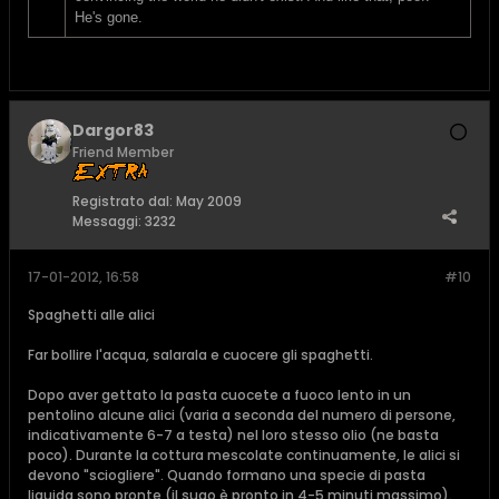
He's gone.
Dargor83
Friend Member
Registrato dal:
May 2009
Messaggi:
3232
17-01-2012, 16:58
#10
Spaghetti alle alici
Far bollire l'acqua, salarala e cuocere gli spaghetti.
Dopo aver gettato la pasta cuocete a fuoco lento in un
pentolino alcune alici (varia a seconda del numero di persone,
indicativamente 6-7 a testa) nel loro stesso olio (ne basta
poco). Durante la cottura mescolate continuamente, le alici si
devono "sciogliere". Quando formano una specie di pasta
liquida sono pronte (il sugo è pronto in 4-5 minuti massimo).