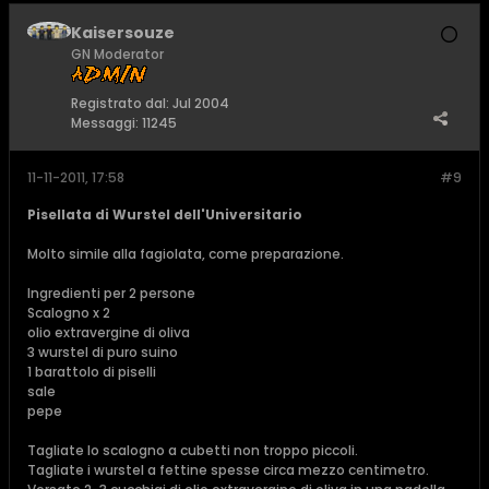
Kaisersouze
GN Moderator
Registrato dal:
Jul 2004
Messaggi:
11245
11-11-2011, 17:58
#9
Pisellata di Wurstel dell'Universitario
Molto simile alla fagiolata, come preparazione.
Ingredienti per 2 persone
Scalogno x 2
olio extravergine di oliva
3 wurstel di puro suino
1 barattolo di piselli
sale
pepe
Tagliate lo scalogno a cubetti non troppo piccoli.
Tagliate i wurstel a fettine spesse circa mezzo centimetro.