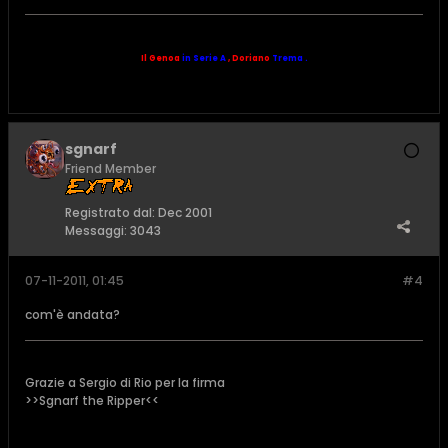
Il Genoa
in Serie A
,
Doriano
Trema .
sgnarf
Friend Member
Registrato dal:
Dec 2001
Messaggi:
3043
07-11-2011, 01:45
#4
com'è andata?
Grazie a Sergio di Rio per la firma
>>Sgnarf the Ripper<<