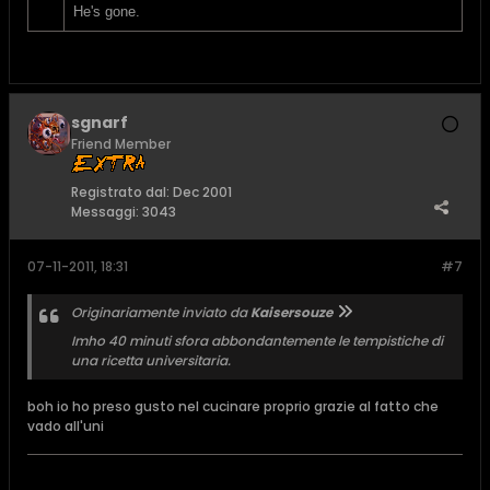
He's gone.
sgnarf
Friend Member
Registrato dal:
Dec 2001
Messaggi:
3043
07-11-2011, 18:31
#7
Originariamente inviato da
Kaisersouze
Imho 40 minuti sfora abbondantemente le tempistiche di
una ricetta universitaria.
boh io ho preso gusto nel cucinare proprio grazie al fatto che
vado all'uni