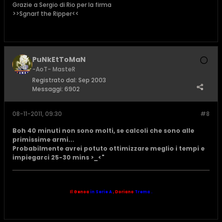
Grazie a Sergio di Rio per la firma
>>Sgnarf the Ripper<<
PuNkEtToMaN
-AoT- MasteR
Registrato dal:
Sep 2003
Messaggi:
6902
08-11-2011, 09:30
#8
Boh 40 minuti non sono molti, se calcoli che sono alle
primissime armi...
Probabilmente avrei potuto ottimizzare meglio i tempi e
impiegarci 25-30 mins >_<"
Il Genoa
in Serie A
,
Doriano
Trema .