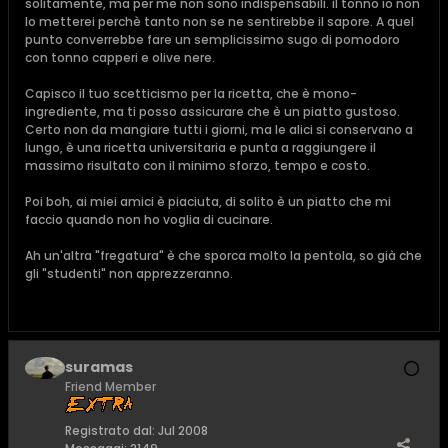
solitamente, ma per me non sono indispensabili. il tonno io non
lo metterei perchè tanto non se ne sentirebbe il sapore. A quel
punto converrebbe fare un semplicissimo sugo di pomodoro
con tonno capperi e olive nere.
Capisco il tuo scetticismo per la ricetta, che è mono-
ingrediente, ma ti posso assicurare che è un piatto gustoso.
Certo non da mangiare tutti i giorni, ma le alici si conservano a
lungo, è una ricetta universitaria e punta a raggiungere il
massimo risultato con il minimo sforzo, tempo e costo.
Poi boh, ai miei amici è piaciuta, di solito è un piatto che mi
faccio quando non ho voglia di cucinare.
Ah un'altra "fregatura" è che sporca molto la pentola, so già che
gli "studenti" non apprezzeranno.
suramas
Friend Member
Registrato dal:
Jul 2008