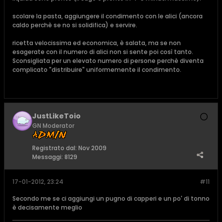
scolare la pasta, aggiungere il condimento con le alici (ancora
caldo perchè se no si solidifica) e servire.
ricetta velocissima ed economica, è salata, ma se non
esagerate con il numero di alici non si sente poi così tanto.
Sconsigliata per un elevato numero di persone perchè diventa
complicato "distribuire" uniformemente il condimento.
JustLikeToio
GN Moderator
Registrato dal:
Nov 2009
Messaggi:
8129
17-01-2012, 23:24
#11
Secondo me se ci aggiungi un pugno di capperi e un po' di tonno
è decisamente meglio