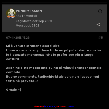
PuNkEtToMaN
-AoT- MasteR
Registrato dal:
Sep 2003
Messaggi:
6902
07-11-2011, 15:26
#5
Mi è venuto strabene oserei dire
L'unica cosa il riso potevo farlo un pò più al dente, ma ho
la fidanzata menacàzzi che lo preferisce più a lunga
cottura.
Alla fine ci ho messo una 40ina di minuti prendendomela
comoda.
Buono veramente, Radicchio&Salsiccia non l'avevo mai
fatto nè provato...!
Grazie =)
Il Genoa
in Serie A
,
Doriano
Trema .