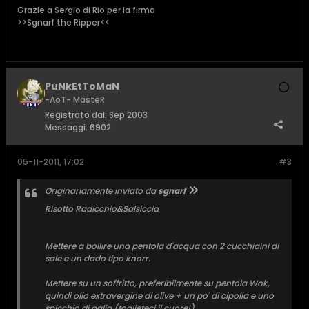
Grazie a Sergio di Rio per la firma
>>Sgnarf the Ripper<<
PuNkEtToMaN
-AoT- MasteR
Registrato dal:
Sep 2003
Messaggi:
6902
05-11-2011, 17:02
#3
Originariamente inviato da
sgnarf
Risotto Radicchio&Salsiccia
Mettere a bollire una pentola d'acqua con 2 cucchiaini di
sale e un dado tipo knorr.
Mettere su un soffritto, preferibilmente su pentola Wok,
quindi olio extravergine di olive + un po' di cipolla e uno
spicchio di aglio (toglieteci il cuore!).