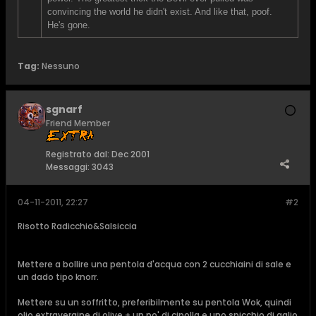
convincing the world he didn't exist. And like that, poof.
He's gone.
Tag:
Nessuno
sgnarf
Friend Member
Registrato dal:
Dec 2001
Messaggi:
3043
04-11-2011, 22:27
#2
Risotto Radicchio&Salsiccia
Mettere a bollire una pentola d'acqua con 2 cucchiaini di sale e
un dado tipo knorr.
Mettere su un soffritto, preferibilmente su pentola Wok, quindi
olio extravergine di olive + un po' di cipolla e uno spicchio di aglio