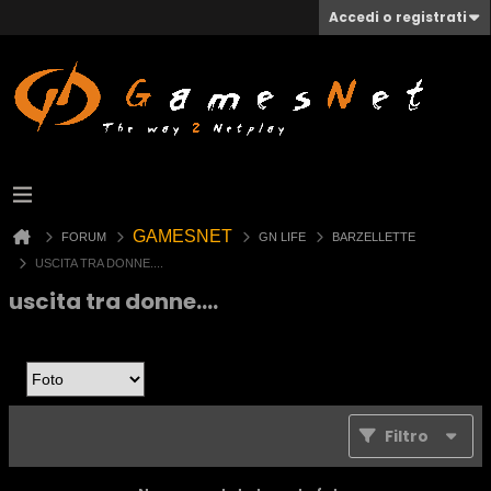
Accedi o registrati
GAMESNET
FORUM
GN LIFE
BARZELLETTE
USCITA TRA DONNE....
uscita tra donne....
Filtro