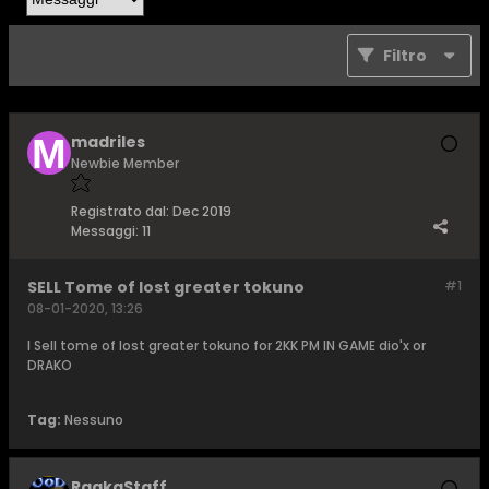
Filtro
madriles
Newbie Member
Registrato dal:
Dec 2019
Messaggi:
11
SELL Tome of lost greater tokuno
#1
08-01-2020, 13:26
I Sell tome of lost greater tokuno for 2KK PM IN GAME dio'x or
DRAKO
Tag:
Nessuno
RaakaStaff