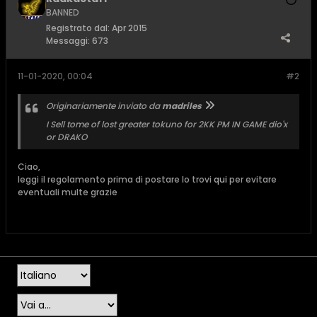
BANNED
Registrato dal:
Apr 2015
Messaggi:
673
11-01-2020, 00:04
#2
Originariamente inviato da
madriles
I Sell tome of lost greater tokuno for 2KK PM IN GAME dio'x
or DRAKO
Ciao,
leggi il regolamento prima di postare lo trovi
qui
per evitare
eventuali multe grazie